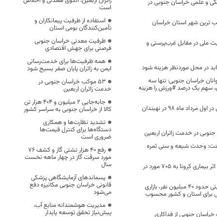
زائران اربعین، الگوی همدلی و اخلاص
گی و علمی خراسان جنوبی در
است
استفاده از ظرفیت پیمانکاران و
ب ترين شهر استان خراسان
تأمین‌کنندگان بومی استان
ظرفیت معدنی خراسان جنوبی
 ملی در مقابل غرب‌پرستی و
فرصتی برای جهش اقتصادی
همه ظرفیت‌ها برای خدمت‌رسانی
اید در محل موردنظر هزینه شود
ایمن به زائران پایان صفر بسیج شود
نان خراسان جنوبی: تنها سه
53 موکب خراسان جنوبی در
، سهم یک درصد #ورزش را هزینه
خدمت زائران اربعین
جابه‌جایی 2 میلیون و 404 هزار تن
دفتر نظام مهندسی در اول مرداد ماه 98 در نهبندان
کالا از خراسان جنوبی به سراسر کشور
تشدید نظارت‌ها و همکاری
دستگاه‌ها برای کنترل قیمت‌ها
ضروری است
ت: وحدت شیعه و سنی ثمره
رفع 40 هزار نشتی گاز و کشف 76
مورد سرقت گاز در چهار ماهه نخست
سال
تعداد فوتی های در اثر بیماری کرونا به 705 مورد در
پسماندهای آزمایشگاهی پزشکی
قانونی خراسان جنوبی مکانیزه دفع
افغانستان با جمعیتی حدود ۴۰ میلیون نفر، بازاری
می‌شود
 برای استان و کشور محسوب
مدیریت هوشمندانه منابع آب،
پیش‌نیاز تحقق توسعه پایدار
 خراسان جنوبی از فداکاری