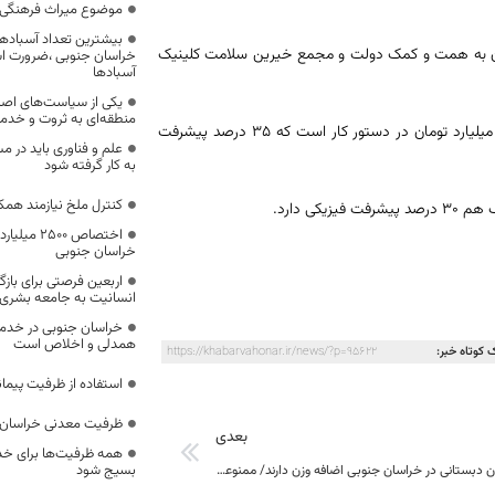
موضوع میراث فرهنگی،
بیشترین تعداد آسبادها
کنون به همت و کمک دولت و مجمع خیرین سلامت کلینیک
خراسان جنوبی ،ضرورت است
آسبادها
یکی از سیاست‌های اصل
منطقه‌ای به ثروت و خد
به گفته وی؛ توسعه بیمارستان آتشدست از ۳۲ تخت به ۹۵ تخت با اعتبار ۲۰۰ میلیارد تومان در دستور کار است که ۳۵ درصد پیشرفت
علم و فناوری باید در م
به کار گرفته شود
کنترل ملخ نیازمند همک
 دارد.
اختصاص 500
خراسان جنوبی
اربعین فرصتی برای با
انسانیت به جامعه بشری
خراسان جنوبی در خدمت‌
همدلی و اخلاص است
 کوتاه خبر:
https://khabarvahonar.ir/news/?p=95622
استفاده از ظرفیت پیمان
ظرفیت معدنی خراسان 
بعدی
همه ظرفیت‌ها برای خدم
بسیج شود
۹ درصد کودکان دبستانی در خراسان جنوبی اضافه وزن دارند/ ممنوعیت تبلیغات خدمات و کالا‌های آسیب رسان به سلامت