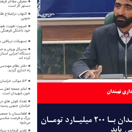
معرفی مفاخر فرهن
دستور کار است
التهاب دراصلاح طل
جنوبي
ضرورت تقویت هویت
خود باختگی فرهنگی
تسهیلات دریافتی ب
مدیرکل ورزش و جوا
دستگاه اجرایی استان
کرده اند.
راه اندازی گردید.
53 موکب خراسان جنوبی در خدمت زائران اربعین
امام جمعه اهل سن
خون شهیدان است
خراسان جنوبی رسید؛
بزرگ و فرصت مناسبی
می‌شود
تقدیر فرمانده سپاه