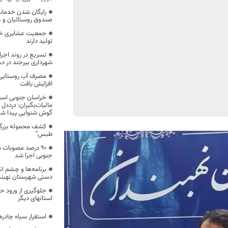
رایگان شدن خدمات
صندوق روستائیان و ع
جمعیت عشایری خرا
تولید دارند
تسریع در روند اجرا
شهرداری بیرجند در دست
افزایش یافت
خراسان جنوبی استا
مالیات‌بگیران: درددل 
گوش شنوایی پیدا شو
طبس”
۹۰ درصد مصوبات 
جنوبی اجرا شد
برنامه‌ها و چشم ا
دستی شهرستان نهبند
جلوگیری از ورود ح
استانهای دیگر
استقرار سیاه چادر