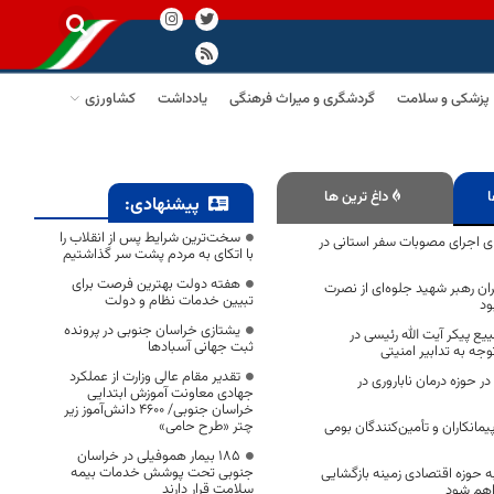
پزشکی و سلامت
گردشگری و میراث فرهنگی
یادداشت
کشاورزی
ا
داغ ترین ها
پیشنهادی:
سخت‌ترین شرایط پس از انقلاب را
 اجرای مصوبات سفر استانی در
با اتکای به مردم پشت سر گذاشتیم
هفته دولت بهترین فرصت برای
ان رهبر شهید جلوه‌ای از نصرت
تبیین خدمات نظام و دولت
ود
یشتازی خراسان جنوبی در پرونده
ییع پیکر آیت الله رئیسی در
ثبت جهانی آسبادها
جه به تدابیر امنیتی
تقدیر مقام عالی وزارت از عملکرد
لیاردی در حوزه درمان ناباروری در
جهادی معاونت آموزش ابتدایی
خراسان جنوبی/ ۴۶۰۰ دانش‌آموز زیر
چتر «طرح حامی»
یمانکاران و تأمین‌کنندگان بومی
۱۸۵ بیمار هموفیلی در خراسان
جنوبی تحت پوشش خدمات بیمه
ه حوزه اقتصادی زمینه بازگشایی
سلامت قرار دارند
راهم شود