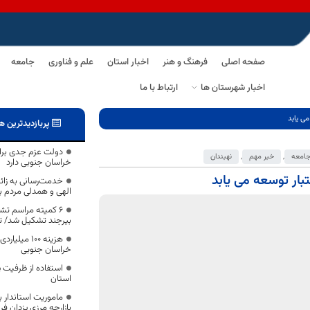
صفحه اصلی
فرهنگ و هنر
اخبار استان
علم و فناوری
جامعه
اخبار شهرستان ها
ارتباط با ما
پربازدیدترین ه
دولت عزم جدی برای
امعه
,
خبر مهم
,
نهبندان
خراسان جنوبی دارد
خدمت‌رسانی به زائر
الهی و همدلی مردم ب
۶ کمیته‌ مراسم تش
بیرجند تشکیل شد/ تو
هزینه ۱۰۰ می
خراسان جنوبی
استفاده از ظرفیت پ
استان
ماموریت استاندار ب
بازارچه مرزی یزدان ف