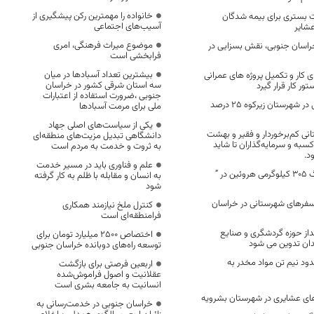
خانواده را مهمترین رکن پیشگیری از
 بستری برای بیمه شدگان
آسیب‌های اجتماعی
شایر
موضوع میراث فرهنگی، امری
سان جنوبی، نقش بسزایی در
فرابخشی است
بیشترین تعداد آسبادها در میان
ی کار و تکمیل پروژه های عمرانی
سه استان شرقی کشور در خراسان
ور کار قرار گیرد
جنوبی ،ضرورت استفاده از اعتبارات
مصرف آب روستایی در شهرستان زیرکوه ۲۵ درصد
ملی برای مرمت آسبادها
یکی از سیاست‌های اصلی جهاد
نی کم‌برخوردار و فقیر و بهشت
دانشگاهی تبدیل مزیت‌های منطقه‌ای
کسبه و سرمایه‌گذاران تا شاید
به ثروت و خدمت به مردم است
د.
علم و فناوری باید در مسیر خدمت
کشف محموله بزرگ ۳۰۵ کیلوگرمی هروئین در ”
به انسان و مقابله با ظلم به کار گرفته
شود
سفرهای شهرستانی در خراسان
کنترل ملخ نیازمند همکاری
فرامنطقه‌ای است
نداز حوزه گردشگری و صنایع
اختصاص 2500 میلیارد تومان برای
ان تدوین می شود
توسعه راه‌های دوبانده خراسان جنوبی
دود نیم تن مواد مخدر به
اربعین فرصتی برای بازگشت
عقلانیت و اصول فراموش‌شده
انسانیت به جامعه بشری است
‌های عشایری در شهرستان بشرویه
خراسان جنوبی در خدمت‌رسانی به