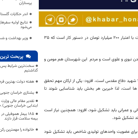
پرستاران
اندر حکایات گلست
نتایج اولیه سفره
می‌شود
مرادی گفت: توسعه بیمارستان شهید آتشدست نهبندان از ۳۲ تخت به ۹۵ تخت با اعتبار ۲۰۰ میلیارد تومان در دستور کار است که ۳۵
وزیر بهداشت و شب ه
پربحث ترین 
دن نبوی و علوی است و مردم این شهرستان هم مومن و
سخت‌ترین شرایط پس از 
گذاشتیم
سرپرست فرمانداری نهبندان با این شهرستان دیار هشت سردار گلکون کفن و ۲۰۰ شهید دفاع مقدس است، افزود: یکی از ارکان مهم تحقق
هفته دولت بهترین فرص
ا است، لذا خیرین هر بخش باید شناسایی شوند تا
یشتازی خراسان جنوبی د
تقدیر مقام عالی وزارت
ابتدایی خراسان جنوبی/ ۴۶۰۰ دانش‌آموز زیر چتر «طرح حامی»
مانی و عمرانی باید تشکیل شود، افزود: همچنین نیاز است
۱۸۵ بیمار هموفیلی
ند تشکیل شود.
بیمه سلامت قرار دارند
خانواده را مهمترین رک
ی برای عضویت واحدهای تولیدی شاخص باید تشکیل شود