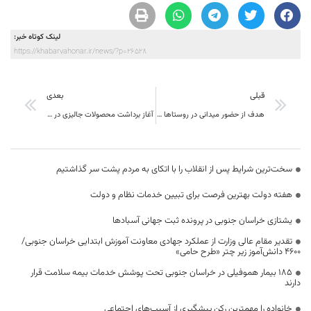
لینک کوتاه خبر:
https://khabarvahonar.ir/news/?p=26528
قبلی
بعدی
هدف از حضور میدانی در روستاها رفع مشکلات به صورت کارشناسی است.
‍ آغاز برداشت محصولات جالیزی در طبس
سخت‌ترین شرایط پس از انقلاب را با اتکای به مردم پشت سر گذاشتیم
هفته دولت بهترین فرصت برای تبیین خدمات نظام و دولت
یشتازی خراسان جنوبی در پرونده ثبت جهانی آسبادها
تقدیر مقام عالی وزارت از عملکرد جهادی معاونت آموزش ابتدایی خراسان جنوبی/
۴۶۰۰ دانش‌آموز زیر چتر «طرح حامی»
۱۸۵ بیمار هموفیلی در خراسان جنوبی تحت پوشش خدمات بیمه سلامت قرار
دارند
خانواده را مهمترین رکن پیشگیری از آسیب‌های اجتماعی