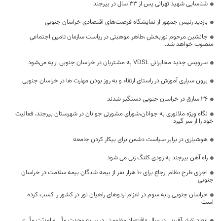
شناسایی شهید تهرانی پس از 33 سال در بیرجند
بازدید رئیس جمهور از نمایشگاه فرصت‌های اقتصادی خراسان جنوبی
جانشین مرحوم نوربخش ،طاهر موهبتی در ریاست سازمان تامین اجتماعی
منصوب خواهد شد.
سرویس جدید مخابراتی VDSL به مشتریان در خراسان جنوبی ارایه می‌شود
برون سپاری آموزش در راستای ارتقاء و به روز بودن مهارت ها در خراسان جنوبی
۳۶ سارق در خراسان جنوبی دستگیر شدند
نگاه وِیژه ملانوری به جوانان،شورای مشورتی جوانان در شهرستان بیرجند، فعالیت
خود را از سر گیرد
هوشیاری در برابر سیاست دشمن برای بیکار کردن جامعه
راه آهن بیرجند به زودی کلنگ زنی می شود
اجرای طرح نظام ارجاع برای ۱۰ هزار نفر از بیمه شدگان بیمه سلامت در خراسان
جنوبی
خراسان جنوبی رتبه سوم در اعزام اردوهای راهیان نور در کشور را کسب کرده
است
ابعاد نقش‌آفرینی در سال «اقتصاد مقاومتی در سایه وحدت ملّی و امنیّت ملّی»