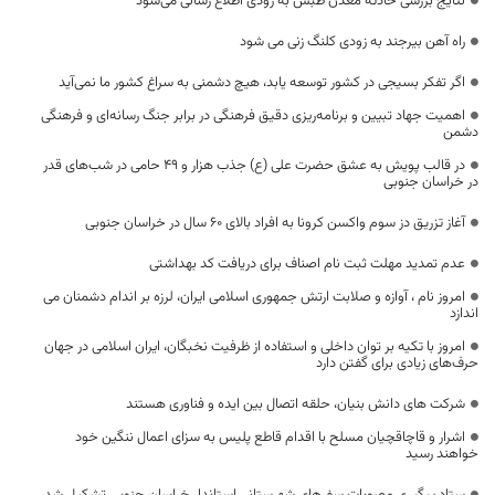
نتایج بررسی‌ حادثه معدن طبس به زودی اطلاع‌ رسانی می‌شود
راه آهن بیرجند به زودی کلنگ زنی می شود
اگر تفکر بسیجی در کشور توسعه یابد، هیچ دشمنی به سراغ کشور ما نمی‌آید
اهمیت جهاد تبیین و برنامه‌ریزی دقیق فرهنگی در برابر جنگ رسانه‌ای و فرهنگی
دشمن
در قالب پویش به عشق حضرت علی (ع) جذب هزار و ۴۹ حامی در شب‌های قدر
در خراسان جنوبی
آغاز تزریق دز سوم واکسن کرونا به افراد بالای ۶۰ سال در خراسان جنوبی
عدم تمدید مهلت ثبت نام اصناف برای دریافت کد بهداشتی
امروز نام ، آوازه و صلابت ارتش جمهوری اسلامی ایران، لرزه بر اندام دشمنان می
اندازد
امروز با تکیه بر توان داخلی و استفاده از ظرفیت نخبگان، ایران اسلامی در جهان
حرف‌های زیادی برای گفتن دارد
شرکت های دانش بنیان، حلقه اتصال بین ایده و فناوری هستند
اشرار و قاچاقچیان مسلح با اقدام قاطع پلیس به سزای اعمال ننگین خود
خواهند رسید