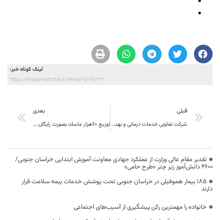
لینک کوتاه خبر:
https://khabarvahonar.ir/news/?p=45936
قبلی
بعدی
شرکت تعاونی خدمات درمانی و بهداشتی در بیرجند افتتاح شد
توزیع ٦٠هزار ماسك بصورت رايگان در پويش احسان الحسين ستاد اجرايي فرمان امام(ره)در دهه اول محرم
تقدیر مقام عالی وزارت از عملکرد جهادی معاونت آموزش ابتدایی خراسان جنوبی/
۴۶۰۰ دانش‌آموز زیر چتر «طرح حامی»
۱۸۵ بیمار هموفیلی در خراسان جنوبی تحت پوشش خدمات بیمه سلامت قرار
دارند
خانواده را مهمترین رکن پیشگیری از آسیب‌های اجتماعی