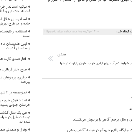
بیانیه استاندار خ
فاصله اجتماعی و قطع 
جاده‌ای در طرح نوروز
استفاده از ظرفیت‌
 کوتاه خبر:
https://khabarvahonar.ir/news/?p=29100
است
آیین علم‌بندان ما
از ۱۰۰ سال قدمت
بعدی
‍ آغاز صدور کارت 
طرح سازگاری با شرایط کم آب برای اولین بار به عنوان پایلوت در خراسان جنوبی انجام می‌شود
طرح «نذر قربانی» 
برقراری پروازهای ع
بیرجند
نمازجمعه در ۲ شهر خراسان جنوبی برگزار می‌شود
ت
خراسان جنوبی رسید؛
د
درصد تعطیل در خراسان 
ن و مال، پرچم آگاهی را بر دوش می‌کشند
شده‌اند
وفاق و همدلی همه
 جایگاه والای خبرنگار در عرصه آگاهی‌بخشی