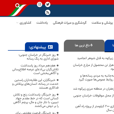
پزشکی و سلامت
گردشگری و میراث فرهنگی
یادداشت
کشاورزی
ا
داغ ترین ها
پیشنهادی:
روز خبرنگار در خراسان جنوبی؛
 زیرکوه به قتل شوهر انجامید
شورای اداری به رنگ رسانه
مسال بیش از ۷۳ هزار تن محصول از مزارع خراسان
هفدهم مرداد روز پاسداشت
ود
تلاش‌گران بی‌ادعای عرصه اطلاع‌رسانی
و آگاهی‌بخشی است
جانبه به مردم، رسانه‌ها و
روابط عمومی‌ها صورت گیرد
خبرنگاران، این طلایه‌داران راستین
خدمت در رسانه، انسان‌های پرتلاش و
فداکاری هستند
عفران در منطقه مرزی زیرکوه شد
روز خبرنگار، پاسداشت رنج و تلاش
ی از محل موقوفات خراسان جنوبی
کسانی است که در خط مقدم جهاد
تبیین، با نثار جان و مال، پرچم آگاهی
را بر دوش می‌کشند
اتمام عملیات زیرسازی ۲۰۰ کیلومتر از پروژه راه آهن
ن سال
روز خبرنگار، فرصت مغتنمی برای