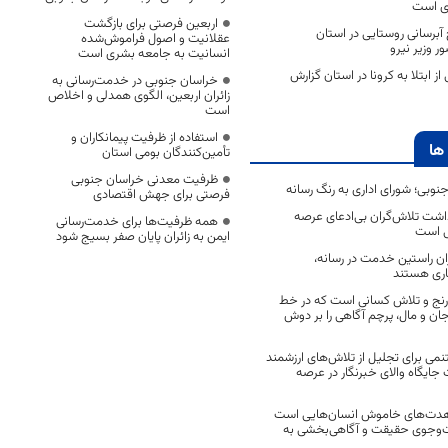
ی است
اربعین فرصتی برای بازگشت
داری 20 طرح آبرسانی روستایی در استان
عقلانیت و اصول فراموش‌شده
 وزیر نیرو
انسانیت به جامعه بشری است
ز ابتلا به کرونا در استان گزارش
خراسان جنوبی در خدمت‌رسانی به
زائران اربعین، الگوی همدلی و اخلاص
است
استفاده از ظرفیت پیمانکاران و
ها
تأمین‌کنندگان بومی استان
ظرفیت معدنی خراسان جنوبی
جنوبی؛ شورای اداری به رنگ رسانه
فرصتی برای جهش اقتصادی
اشت تلاش‌گران بی‌ادعای عرصه
همه ظرفیت‌ها برای خدمت‌رسانی
ی است
ایمن به زائران پایان صفر بسیج شود
اران راستین خدمت در رسانه،
اری هستند
 رنج و تلاش کسانی است که در خط
 جان و مال، پرچم آگاهی را بر دوش
نمی برای تجلیل از تلاش‌های ارزشمند
ایگاه والای خبرنگار در عرصه
مجاهدت‌های خاموش انسان‌هایی است
ت‌وجوی حقیقت و آگاهی‌بخشی به