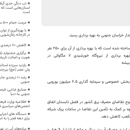
تب دنگی جدی گرفت
استان‌هایی است که 
است
مرمت حمام 500 ساله در سرایان
با بهره‌گیری از توا
در کارخانه زغال‌شوی
کاهش ۷۰ درصدی سفر با ناوگان اتوبوسرانی بیرجند
ساخته شده است که با بهره برداری از آن برای 250 نفر
برگزاری جشنواره ب
هویت و اصالت تاریخ
بازدید سرزده استان
ولی عصر (عج) بیرجند
رشد 10 درصدی 
این نیروگاه با بکارگیری نیروهای متخصص بومی و تجهیزات به روز توسط بخش خصوصی و سرمایه گذاری ۶.۵ میلیون یورویی
جنوبی
صنایع غذایی، فرص
جنوبی به دنیا
با اوج تقاضای مصرف برق کشور در فصل تابستان اتفاق
اطلاعیه وزارت فرهن
انجمن‌های سراسری فر
وات ساعت انرژی در سال، علاوه بر کمک به تأمین این تقاضا در ساعات پیک شبکه
دستگاه های اجرایی
برای دهه فجر را به اس
سازه‌های آبی در نه
این نیروگاه همچنین، در فرآیند تولید برق کشور سبب صرفه‌جویی ۳ میلیون لیتری مصرف آب در سال و مانع از انتشار 9 هزار و