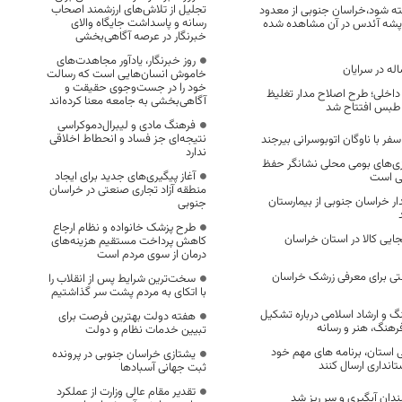
تجلیل از تلاش‌های ارزشمند اصحاب
ه شود،خراسان جنوبی از معدود
رسانه و پاسداشت جایگاه والای
پشه آئدس در آن مشاهده شده
خبرنگار در عرصه آگاهی‌بخشی
روز خبرنگار، یادآور مجاهدت‌های
خاموش انسان‌هایی است که رسالت
خود را در جست‌وجوی حقیقت و
ن داخلی؛ طرح اصلاح مدار تغلیظ
آگاهی‌بخشی به جامعه معنا کرده‌اند
ی طبس افتتاح شد
فرهنگ مادی و لیبرال‌دموکراسی
نتیجه‌ای جز فساد و انحطاط اخلاقی
ندارد
ازی‌های بومی محلی نشانگر حفظ
آغاز پیگیری‌های جدید برای ایجاد
ی است
منطقه آزاد تجاری صنعتی در خراسان
دار خراسان جنوبی از بیمارستان
جنوبی
طرح پزشک خانواده و نظام ارجاع
جابجایی کالا در استان خراسان
کاهش پرداخت مستقیم هزینه‌های
درمان از سوی مردم است
تی برای معرفی زرشک خراسان
سخت‌ترین شرایط پس از انقلاب را
با اتکای به مردم پشت سر گذاشتیم
گ و ارشاد اسلامی درباره تشکیل
هفته دولت بهترین فرصت برای
هنگ، هنر و رسانه
تبیین خدمات نظام و دولت
 استان، برنامه‌ های مهم خود
یشتازی خراسان جنوبی در پرونده
تانداری ارسال کنند
ثبت جهانی آسبادها
تقدیر مقام عالی وزارت از عملکرد
بندان آبگیری و سر ریز شد