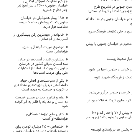
جهادی معاونت آموزش ابتدایی
خراسان جنوبی/ ۴۶۰۰ دانش‌آموز زیر
راسان جنوبی در تشریح طرح
چتر «طرح حامی»
زنجیره انتقال کرونا در استان:
۱۸۵ بیمار هموفیلی در خراسان
امدادرسانی هلال احمر خراسان جنوبی در ۱۰۰ حادثه
جنوبی تحت پوشش خدمات بیمه
ی
سلامت قرار دارند
های داخلی نیازمند فرهنگ‌سازی
خانواده را مهمترین رکن پیشگیری از
آسیب‌های اجتماعی
ه محرم در خراسان جنوبی با بیش
موضوع میراث فرهنگی، امری
فرابخشی است
همیار محیط زیست
بیشترین تعداد آسبادها در میان
سه استان شرقی کشور در خراسان
جنوبی ،ضرورت استفاده از اعتبارات
در خراسان جنوبی اجرا می شود
ملی برای مرمت آسبادها
تبات از فرودگاه شهید کاوه
یکی از سیاست‌های اصلی جهاد
دانشگاهی تبدیل مزیت‌های منطقه‌ای
به ثروت و خدمت به مردم است
علم و فناوری باید در مسیر خدمت
تعداد فوتی های در اثر بیماری کرونا به ۶98 مورد در
به انسان و مقابله با ظلم به کار گرفته
شود
طی یک سال گذشته بیش از 70 واحد راکد و 100
کنترل ملخ نیازمند همکاری
جنوبی دوباره راه‌اندازی و احیا
فرامنطقه‌ای است
اختصاص 2500 میلیارد تومان برای
 بخش ها در راستای توسعه
توسعه راه‌های دوبانده خراسان جنوبی