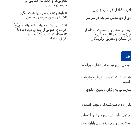
تعاونی‌ها و خدمات حمایتی در
خراسان جنوبی
زایش ۱۵ درصدی برداشت انگور از
تاکستان های خراسان جنوبی
دای آزادی قدس شریف در سراسر
خادم موکب جهادی ثامن‌الحجج(ع)
خراسان جنوبی از ابتدای مردادماه تا
 تاتر استانی از حمایت استاندار
۱۳ مرداد در عمود ۹۲۶ مسیر
م پژوهش در تاتر و برگزاری
طریق‌العلماء
در استان و معرفی برگزیدگان
ها
2 میلیارد تومان برای توسعه راه‌های دوبانده
زگشت عقلانیت و اصول فراموش‌شده
 است
رسانی به زائران اربعین، الگوی
کاران و تأمین‌کنندگان بومی استان
جنوبی فرصتی برای جهش اقتصادی
ت‌رسانی ایمن به زائران پایان صفر