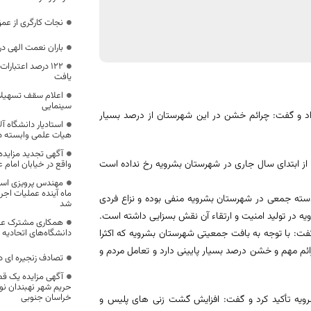
نجات کارگری از عم
باران نعمت الهی 
۱۲۲ درصد اعتبا
یافت
اعلام سقف تسهیلات
سینمایی
داد و گفت: چرائم خشن در این شهرستان از درصد بسیار
استادیار دانشگاه آل
هیات علمی وابسته د
 ابتدای سال جاری در شهرستان بشرویه رخ نداده است
واقع در خیابان امام ع
مهندس پرویزی استا
ماه آینده عملیات اجر
 دسته جمعی در شهرستان بشرویه منفی بوده و نزاع فردی
شد
یه در تولید امنیت و ارتقاء آن نقش بسزایی داشته است.
همکاری مشترک علم
ت: با توجه به بافت جمعیتی شهرستان بشرویه که اکثرا
دانشگاه‌های اتحادیه ا
ئم مهم و خشن درصد بسیار پایینی دارد و تعامل مردم و
تصادف زنجیره ای در
آگهی مزایده یک قط
حریم شهر نهبندان نوب
خراسان جنوبی
ویه تأکید کرد و گفت: افزایش گشت زنی های پلیس و