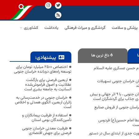
پزشکی و سلامت
گردشگری و میراث فرهنگی
یادداشت
کشاورزی
ا
داغ ترین ها
پیشنهادی:
اختصاص 2500 میلیارد تومان برای
ام حسن عسکری علیه السلام
توسعه راه‌های دوبانده خراسان جنوبی
اربعین فرصتی برای بازگشت
گیران خراسان جنوبی تسهیلات
عقلانیت و اصول فراموش‌شده
د
انسانیت به جامعه بشری است
سرزمین کهن خراسان جنوبی ، با 9 اثر جهانی و بیش
خراسان جنوبی در خدمت‌رسانی به
زائران اربعین، الگوی همدلی و اخلاص
است
ردی خراسان جنوبی از فروش صنایع
استفاده از ظرفیت پیمانکاران و
تأمین‌کنندگان بومی استان
لشفا امام حسین(ع) فردوس
است
ظرفیت معدنی خراسان جنوبی
فرصتی برای جهش اقتصادی
 صورت جدی از ابتدای سال در دستور