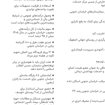
خارجی از مسیر مرکز خدمات
شود
استفاده از ظرفیت تسهیلات برای
تقویت واحدهای تولیدی
ی در بیمارستان‌های خراسان جنوبی
وصول درآمدهای عمومی در شرایط
فعلی یکی از حساس‌ترین و
دگی برای کمک به رفع ناترازی
پیچیده‌ترین مأموریت‌های دولت است
سهم مالیات از کل درآمدهای
مصوب خراسان جنوبی در سال ۱۴۰۵
 تخریب کرد
بیش از ۹۵ درصد است
م‌گردی در روستای جهانی اصفهک
صدور هفت هزار و ۸۰۰ گذرنامه
زیارتی در خراسان جنوبی
آخوندی سرپرست فرمانداری
۱۲ پرواز فرودگاه بین المللی شهید
کاوه در هفته دوم مرداد
 توسعه
ملت ایران باید با هوشیاری در برابر
توطئه‌های دشمنان، مسیر انقلاب
اقی به عنوان عضو هیئت امنای
اسلامی را ادامه دهد.
و خدمات بهداشتی درمانی
آماده‌باش ۸۸ پایگاه جاده‌ای
خراسان جنوبی برای خدمت به زائران
در سیلاب خراسان جنوبی اسکان داده
اربعین
حضور میدانی استاندار برای
اعتبارات تملک دارایی در خراسان جنوبی رشد ۳۶
گره‌گشایی از راه ۹ روستای خوسف
مهم‌ترین مسائل و مطالبات حوزه
سیب‌دیده از مصرف انرژی در
رفاه، اشتغال، بیمه، تأمین اجتماعی،