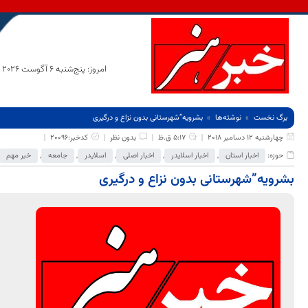
امروز: پنج‌شنبه 6 آگوست 2026
برگ نخست
نوشته‌ها
بشرویه”شهرستانی بدون نزاع و درگیری
چهارشنبه 12 دسامبر 2018
5:17 ق.ظ
بدون نظر
کدخبر:20096
حوزه:
اخبار استان
,
اخبار اسلایدر
,
اخبار اصلی
,
اسلایدر
,
جامعه
,
خبر مهم
بشرویه”شهرستانی بدون نزاع و درگیری