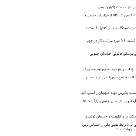
جابه‌جایی 2 میلیون و 404 هزار تن کالا از خراسان جنوبی به
ری دستگاه‌ها برای کنترل قیمت‌ها
رفع 40 هزار نشتی گاز و کشف 76 مورد سرقت گاز در چهار
 پزشکی قانونی خراسان جنوبی
ع آب، پیش‌نیاز تحقق توسعه پایدار
لاء مجتمع‌های رفاهی در خراسان
خست پذیرش توبه متهمان راکسب کرد
 هزار زائر اربعین از خراسان جنوبی؛ بازگشت‌ها
یلات برای تقویت واحدهای تولیدی
در شرایط فعلی یکی از حساس‌ترین
های دولت است