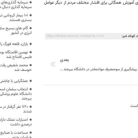
 آموزش همگانی برای اقشار مختلف مردم از دیگر عوامل
سرمایه گذاری‌های 
سرمایه گذاری دنبال 
۱۰۱ بیمار کرونای
بستری هستند
گام های بسیج سازن
انرژی در کشور
 کوتاه خبر:
https://khabarvahonar.ir/news/?p=20096
باران، قلعه فورگ را
نهمین اقامتگاه بو
طبس افتتاح شد
بعدی
محمد شفیعی رفت ،
کارگاه آموزشی پیشگیری از سوءمصرف موادمخدر در دانشگاه بیرجند برگزار شد
خوسف شد
عملگرایی با چاشنی
انتخاب سلمان اسح
دانشگاه علوم پزشکی 
بیرجند
 است
720 نفر گرفتار 
شدند
درصدی داشت
مساعدت با صنایع آ
خراسان جنوبی