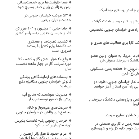
همه ظرفیت‌ها برای خدمت‌رسانی
ایمن به زائران پایان صفر بسیج شود
ق چاه در روستای نوخانیک
53 موکب خراسان جنوبی در
خدمت زائران اربعین
در شهرستان درمیان شدت گرفت
جابه‌جایی 2 میلیون و 404 هزار تن
رات راه‌های خراسان جنوبی تخصیص
کالا از خراسان جنوبی به سراسر کشور
تشدید نظارت‌ها و همکاری
 کارا برای فعالیت‌های هنری و
دستگاه‌ها برای کنترل قیمت‌ها
ضروری است
اباما آمریکا به عنوان اولین عضو
رفع 40 هزار نشتی گاز و کشف 76
انشگاه بیرجند معرفی ش
مورد سرقت گاز در چهار ماهه نخست
سال
آگهی تجدید مزایده فروش 10 قطعه زمین مسکونی
لی(ع) قاین
پسماندهای آزمایشگاهی پزشکی
قانونی خراسان جنوبی مکانیزه دفع
ندار خراسان جنوبی :ظرف دو
می‌شود
ایي راه آهن استان آغاز خواهد
مدیریت هوشمندانه منابع آب،
پیش‌نیاز تحقق توسعه پایدار
ی و پژوهشی دانشگاه بیرجند با
روپا
سرعت‌های غیرمجاز و خلاء
مجتمع‌های رفاهی در خراسان جنوبی
 خیابان غفاری بیرجند
خراسان جنوبی رتبه نخست پذیرش
عه زمین با کاربری صنعتی در
توبه متهمان راکسب کرد
ت دوم اداره کل راه و شهرسازی
اعزام حدود 5 هزار زائر اربعین از
خراسان جنوبی؛ بازگشت‌ها آغاز شد