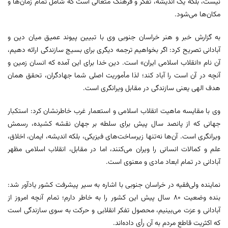
نیست، بلکه یک اندیشه، تفکر و فرهنگ متعالی است که شامل تمام زمان‌ها و
مکان‌ها می‌شود.
به گزارش خبر و هنر خراسان جنوبی وی با تبیین پیوند عمیق میان دین و
آبادانی تصریح کرد: اگر بخواهیم ترجمه دیگری برای بسیج سازندگی ارائه دهیم،
آن نام «انقلاب اسلامی ایران» است. دین خدا برای این آمده که انسان زمین و
آنچه در آن است را آباد کند؛ لذا مأموریت اصلی شما جهادگران، تحقق همان
هدف الهی یعنی سازندگی در مقابل ویرانگری است.
وی با مقایسه ماهیت انقلاب اسلامی و استعمار غرب خاطرنشان کرد: استکبار
جهانی که از پانصد سال پیش برای سلطه بر جهان نقشه کشیده، رسمش
ویرانگری است. آن‌ها نه‌تنها زیرساخت‌های فیزیکی، بلکه اندیشه، ایمان، اخلاق،
علم و کمالات انسانی را ویران می‌کنند، اما در مقابل، انقلاب اسلامی مظهر
آبادانی در تمام ابعاد مادی و معنوی است.
نماینده ولی‌فقیه در خراسان جنوبی با اشاره به سیر پیشرفت کشور یادآور شد:
بنده وضعیت 80 سال پیش این کشور را به خاطر دارم؛ تمام آنچه امروز از
آبادانی و عزت می‌بینیم، محصول تفکر انقلابی و حرکت به سوی سازندگی است
که اکثریت قاطع مردم به آن رأی داده‌اند.