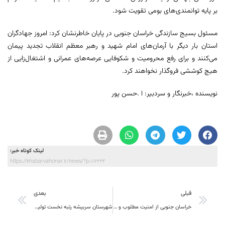
بر پایه توانمندی‌های بومی تقویت شود.
مسئول بسیج سازندگی خراسان جنوبی در پایان خاطرنشان کرد: امروز جهادگران
استان بار دیگر با آرمان‌های امام شهید و رهبر معظم انقلاب تجدید پیمان
می‌کنند و برای رفع محرومیت و شکوفایی عرصه‌های عمرانی و اشتغال‌زایی از
هیچ کوششی فروگذار نخواهند کرد.
نویسنده ،خبرنگار و سردبیر: ا .حسن پور
لینک کوتاه خبر:
https://khabarvahonar.ir/news/?p=112224
قبلی
بعدی
خراسان جنوبی از امنیت مطلوب و ظرفیت‌های گسترده گردشگری برخوردار است
شهرستان سربیشه رتبه نخست تولید گل‌محمدی خراسان جنوبی