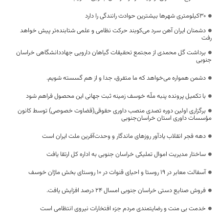
30کیلومتری شهرها بیشترین حوادث رانندگی را دارد
دشمنان ایران آهن سرد می‌کوبند حرکت نظامی و علمی شتابنده‌تر پیش خواهد
رفت
برداشت گل محمدی از مجتمع تحقیقات گیاهان دارویی جهاددانشگاهی خراسان
جنوبی
دشمن همواره می‌خواهد که ما متفرق، جدا و از هم گسسته شویم.
با تکمیل پرونده پنبه ملّه خوسف زمینه ثبت جهانی این محصول فراهم شود
برگزاری اولین دوره تصدی منصب داوری حقوقی(قضاوت خصوصی) توسط کانون
مؤسسات داوری استان خراسان‌جنوبی
دهه فجر انقلاب یادآور روزهای ماندگار و وحدت‌آفرین ملت ایران است
ساختار مدیریت اموال تملیکی خراسان جنوبی به اداره‌ کل ارتقا یافت
آسفالت معابر در 19 روستا و احیای قنوات در 10 روستای بخش ماژان خوسف
فروش صنایع دستی خراسان جنوبی امسال 24 درصد افزایش یافت.
خدمت بی منت و رضایتمندی مردم جزء افتخارات نیروی انتظامی است