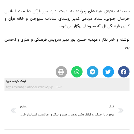
مسابقه اینترنتی «پندهای پدرانه» به همت اداره امور قرآنی تبلیغات اسلامی
خراسان جنوبی، ستاد مردمی غدیر روستای سادات سیوجان و خانه قرآن و
کانون فرهنگی آل‌الله سیوجان برگزار می‌شود.
نوشته و خبر نگار : مهدیه حسن پور دبیر سرویس فرهنگی و هنری و ا.حسن
پور
لینک کوتاه خبر:
https://khabarvahonar.ir/news/?p=112519
قبلی
بعدی
برخورد با احتکار و گرانفروشی بدون اغماض ادامه دارد
صبر و پیگیری هاشمی، استاندار خراسان جنوبی؛ الگویی برای مدیران استان باشد