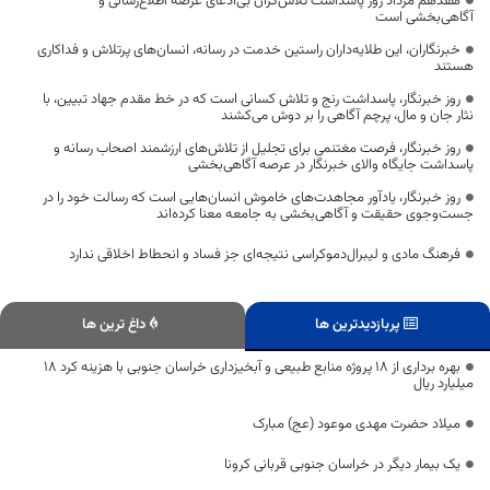
هفدهم مرداد روز پاسداشت تلاش‌گران بی‌ادعای عرصه اطلاع‌رسانی و
آگاهی‌بخشی است
خبرنگاران، این طلایه‌داران راستین خدمت در رسانه، انسان‌های پرتلاش و فداکاری
هستند
روز خبرنگار، پاسداشت رنج و تلاش کسانی است که در خط مقدم جهاد تبیین، با
نثار جان و مال، پرچم آگاهی را بر دوش می‌کشند
روز خبرنگار، فرصت مغتنمی برای تجلیل از تلاش‌های ارزشمند اصحاب رسانه و
پاسداشت جایگاه والای خبرنگار در عرصه آگاهی‌بخشی
روز خبرنگار، یادآور مجاهدت‌های خاموش انسان‌هایی است که رسالت خود را در
جست‌وجوی حقیقت و آگاهی‌بخشی به جامعه معنا کرده‌اند
فرهنگ مادی و لیبرال‌دموکراسی نتیجه‌ای جز فساد و انحطاط اخلاقی ندارد
پربازدیدترین ها
داغ ترین ها
بهره برداری از 18 پروژه منابع طبیعی و آبخیزداری خراسان جنوبی با هزینه کرد 18
میلیارد ریال
میلاد حضرت مهدی موعود (عج) مبارک
یک بیمار دیگر در خراسان جنوبی قربانی کرونا