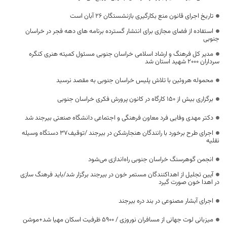
تاریخ اجرای قانون منع بکارگیری بازنشستگان ۲۶ آبان است
استفاده از فضای مجازی برای انتشار گسترده برنامه های دهه فجر در خراسان
جنوبی
مدیر کل فرهنگ و ارشاد اسلامی خراسان جنوبی مسئول کمیته هنری کنگره
سرداران 2000 شهید استان شد
محموله هروئین با تلاش پلیس خراسان جنوبی به مقصد نرسید
برگزاری بیش از 150 کارگاه در کانون پرورش فکری خراسان جنوبی
دکتر مهدی وفایی فرد معاون فرهنگی و اجتماعی دانشگاه صنعتی بیرجند شد
اجرای طرح برخورد با رانندگان هنجارشکن در بیرجند /توقیف۳۷ دستگاه وسیله
نقلیه
انجمن گوهرسنگ خراسان جنوبی راه‌اندازی می‌شود
آیین تجلیل از اهداکنندگان مستمر خون در بیرجند برگزار شد/باید فرهنگ سازی
در اهدا خون صورت گیرد
اجرای آبشار مصنوعی در بند دره بیرجند
میزبانی لوت جهانی از مسافران نوروزی / ۵۹۰۰ ظرفیت اسکان مهیا شد+موشن