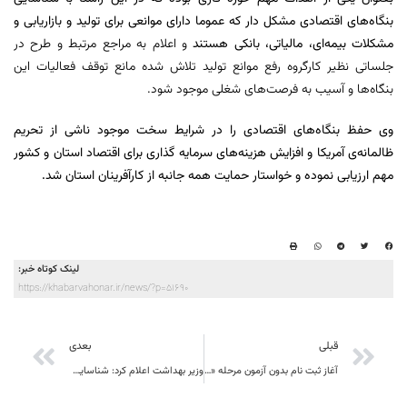
بنگاه‌های اقتصادی مشکل دار که عموما دارای موانعی برای تولید و بازاریابی و
مشکلات بیمه‌ای، مالیاتی، بانکی هستند
و اعلام به مراجع مرتبط و طرح در
جلساتی نظیر کارگروه رفع موانع تولید تلاش شده مانع توقف فعالیات این
بنگاه‌ها و آسیب به فرصت‌های شغلی موجود شود.
وی حفظ بنگاه‌های اقتصادی را در شرایط سخت موجود ناشی از تحریم
ظالمانه‌ی آمریکا و افزایش هزینه‌های سرمایه گذاری برای اقتصاد استان و کشور
مهم ارزیابی نموده و خواستار حمایت همه جانبه از کارآفرینان استان شد.
لینک کوتاه خبر:
https://khabarvahonar.ir/news/?p=51690
قبلی
بعدی
آغاز ثبت نام بدون آزمون مرحله «تکمیل ظرفیت» پذیرش دانشجو در علمی کاربردی جهاددانشگاهی استان
وزیر بهداشت اعلام کرد: شناسایی اولین مورد ویروس کرونای جهش یافته انگلیسی در ایران