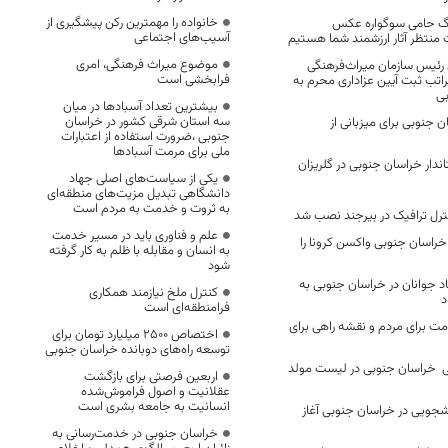
خانواده را مهمترین رکن پیشگیری از
رنگ حامی سوگواره عکس
آسیب‌های اجتماعی
 منتظر آثار ارزشمند شما هستیم
موضوع میراث فرهنگی، امری
ی رئیس سازمان میراث‌فرهنگی
فرابخشی است
اتب ثبت آیین عزاداری محرم به
بی
بیشترین تعداد آسبادها در میان
سه استان شرقی کشور در خراسان
 جنوبی برای میزبانی از
جنوبی ،ضرورت استفاده از اعتبارات
ملی برای مرمت آسبادها
ار خراسان جنوبی در گلریزان
یکی از سیاست‌های اصلی جهاد
دانشگاهی تبدیل مزیت‌های منطقه‌ای
به ثروت و خدمت به مردم است
ترل ترافیک در بیرجند نصب شد
علم و فناوری باید در مسیر خدمت
خراسان جنوبی واکسن کرونا را
به انسان و مقابله با ظلم به کار گرفته
شود
هاد جوانان در خراسان جنوبی به
کنترل ملخ نیازمند همکاری
د
فرامنطقه‌ای است
مت برای مردم و نقشه راهی برای
اختصاص 2500 میلیارد تومان برای
توسعه راه‌های دوبانده خراسان جنوبی
لتی خراسان جنوبی در لیست مولد
اربعین فرصتی برای بازگشت
عقلانیت و اصول فراموش‌شده
انسانیت به جامعه بشری است
نشجویی در خراسان جنوبی آغاز
خراسان جنوبی در خدمت‌رسانی به