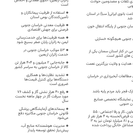
زائران اربعین، الگوی همدلی و اخلاص
۲۵ درصدی تلفات و مصدومین حوادث
است
وبی
استفاده از ظرفیت پیمانکاران و
مت بانوی ایرانی( سبا) در استان
تأمین‌کنندگان بومی استان
 شد
ظرفیت معدنی خراسان جنوبی
سان جنوبی از پایگاه انتقال خون
فرصتی برای جهش اقتصادی
همه ظرفیت‌ها برای خدمت‌رسانی
ن جنوبی هیچگونه خسارتی
ایمن به زائران پایان صفر بسیج شود
53 موکب خراسان جنوبی در
 در کنار استان سمنان یکی از
خدمت زائران اربعین
ن های کشور است.
جابه‌جایی 2 میلیون و 404 هزار تن
 هدایت و ولایت بزرگترین نعمت
کالا از خراسان جنوبی به سراسر کشور
تشدید نظارت‌ها و همکاری
رای مطالعات آبخیزداری در خراسان
دستگاه‌ها برای کنترل قیمت‌ها
ضروری است
رک فجر باید مردم پایه باشد
رفع 40 هزار نشتی گاز و کشف 76
مورد سرقت گاز در چهار ماهه نخست
ایی نمایشگاه تخصصی صنایع
سال
ن حنوبی
پسماندهای آزمایشگاهی پزشکی
سنجری مدیر کل تعاون ،کار و رفا اجتماعی : 55
قانونی خراسان جنوبی مکانیزه دفع
میلیارد تومان تسهیلات قرض‌الحسنه به 4 هزار نفر از
می‌شود
طریق صندوق کارآفرینی و 81 میلیارد تومان نیز به 3
ن مشاغل خانگی پرداخت شده
مدیریت هوشمندانه منابع آب،
پیش‌نیاز تحقق توسعه پایدار