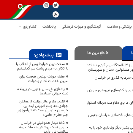
پزشکی و سلامت
گردشگری و میراث فرهنگی
یادداشت
کشاورزی
ا
داغ ترین ها
پیشنهادی:
سخت‌ترین شرایط پس از انقلاب را
افتتاح و بهره برداری از 3 اقامتگاه بوم گردی دهکده
با اتکای به مردم پشت سر گذاشتیم
ور مسئولین استان و شهرستان
هفته دولت بهترین فرصت برای
13 فرصت سرمایه گذاری در خراسان
تبیین خدمات نظام و دولت
یشتازی خراسان جنوبی در پرونده
وبی: کادرسازی نیروهای جوان را
ثبت جهانی آسبادها
تقدیر مقام عالی وزارت از عملکرد
ی ما پای مقاومت مردانه استوار
جهادی معاونت آموزش ابتدایی
خراسان جنوبی/ ۴۶۰۰ دانش‌آموز زیر
چتر «طرح حامی»
ن های اقتصادی خراسان جنوبی
۱۸۵ بیمار هموفیلی در خراسان
جنوبی تحت پوشش خدمات بیمه
یکبار دیگر وفاداری خود را به
سلامت قرار دارند
دند