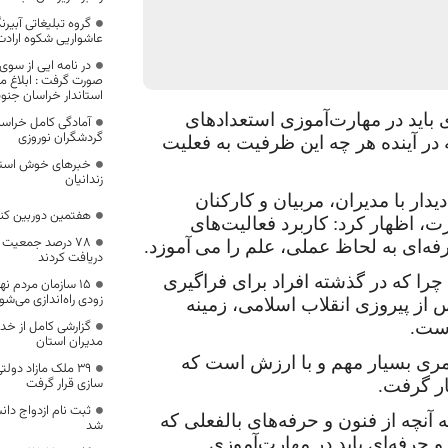
گروه تبلیغاتی آبی
عاشواریی شکوه ارادت
در نامه‌ ایی از سو
صورت گرفت : ابلاغ مر
استاندار خراسان جنو
 باید در مهارت‌آموزی استعدادهای
آمادگی کامل خراسان
گردشگران نوروزی
ه در آینده هر چه این ظرفیت به فعلیت
خبرهای خوش استاند
زندانیان
دار با مدیران، مربیان و کارکنان
هفتمین دوربین کن
ت، اظهار کرد: کاربرد فعالیت‌های
۷۸ درصد جمعیت 
فه‌ای به لحاظ عملی، علم را می
‌آموزد.
دریافت کردند
را که در گذشته افراد برای فراگیری
۱۵ سازمان مردم ن
زودی راه‌اندازی می‌شو
 از پیروزی انقلاب اسلامی، زمینه
است.
گزارشی کامل از خد
مدیران استان
مری بسیار مهم و با ارزش است که
۳۹ ملک مازاد دو
سازی قرار گرفت
ار گرفت.
ثبت نام ازدواج دا
ه آنچه از فنون و حرفه‌های بالفعلی که
شد
و حرفه‌ای باید در مهارت‌آموزی