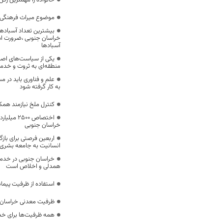
خانواده را مهمترین رک
موضوع میراث فرهنگی،
بیشترین تعداد آسبادها
خراسان جنوبی ،ضرورت است
آسبادها
یکی از سیاست‌های اصل
منطقه‌ای به ثروت و خد
علم و فناوری باید در م
به کار گرفته شود
کنترل ملخ نیازمند همک
اختصاص 500
خراسان جنوبی
اربعین فرصتی برای با
انسانیت به جامعه بشری
خراسان جنوبی در خدمت‌
همدلی و اخلاص است
استفاده از ظرفیت پیمان
ظرفیت معدنی خراسان 
همه ظرفیت‌ها برای خدم