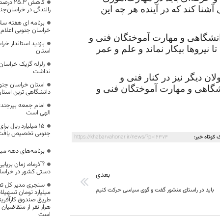
کاهش .۳
آشنا کند که در آینده هر چه این
رانندگی در خراسان‌جن
برنامه ای هفته سلا
خراسان جنوبی اعلام
 دانشگاهی و مهارت آموختگان فنی و
بازديد استاندار خرا
 نیروها بیکار نماند و علم و عمر
استان
زلزله گزیک خراسا
نداشت
ان دیگر نیز در کنار فنی و
استان خراسان جنوبی
نشگاهی و مهارت آموختگان فنی و
دانشگاهی ترین استا
امام جمعه بیرجند:
الهی است
۱۵ میلیارد ریال ب
جنوبی تخصیص یافت
 کوتاه خبر:
https://khabarvahonar.ir/news/?p=16374
برنامه‌های دهه مبا
?آذرماه، زمان برپ
دستی کشور در خراسا
بعدی
باید در راستای منشور گفت و گوی سیاسی حرکت کنیم
هزار نفر از متقاضیا
است