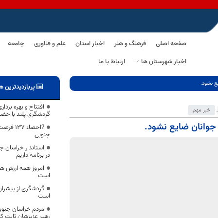
صفحه اصلی
فرهنگ و هنر
اخبار استان
علم و فناوری
جامعه
اخبار شهرستان ها
ارتباط با ما
یع نشود.
پربازدیدترین ه
,
خبر مهم
گردشگری پلند با حض
ر جوانان ضایع نشود.
?احصاء 7
جنوبی
استاندار خراسان جن
در برنامه داریم
امروز همه ارزش ها
است
گردشگری از پیشرا
است
مردم خراسان جنوبی 
رهبر عزیزشان ثابت کر