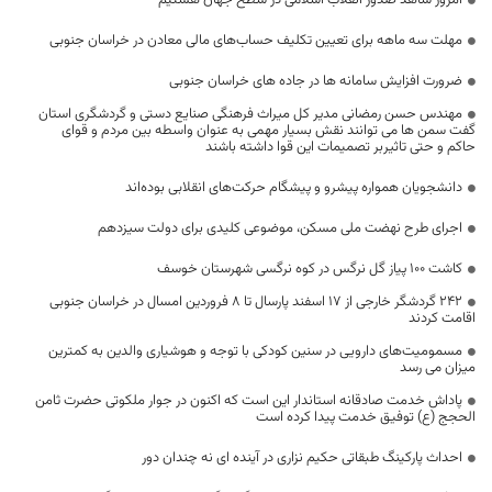
امروز شاهد صدور انقلاب اسلامی در سطح جهان هستیم
مهلت سه ماهه برای تعیین تکلیف حساب‌های مالی معادن در خراسان جنوبی
ضرورت افزایش سامانه ها در جاده های خراسان جنوبی
مهندس حسن رمضانی مدیر کل میراث فرهنگی صنایع دستی و گردشگری استان
گفت سمن ها می توانند نقش بسیار مهمی به عنوان واسطه بین مردم و قوای
حاکم و حتی تاثیربر تصمیمات این قوا داشته باشند
دانشجویان همواره پیشرو و پیشگام حرکت‌های انقلابی بوده‌اند
اجرای طرح نهضت ملی مسکن، موضوعی کلیدی برای دولت سیزدهم
کاشت 100 پیاز گل نرگس در کوه نرگسی شهرستان خوسف
۲۴۲ گردشگر خارجی از ۱۷ اسفند پارسال تا ۸ فروردین امسال در خراسان جنوبی
اقامت کردند
مسمومیت‌های دارویی در سنین کودکی با توجه و هوشیاری والدین به کمترین
میزان می رسد
پاداش خدمت صادقانه استاندار این است که اکنون در جوار ملکوتی حضرت ثامن
الحجج (ع) توفیق خدمت پیدا کرده است
احداث پارکینگ طبقاتی حکیم نزاری در آینده ای نه چندان دور