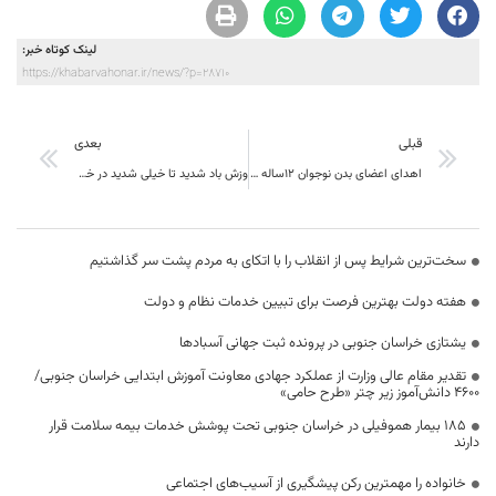
لینک کوتاه خبر:
https://khabarvahonar.ir/news/?p=28710
قبلی
بعدی
اهدای اعضای بدن نوجوان ۱۲ساله بیرجندی، به ۶بیمار نیازمند پیوند عضو، جان دوباره بخشید.
وزش باد شدید تا خیلی شدید در خراسان جنوبی
سخت‌ترین شرایط پس از انقلاب را با اتکای به مردم پشت سر گذاشتیم
هفته دولت بهترین فرصت برای تبیین خدمات نظام و دولت
یشتازی خراسان جنوبی در پرونده ثبت جهانی آسبادها
تقدیر مقام عالی وزارت از عملکرد جهادی معاونت آموزش ابتدایی خراسان جنوبی/
۴۶۰۰ دانش‌آموز زیر چتر «طرح حامی»
۱۸۵ بیمار هموفیلی در خراسان جنوبی تحت پوشش خدمات بیمه سلامت قرار
دارند
خانواده را مهمترین رکن پیشگیری از آسیب‌های اجتماعی