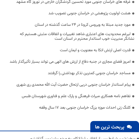
غرفه های خراسان جنوبی مورد تحسین گردشگران خارجی در نوروز گاه مشهد
هشت اولویت پژوهشی در خراسان جنوبی تصویب شد
مورد جدید مبتلا به ویروس کرونا در 24 ساعت گذشته در استان
لیرغم محدودیت های اعتباری‌ شاهد تغییرات و اتفاقات مثبتی هستیم که
نشانگر مدیریت خوب استاندار محترم در استان است
قدرت اصلی ارتش اتکا به معنویت و ایمان است
امروز فضای مجازی در جنبه دفاع از ارزش های الهی می تواند بسیار تأثیرگذار باشد
مساجد خراسان جنوبی کمترین تذکر بهداشتی را گرفتند
پیام استاندار خراسان جنوبی درپی ارتحال حضرت آیت الله محمدی ری‌ شهری
تفاهم نامه همکاری میراث فرهنگی و پارک علم و فناوری شهرستان طبس
کلنگ زنی احداث موزه بزرگ خراسان جنوبی بعد ۱۷ سال وقفه
پربحث ترین ها
سخت‌ترین شرایط پس از انقلاب را با اتکای به مردم پشت سر گذاشتیم