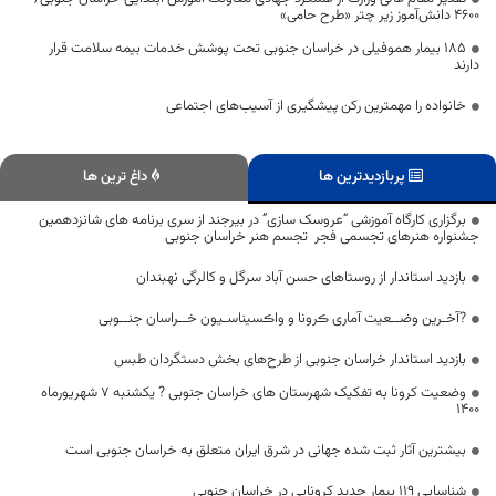
۴۶۰۰ دانش‌آموز زیر چتر «طرح حامی»
۱۸۵ بیمار هموفیلی در خراسان جنوبی تحت پوشش خدمات بیمه سلامت قرار
دارند
خانواده را مهمترین رکن پیشگیری از آسیب‌های اجتماعی
پربازدیدترین ها
داغ ترین ها
برگزاری کارگاه آموزشی “عروسک سازی” در بیرجند از سری برنامه های شانزدهمین
جشنواره هنرهای تجسمی فجر تجسم هنر خراسان جنوبی
بازدید استاندار از روستاهای حسن آباد سرگل و کالرگی نهبندان
?آخـرین وضــعیت آماری ڪرونا و واڪسیناسـیون خــراسان جنــوبی
بازدید استاندار خراسان جنوبی از طرح‌های بخش دستگردان طبس
وضعیت کرونا به تفکیک شهرستان های خراسان جنوبی ? یکشنبه ۷ شهریورماه
۱۴۰۰
بیشترین آثار ثبت شده جهانی در شرق ایران متعلق به خراسان جنوبی است
شناسایی ۱۱۹ بیمار جدید کرونایی در خراسان جنوبی