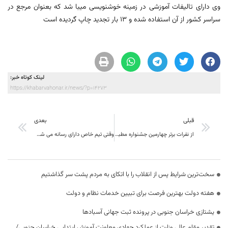
وی دارای تالیفات آموزشی در زمینه خوشنویسی میبا شد که بعنوان مرجع در
سراسر کشور از آن استفاده شده و ١٣ بار تجدید چاپ گردیده است
لینک کوتاه خبر:
https://khabarvahonar.ir/news/?p=14273
قبلی
بعدی
از نفرات برتر چهارمین جشنواره مطبوعات و خبرگزاری های استان تجلیل شد
وقتی تیم خاص دارای رسانه می شوند
سخت‌ترین شرایط پس از انقلاب را با اتکای به مردم پشت سر گذاشتیم
هفته دولت بهترین فرصت برای تبیین خدمات نظام و دولت
یشتازی خراسان جنوبی در پرونده ثبت جهانی آسبادها
تقدیر مقام عالی وزارت از عملکرد جهادی معاونت آموزش ابتدایی خراسان جنوبی/