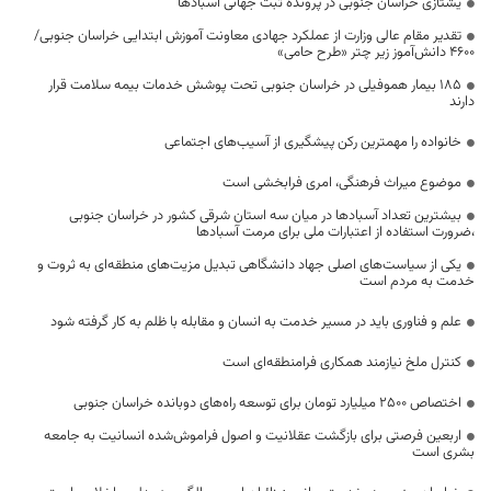
یشتازی خراسان جنوبی در پرونده ثبت جهانی آسبادها
تقدیر مقام عالی وزارت از عملکرد جهادی معاونت آموزش ابتدایی خراسان جنوبی/
۴۶۰۰ دانش‌آموز زیر چتر «طرح حامی»
۱۸۵ بیمار هموفیلی در خراسان جنوبی تحت پوشش خدمات بیمه سلامت قرار
دارند
خانواده را مهمترین رکن پیشگیری از آسیب‌های اجتماعی
موضوع میراث فرهنگی، امری فرابخشی است
بیشترین تعداد آسبادها در میان سه استان شرقی کشور در خراسان جنوبی
،ضرورت استفاده از اعتبارات ملی برای مرمت آسبادها
یکی از سیاست‌های اصلی جهاد دانشگاهی تبدیل مزیت‌های منطقه‌ای به ثروت و
خدمت به مردم است
علم و فناوری باید در مسیر خدمت به انسان و مقابله با ظلم به کار گرفته شود
کنترل ملخ نیازمند همکاری فرامنطقه‌ای است
اختصاص 2500 میلیارد تومان برای توسعه راه‌های دوبانده خراسان جنوبی
اربعین فرصتی برای بازگشت عقلانیت و اصول فراموش‌شده انسانیت به جامعه
بشری است