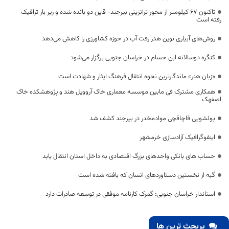
تاکنون 67 کیلومتر از محور ترانزیتی بیرجند- قاین دو بانده شده و زیر بار ترافیک
رفته است
روش‌های آبیاری نوین هدر رفت آب در حوزه کشاورزی را کاهش می‌دهد
کنگره دوسالانه ابن حسام در خراسان جنوبی برگزار می‌شود
«زبان هنر» ماندگارترین نحوه انتقال فرهنگ ایثار و شهادت است
همکاری مشترک فی مابین موسسه معماری خاک آروویل هند و پژوهشکده خاک
اصفهک
پولشویی قاچاقچی موادمخدر در بیرجند کشف شد
اینفوگرافیک آزادسازی خرمشهر
حساب های بانکی واحدهای بزرگ اقتصادی به داخل استان انتقال یابد
گبه‌ از نخستین دستاوردهای انسان که بافته شده است
استاندار خراسان جنوبی: گمرک کارنامه موفقی در توسعه صادرات دارد
پربحث ترین ها