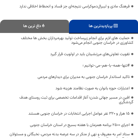
فرهنگ مادی و لیبرال‌دموکراسی نتیجه‌ای جز فساد و انحطاط اخلاقی ندارد
پربازدیدترین ها
داغ ترین ها
حمایت های لازم برای انجام زیرساخت تولید بهره‌برداران بخش ها مختلف
کشاورزی در خراسان جنوبی انجام می‌شود
تقویت تعاونی‌های مرزنشینان باید در اولویت قرار گیرد
#تنها-همه-با-هم-می-توانیم ؛
تاکید استاندار خراسان جنوبی به مدیران برای دیدارهای مردمی
اعتبارات حوزه بانوان به صورت نظامند هزینه شود
افین در مسیر جهانی شدن؛ آغاز اقدامات تخصصی برای ثبت روستای هدف
گردشگری
۱۵ هزار و ۳۲۰ نفر عوامل اجرایی انتخابات در خراسان جنوبی هستند
اجرای ۲۵۰۰ برنامه همزمان با هفته بسیج در استان خراسان جنوبی
ستاد امر به معروف و نهی از منکر در سه عرصه بدنه مردمی، نخبگانی و مسئولان