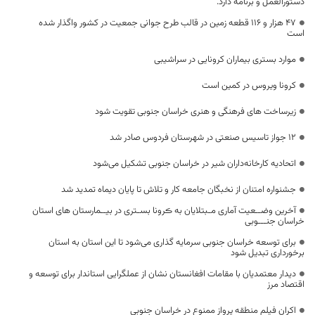
دستورالعمل و برنامه دارد.
۴۷ هزار و ۱۱۶ قطعه زمین در قالب طرح جوانی جمعیت در کشور واگذار شده
است
موارد بستری بیماران کرونایی در سراشیبی
کرونا ویروس در کمین است
زیرساخت های فرهنگی و هنری خراسان جنوبی تقویت شود
۱۲ جواز تاسیس صنعتی در شهرستان فردوس صادر شد
اتحادیه کارخانه‌داران شیر در خراسان جنوبی تشکیل می‌شود
جشنواره امتنان از نخبگان جامعه کار و تلاش تا پایان دیماه تمدید شد
آخرین وضــعیت آماری مـبتلایان به ڪرونا بسـتری در بیــمارستان های استان
خراسان جنـــوبی
برای توسعه خراسان جنوبی سرمایه گذاری می‌شود تا این استان به استان
برخورداری تبدیل شود
دیدار معتمدیان با مقامات افغانستان نشان از عملگرایی استاندار برای توسعه و
اقتصاد مرز
اکران فیلم منطقه پرواز ممنوع در خراسان جنوبی