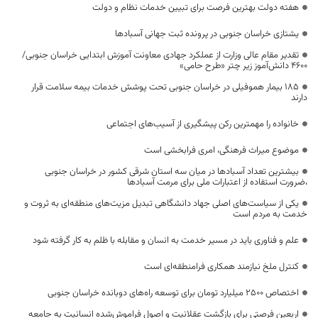
هفته دولت بهترین فرصت برای تبیین خدمات نظام و دولت
یشتازی خراسان جنوبی در پرونده ثبت جهانی آسبادها
تقدیر مقام عالی وزارت از عملکرد جهادی معاونت آموزش ابتدایی خراسان جنوبی/
۴۶۰۰ دانش‌آموز زیر چتر «طرح حامی»
۱۸۵ بیمار هموفیلی در خراسان جنوبی تحت پوشش خدمات بیمه سلامت قرار
دارند
خانواده را مهمترین رکن پیشگیری از آسیب‌های اجتماعی
موضوع میراث فرهنگی، امری فرابخشی است
بیشترین تعداد آسبادها در میان سه استان شرقی کشور در خراسان جنوبی
،ضرورت استفاده از اعتبارات ملی برای مرمت آسبادها
یکی از سیاست‌های اصلی جهاد دانشگاهی تبدیل مزیت‌های منطقه‌ای به ثروت و
خدمت به مردم است
علم و فناوری باید در مسیر خدمت به انسان و مقابله با ظلم به کار گرفته شود
کنترل ملخ نیازمند همکاری فرامنطقه‌ای است
اختصاص 2500 میلیارد تومان برای توسعه راه‌های دوبانده خراسان جنوبی
اربعین فرصتی برای بازگشت عقلانیت و اصول فراموش‌شده انسانیت به جامعه