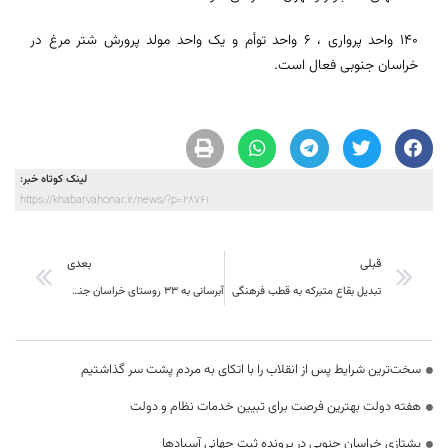
140 واحد پرواری ، 6 واحد توأم و یک واحد مولد پرورش شتر مرغ در
خراسان جنوبی فعال است.
لینک کوتاه خبر:
https://khabarvahonar.ir/news/?p=28761
قبلی
بعدی
تبدیل بقاع متبرکه به قطب فرهنگی
آبرسانی به ۳۳ روستای خراسان جنوبی در یک سال گذشته
سخت‌ترین شرایط پس از انقلاب را با اتکای به مردم پشت سر گذاشتیم
هفته دولت بهترین فرصت برای تبیین خدمات نظام و دولت
یشتازی خراسان جنوبی در پرونده ثبت جهانی آسبادها