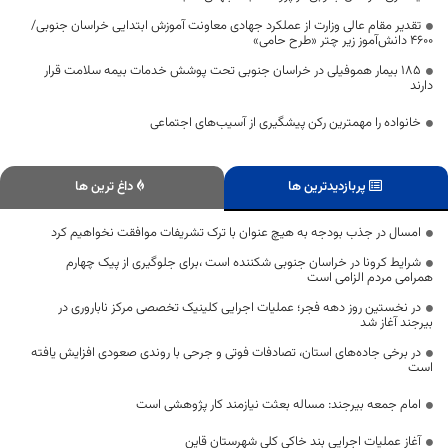
تقدیر مقام عالی وزارت از عملکرد جهادی معاونت آموزش ابتدایی خراسان جنوبی/
۴۶۰۰ دانش‌آموز زیر چتر «طرح حامی»
۱۸۵ بیمار هموفیلی در خراسان جنوبی تحت پوشش خدمات بیمه سلامت قرار
دارند
خانواده را مهمترین رکن پیشگیری از آسیب‌های اجتماعی
پربازدیدترین ها
داغ ترین ها
امسال در جذب بودجه به هیچ عنوان با ترک تشریفات موافقت نخواهیم کرد
شرایط کرونا در خراسان جنوبی شکننده است ،برای جلوگیری از پیک چهارم
همرامی مردم الزامی است
در نخستین روز دهه فجر؛ عملیات اجرایی کلینیک تخصصی مرکز ناباروری در
بیرجند آغاز شد
در برخی جاده‌های استان، تصادفات فوتی و جرحی با روندی صعودی افزایش یافته
است
امام جمعه بیرجند: مساله بعثت نیازمند کار پژوهشی است
آغاز عملیات اجرایی بند خاکی کلی شهرستان قاین