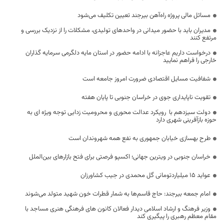
مسائل مالی پروژه راه‌آهن بیرجند تعیین تکلیف می‌شود
مدیران باید با حضور میدانی در واحدهای تولیدی، مشکلات را از نزدیک بررسی و
مرتفع کنند
درخواست داریم عاجزانه با ادامه حضور در استان مایه دلگرمی سرمایه گذاران
خارجی را فراهم نمایید
شفافیت مسایل اقتصادی ضرورت امروز جامعه است
تقویت ناپایداری جوی در خراسان جنوبی تا پایان هفته
دولت سیزدهم با رویکرد عدالت محوری و محرومیت زدایی توجه ویژه ای به
حوزه بازآفرینی شهری دارد
طرح بهسازی خیابان جمهوری به نفع همه شهروندان است
خراسان جنوبی در ویترین جهانی؛ اکسپو فرصتی برای فتح بازارهای بین‌الملل
عواید 15 میلیاردتومانی گل محمدی در جیب کشاورزان
امام جمعه بیرجند: حاج قاسم‌ها به شمار قطرات خون شهید متولد می‌شوند
وزیر فرهنگ و ارشاد اسلامی دیدار فعالان کانون های فرهنگی هنری مساجد با
مقام معظم رهبری را پیگیری کند