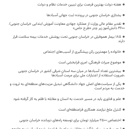
هفته دولت بهترین فرصت برای تبیین خدمات نظام و دولت
یشتازی خراسان جنوبی در پرونده ثبت جهانی آسبادها
تقدیر مقام عالی وزارت از عملکرد جهادی معاونت آموزش ابتدایی خراسان جنوبی/
۴۶۰۰ دانش‌آموز زیر چتر «طرح حامی»
۱۸۵ بیمار هموفیلی در خراسان جنوبی تحت پوشش خدمات بیمه سلامت قرار
دارند
خانواده را مهمترین رکن پیشگیری از آسیب‌های اجتماعی
موضوع میراث فرهنگی، امری فرابخشی است
بیشترین تعداد آسبادها در میان سه استان شرقی کشور در خراسان جنوبی
،ضرورت استفاده از اعتبارات ملی برای مرمت آسبادها
یکی از سیاست‌های اصلی جهاد دانشگاهی تبدیل مزیت‌های منطقه‌ای به ثروت و
خدمت به مردم است
علم و فناوری باید در مسیر خدمت به انسان و مقابله با ظلم به کار گرفته شود
کنترل ملخ نیازمند همکاری فرامنطقه‌ای است
اختصاص 2500 میلیارد تومان برای توسعه راه‌های دوبانده خراسان جنوبی
اربعین فرصتی برای بازگشت عقلانیت و اصول فراموش‌شده انسانیت به جامعه