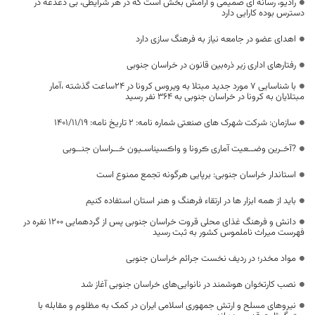
رادیو، رسانه ای صمیمى و آرامش بخش‌ است که در هر شرایطی، بی دغدغه در
دسترس بوده کارایی دارد
اهدای عضو در جامعه نیاز به فرهنگ سازی دارد
رفتارهای اداری زیر ذره‌بین قانون در خراسان جنوبی
با شناسایی 7 مورد جدید مبتلا به ویروس کرونا در 24ساعت گذشته ،آمار
مبتلایان به کرونا در خراسان جنوبی به 364 نفر رسید
سازمان: شرکت شهرک های صنعتی شماره نامه: 2 تاریخ نامه: 1401/11/19
?آخـرین وضــعیت آماری ڪرونا و واڪسیناسـیون خــراسان جنــوبی
استاندار خراسان جنوبی: برپایی هرگونه تجمع ممنوع است
باید از همه ابزار ها در ارتقاء فرهنگ و هنر استان استفاده کنیم
دانش و فرهنگ غذای محلی قروت خراسان جنوبی پس از گردهمایی 1200 نفره در
فهرست میراث ناملموس کشور به ثبت رسید
مواد مخدر؛ در ردیف نخست جرائم خراسان جنوبی
نصب کارتخوان هوشمند در نانوایی‌های خراسان جنوبی آغاز شد
نیروهای مسلح و ارتش جمهوری اسلامی ایران در کمک به مظلوم و مقابله با