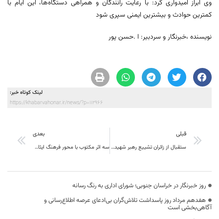
وی ابراز امیدواری کرد: با رعایت رانندگان و همراهی دستگاه‌ها، این ایام با
کمترین حوادث و بیشترین ایمنی سپری شود
نویسنده ،خبرنگار و سردبیر: ا .حسن پور
لینک کوتاه خبر:
https://khabarvahonar.ir/news/?p=112966
قبلی
بعدی
ستقبال از زائران تشییع رهبر شهید با برپایی هفت موکب اوقاف در خراسان جنوبی
سه اثر مکتوب با محور فرهنگ ایثار در بیرجند رونمایی شد
روز خبرنگار در خراسان جنوبی؛ شورای اداری به رنگ رسانه
هفدهم مرداد روز پاسداشت تلاش‌گران بی‌ادعای عرصه اطلاع‌رسانی و
آگاهی‌بخشی است