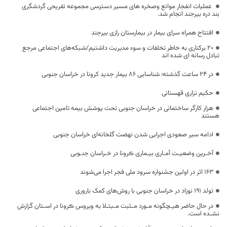
عملیات انفجار موانع وصخره های مسیر دسترسی مجموعه تفریحی گردشگری
بند دره بیرجند انجام شد.
افتتاح همراه سرای بیمار در بیمارستان رازی بیرجند
۲۰ برکناری به خاطر تخلفات و سوء مدیریت داشتیم/شبکه‌های اجتماعی مرجع
تبادل رسانه ای شده اند
در 24 ساعت گذشته؛ شناسایی 86 بیمار جدید کرونا در خراسان جنوبی
حکیم نزاری قهستانی
هزار کارگر ساختمانی در خراسان جنوبی تحت پوشش بیمه تامین اجتماعی
هستند
ادامه سیر صعودی اجرایی شدن نهضت گلخانه‌ای خراسان جنوبی
آخـرین وضعیـت آمـاری بیـماری ڪرونا در خـراسان جنـوبی
۱۶۳ اثر در اولین جشنواره سرود ملی فجر اجرا می‌شوند
تولد ۱۹۱ نوزاد در خراسان جنوبی با روش‌های کمک باروری
در حال حاضر هیـچگونه مـورد مـثبت مـبتـلا به ویروس ڪرونا در اسـتان گزارش
نشـده است.