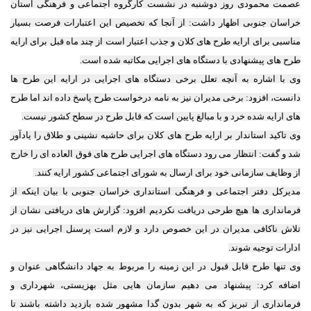
عصمت محمودی روز دوشنبه در نشست کارگروه اجتماعی و فرهنگی استان
خراسان جنوبی اظهار داشت: از آنجا که تخصیص این اعتبارات فرصت بسیار
مناسبی برای ارایه طرح های کلان و جذب اعتبار است از چند ماه قبل برای ارایه
طرح های پیشنهادی با دستگاه های اجرایی مکاتبه شده است.
وی با اشاره به آنچه تعلل برخی دستگاه های اجرایی در ارایه این طرح ها
دانست، افزود: برخی مدیران نیز به نامه درخواست طرح پاسخ داده اند اما طرح
های ارایه شده خرد و با مبالغ پایین است که قابل طرح در سطح کشور نیست.
وی تاکید استاندار بر ارایه طرح های کلان برای حاشیه نشینی و طلاق را یادآور
شد و گفت: انتظار می رود دستگاه های اجرایی طرح های فوق العاده ای را خارج
از وظایف سازمانی خود برای ارسال به شورای اجتماعی کشور ارایه کنند.
مدیرکل دفتر اجتماعی و فرهنگی استانداری خراسان جنوبی با بیان اینکه از
فرمانداری ها هیچ طرحی دریافت نکردیم افزود: گزارش های دریافتی نشان از
تلاش ناکافی مدیران در این خصوص دارد و لازم است پرسنل اجرایی نیز در
ادارات توجیه شوند.
وی تنها طرح قابل قبول در این زمینه را مربوط به جهاد دانشگاهی عنوان و
اضافه کرد: پیشنهاد می دهیم سازمان هایی مثل بهزیستی، شهرداری و
فرمانداری از تبریز که به شهر بدون گدا مشهور شده بازدید داشته باشند تا