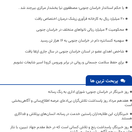
با حکم استاندار خراسان جنوبی؛ مصطفوی نیا بخشدار مرکزی بیرجند شد .
20 میلیارد ریال به کارخانه فرآوری زرشک درمیان اختصاص یافت
محکومیت ۴ میلیارد ریالی نانوا‌های متخلف در خراسان جنوبی
سهمیه کنسانتره دام در خراسان جنوبی به ۱۶ هزار تن رسید
شاخص اهدای عضو در استان خراسان جنوبی در سال جاری ارتقا یافت
برای حفظ سلامت جسمانی و روانی در برابر ویروس کرونا اسیر شایعات نشویم
پربحث ترین ها
روز خبرنگار در خراسان جنوبی؛ شورای اداری به رنگ رسانه
هفدهم مرداد روز پاسداشت تلاش‌گران بی‌ادعای عرصه اطلاع‌رسانی و آگاهی‌بخشی
است
خبرنگاران، این طلایه‌داران راستین خدمت در رسانه، انسان‌های پرتلاش و فداکاری
هستند
روز خبرنگار، پاسداشت رنج و تلاش کسانی است که در خط مقدم جهاد تبیین، با نثار
جان و مال، پرچم آگاهی را بر دوش می‌کشند