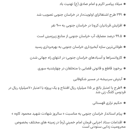
میلاد پیامبر اکرم و امام صادق (ع) تهنیت باد
۳۴۱ طرح اشتغالزای اولویت‌دار در خراسان جنوبی تصویب شد
افزایش قربانیان کرونا در خراسان جنوبی به ۹۰۰ نفر
۹۹.۵ درصد مصارف آب خراسان جنوبی از منابع زیرزمینی است
طولانی‌ترین سازه آبخیزداری خراسان جنوبی به بهره‌برداری رسید
کاروانسراها و آسبادهای خراسان جنوبی؛ در انتهای راه جهانی شدن
برخورد قاطع و قانونی قضایی با متخلفان در چهارشنبه سوری
آبترش سربیشه در مسیر شکوفایی
۹طرح با اعتبار بالغ بر ۱۱۵ میلیارد ریال افتتاح و یک پروژه با اعتبار ۷۰میلیارد ریال در
فردوس کلنگ زنی شد
حکیم نزاری قهستانی
پیام استاندار خراسان جنوبی به مناسبت « سالروز شهادت شهید محمود کاوه »
اقدامات ستاد اجرایی فرمان امام خميني (ره) در زمینه های مختلف بخصوص
محرومیت زدایی ستودنی است