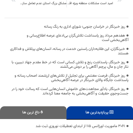
امید است مشکلات منطقه ویژه اقتصادی در کوتاه ترین زمان حل گردد
مشکل بزرگ استان عدم تعامل سازنده مدیران اجرایی با نهادهای بالادستی خود
روز خبرنگار در خراسان جنوبی؛ شورای اداری به رنگ رسانه
هفدهم مرداد روز پاسداشت تلاش‌گران بی‌ادعای عرصه اطلاع‌رسانی و
آگاهی‌بخشی است
خبرنگاران، این طلایه‌داران راستین خدمت در رسانه، انسان‌های پرتلاش و فداکاری
هستند
روز خبرنگار، پاسداشت رنج و تلاش کسانی است که در خط مقدم جهاد تبیین، با
نثار جان و مال، پرچم آگاهی را بر دوش می‌کشند
روز خبرنگار، فرصت مغتنمی برای تجلیل از تلاش‌های ارزشمند اصحاب رسانه و
پاسداشت جایگاه والای خبرنگار در عرصه آگاهی‌بخشی
روز خبرنگار، یادآور مجاهدت‌های خاموش انسان‌هایی است که رسالت خود را در
جست‌وجوی حقیقت و آگاهی‌بخشی به جامعه معنا کرده‌اند
پربازدیدترین ها
داغ ترین ها
3061 ماموریت اورژانس 115 از ابتدای تعطیلات نوروزی ثبت شد