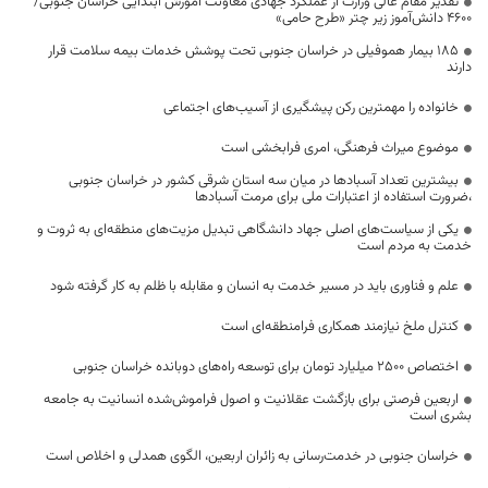
تقدیر مقام عالی وزارت از عملکرد جهادی معاونت آموزش ابتدایی خراسان جنوبی/
۴۶۰۰ دانش‌آموز زیر چتر «طرح حامی»
۱۸۵ بیمار هموفیلی در خراسان جنوبی تحت پوشش خدمات بیمه سلامت قرار
دارند
خانواده را مهمترین رکن پیشگیری از آسیب‌های اجتماعی
موضوع میراث فرهنگی، امری فرابخشی است
بیشترین تعداد آسبادها در میان سه استان شرقی کشور در خراسان جنوبی
،ضرورت استفاده از اعتبارات ملی برای مرمت آسبادها
یکی از سیاست‌های اصلی جهاد دانشگاهی تبدیل مزیت‌های منطقه‌ای به ثروت و
خدمت به مردم است
علم و فناوری باید در مسیر خدمت به انسان و مقابله با ظلم به کار گرفته شود
کنترل ملخ نیازمند همکاری فرامنطقه‌ای است
اختصاص 2500 میلیارد تومان برای توسعه راه‌های دوبانده خراسان جنوبی
اربعین فرصتی برای بازگشت عقلانیت و اصول فراموش‌شده انسانیت به جامعه
بشری است
خراسان جنوبی در خدمت‌رسانی به زائران اربعین، الگوی همدلی و اخلاص است