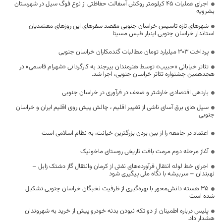
اجرای عملیات 45 کیلومتر روکش آسفالت حفاظتی از نوع فوگ سیل در شهرستان
بشرویه
شهرهای تازه تاسیس خراسان جنوبی مقصد سفرهای این روزهای معتمدیان
استاندار خراسان جنوبی اینبار طبس مسینا
پرداخت ۳۰۳ میلیارد تومان مطالبات گندمکاران خراسان جنوبی
تئاتر خیابانی «حبیب» توسط هنرمندان بیرجند به کارگردانی «شهرام قاسمی» در
هجدهمین جشنواره تئاتر خراسان جنوبی، اجرا شد.
باردهی اقتصادی خارشتر و ضعف در فرآوری در خراسان جنوبی
سیل های برق آسای ناشی از تغییر اقلیم ، چالش پیش روی اقلیم ایران و خراسان
جنوبی
اعتماد در جامعه را از بین بردن بزرگترین خیانت، به نظام اسلامی است
آغاز مرحله دوم مرمت بافت تاریخی روستای ماخونیک
اجرای خط لوله انتقال فرآورده‌های نفتی از کرمان وانتقال گاز دشتک زابل –
نهبندان – سربیشه با نگاه ملی پیگیری شود
۳۵ هسته دانش‌محور با بهره‌گیری از ظرفیت نخبگان خراسان جنوبی تشکیل
شده است
پلیس درباره اطمینان از دو تکه نبودن بدنه خودرو پیش از خرید به شهروندان
هشدار داد.