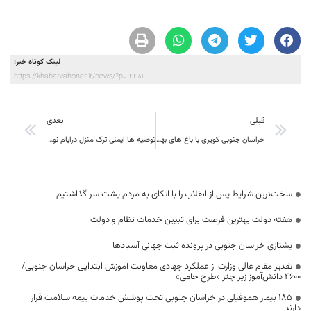
لینک کوتاه خبر:
https://khabarvahonar.ir/news/?p=14481
قبلی
بعدی
خراسان جنوبی کویری با باغ های بهشت گونه 9 باغ تاریخی پذیرای گردشگران نوروزی
توصیه ها ایمنی ترک منزل درایام نوروز
سخت‌ترین شرایط پس از انقلاب را با اتکای به مردم پشت سر گذاشتیم
هفته دولت بهترین فرصت برای تبیین خدمات نظام و دولت
یشتازی خراسان جنوبی در پرونده ثبت جهانی آسبادها
تقدیر مقام عالی وزارت از عملکرد جهادی معاونت آموزش ابتدایی خراسان جنوبی/
۴۶۰۰ دانش‌آموز زیر چتر «طرح حامی»
۱۸۵ بیمار هموفیلی در خراسان جنوبی تحت پوشش خدمات بیمه سلامت قرار
دارند