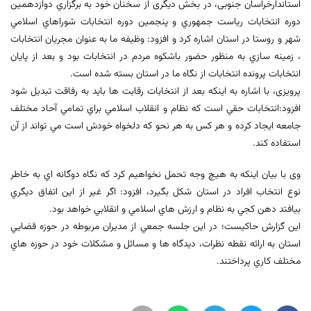
استاندارخراسان جنوبی، در بخش دیگری از سخنان خود به برگزاري دوازدهمين
دوره انتخابات رياست جمهوري و پنجمين دوره انتخابات شوراهاي اسلامي
شهر و روستا در استان اشاره کرد و افزود: وظيفه ما به عنوان مجريان انتخابات
، زمينه سازي به منظور حضور باشکوه مردم در انتخابات بود و بعد از پايان
انتخابات پرونده انتخابات از نگاه ما در استان بسته شده است.
پرویزی، با اشاره به اینکه بعد از انتخابات رقابت ها بايد به رفاقت تبديل شود
افزود:انتخابات حقي است که نظام و انقلاب اسلامي براي تمامي آحاد مختلف
جامعه ايجاد کرده و هر كس به هر نحو كه دلخواه خودش است مي تواند از آن
استفاده كند.
وی با بیان اینکه به هيچ وجه تحمل نخواهيم کرد که نگاه دوگانه اي به خاطر
نوع انتخاب افراد در استان شكل بگيرد، افزود: اگر غير از اين اتفاق ديگري
بيافتد دهن كجي به نظام و ارزش هاي اسلامي و انقلابي خواهد بود.
این گزارش حاکیست؛ در این جلسه جمعي از مديران مربوطه در حوزه قضايي
استان به ارائه نقطه نظرات، ديدگاه ها و مسائل و مشکلات خود در حوزه هاي
مختلف کاري پرداختند.