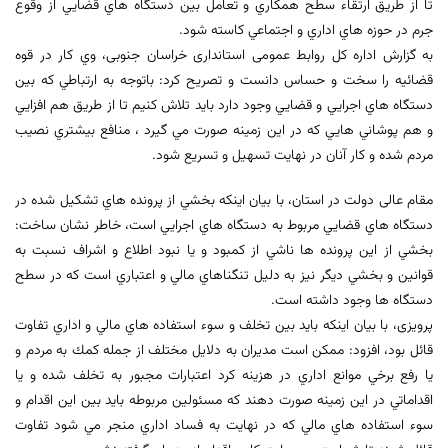
تا از طريق ارتقاء سطح همکاري و تعامل بين دستگاه هاي قضايي از وقوع
جرم در حوزه هاي اداري و اجتماعي كاسته شود.
به گزارش اداره کل روابط عمومی استانداری خراسان جنوبی، وي کار در قوه
قضائيه را سخت و حساس دانست و تصريح کرد: باتوجه به ارتباطي كه بين
دستگاه هاي اجرايي و قضايي وجود دارد بايد تلاش كنيم تا از طريق هم افزايي
و هم پوشاني هايي كه در اين زمينه صورت مي گيرد ، منافع بيشتري نصيب
مردم شده و كار آنان در نهايت تسهيل و تسريع شود.
مقام عالی دولت در استان، با بیان اینکه بخشي از پرونده هاي تشکيل شده در
دستگاه هاي قضايي مربوط به دستگاه هاي اجرايي است، خاطر نشان ساخت:
بخشي از اين پرونده ها ناشي از کمبود و يا نبود اطلاع و اشراف نسبت به
قوانين و بخشي ديگر نيز به دليل تنگناهاي مالي و اعتباري است كه در سطح
دستگاه ها وجود داشته است.
پرویزی، با بیان اينکه بايد بين تخلف و سوء استفاده هاي مالي و اداري تفاوت
قائل بود، افزود: ممکن است مديران به دلايل مختلف از جمله کمك به مردم و
يا رفع برخي موانع اداري در هزينه كرد اعتبارات مجبور به تخلف شده و يا
اقداماتي در اين زمينه صورت دهند كه مسئولين مربوطه بايد بين اين اقدام و
سوء استفاده هاي مالي كه در نهايت به فساد اداري منجر مي شود تفاوت