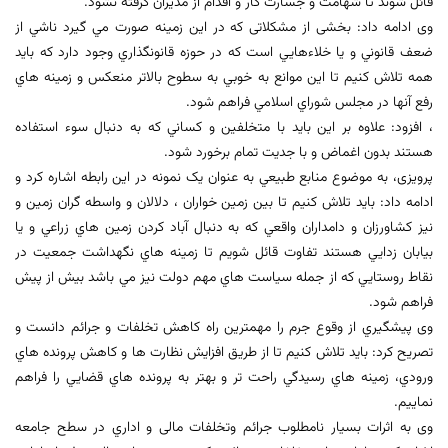
قائل شوند تا شهامت و جسارت كار و اقدام از مديران گرفته نشود.
وی ادامه داد: بخشی از مشکلاتی که در اين زمينه صورت مي گيرد ناشي از
ضعف قانوني و يا خلاءهايي است که در حوزه قانونگذاري وجود دارد كه بايد
همه تلاش كنيم تا اين موانع به خوبي به سطوح بالاتر منعكس و زمينه هاي
رفع آنها در مجلس شوراي اسلامي فراهم شود.
، افزود: علاوه بر اين بايد با متخلفين و کساني که به دنبال سوء استفاده
هستند بدون اغماض و با جديت تمام برخورد شود.
پرویزی، به موضوع منابع طبیعي به عنوان يک نمونه در اين رابطه اشاره کرد و
ادامه داد: بايد تلاش کنيم تا بين زمين خواران ، دلالان و واسطه گران زمين و
نيز كشاورزان و دامداران واقعي كه به دنبال آباد كردن زمين هاي زراعي و يا
بيابان زدايي هستند تفاوت قائل شويم تا زمينه هاي نگهداشت جمعيت در
نقاط روستايي كه از جمله سياست هاي مهم دولت نيز مي باشد بيش از پيش
فراهم شود.
وی پیشگیري از وقوع جرم را مهمترين راه کاهش تخلفات و جرائم دانست و
تصريح کرد: بايد تلاش کنيم تا از طريق افزايش نظارت ها و كاهش پرونده هاي
ورودي، زمينه هاي رسيدگي راحت تر و بهتر به پرونده هاي قضايي را فراهم
نماييم.
وی به اثرات بسیار نامطلوب جرائم وتخلفات مالی و اداري در سطح جامعه