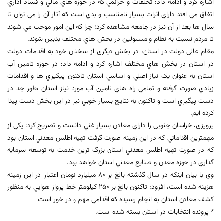
اشاره کرد و ادامه داد: تخلفات و جرائمي که در حوزه هاي مالي و فساد اداري
اتفاق مي افتد داراي اثرات بسيار نامناسب و بدي است که آثار آن را مي توان تا
سال ها بعد از آن نيز در جامعه مشاهده كرد؛ چرا كه اين امور موجب مي شوند
تا مردم نسبت به نظام و مسئولين در بخش هاي مختلف بدبين شوند.
مقام عالی دولت در استان، در بخش دیگری از سخنان خود به اقدامات دولت
در استان در بخش هاي مختلف اشاره کرد و ادامه داد: در حوزه تامين آب
استان به عنوان يک نياز اصلي و اساسي استان تاکنون پيگيري ها و اقدامات
زيادي صورت گرفته و تمامي راه هاي تامين آب مورد نياز استان بطور جد در
دست پيگيري است و تاكنون به نتايج بسيار خوبي نيز در اين بخش دست پيدا
كرده ايم.
پرویزی، خراسان جنوبی را داراي معادن بسيار غني دانست و تصريح کرد: يکي از
مهمترين اقداماتي که در اين زمينه صورت گرفت تهيه اطلس معدني استان بود
كه در صورت تهيه اطلس معدني استان بزرگ ترين خدمت به توسعه سرمايه
گذاري در حوزه معدن و صنايع معدني استان خواهد بود.
وی با بیان اینکه در سال گذشته بالغ بر ۸۰ ميليارد تومان اعتبار در اين زمينه
هزينه شده است، افزود: تاکنون بالغ بر ۲۵۰ کيلومتر خط پرواز هوايي به منظور
كشف معادن استان به انجام رسيده كه اقدامي مهم و در خور است.
* پرونده انتخابات در استان بسته شده است.