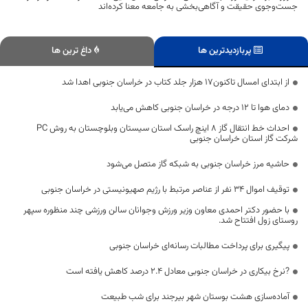
جست‌وجوی حقیقت و آگاهی‌بخشی به جامعه معنا کرده‌اند
پربازدیدترین ها
داغ ترین ها
از ابتدای امسال تاکنون۱۷ هزار جلد کتاب در خراسان جنوبی اهدا شد
دمای هوا تا ۱۲ درجه در خراسان جنوبی کاهش می‌یابد
احداث خط انتقال گاز 8 اینچ راسک استان سیستان وبلوچستان به روش PC
شرکت گاز استان خراسان جنوبی
حاشیه مرز خراسان جنوبی به شبکه گاز متصل می‌‎شود
توقیف اموال ۳۴ نفر از عناصر مرتبط با رژیم صهیونیستی در خراسان جنوبی
با حضور دکتر احمدی معاون وزیر ورزش وجوانان سالن ورزشی چند منظوره سپهر
روستای زول افتتاح شد.
پیگیری برای پرداخت مطالبات رسانه‌ای خراسان جنوبی
?نرخ بیکاری در خراسان جنوبی معادل ۲.۴ درصد کاهش یافته است
آماده‌سازی هشت بوستان شهر بیرجند برای شب طبیعت