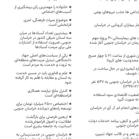
خانواده را مهمترین رکن پیشگیری از
آسیب‌های اجتماعی
دامی ها جذب نیروهای بومی
موضوع میراث فرهنگی، امری
فرابخشی است
ار بیماران کرونایی در خراسان
بیشترین تعداد آسبادها در میان
سه استان شرقی کشور در خراسان
در کنار افزایش تخت های بیمارستانی ۴۰ پروژه مهم
جنوبی ،ضرورت استفاده از اعتبارات
ان در خراسان جنوبی آغاز شده
ملی برای مرمت آسبادها
یکی از سیاست‌های اصلی جهاد
ممنوعیت تردد درون شهری از ساعت 21 تا چهار صبح
دانشگاهی تبدیل مزیت‌های منطقه‌ای
 محدودیت های کرونا
به ثروت و خدمت به مردم است
زه آبخیزداری در حال ساخت در
علم و فناوری باید در مسیر خدمت
اد خوسف
به انسان و مقابله با ظلم به کار گرفته
تعداد مبتلایان کرونا در خراسان جنوبی به 547 نفر
شود
کنترل ملخ نیازمند همکاری
 وضعیت اقتصادی سوء استفاده
فرامنطقه‌ای است
انه صورت گیرد
اختصاص 2500 میلیارد تومان برای
های انجام ام. آر. آی در خراسان
توسعه راه‌های دوبانده خراسان جنوبی
ت
اربعین فرصتی برای بازگشت
کمی و کیفی، پیامد خدمات دولت
عقلانیت و اصول فراموش‌شده
 خراسان جنوبی
انسانیت به جامعه بشری است
ان هنر و در قالب جهاد تبیین،
خراسان جنوبی در خدمت‌رسانی به
تزریق کنند.