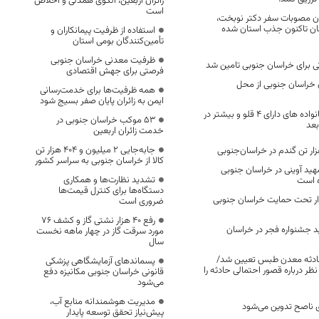
زائران اربعین، الگوی همدلی و اخلاص
است
ن مصوبات سفر دکتر نوبخت،
ارد تومان تاکنون جذب استان شده
استفاده از ظرفیت پیمانکاران و
تأمین‌کنندگان بومی استان
ظرفیت معدنی خراسان جنوبی
فرصتی برای جهش اقتصادی
 خراسان جنوبی از محل
همه ظرفیت‌ها برای خدمت‌رسانی
ایمن به زائران پایان صفر بسیج شود
خانه رایگان برای خانواده های دارای 4 قلو‌ و بیشتر در
53 موکب خراسان جنوبی در
خدمت زائران اربعین
جابه‌جایی 2 میلیون و 404 هزار تن
کالا از خراسان جنوبی به سراسر کشور
هید آوینی در خراسان جنوبی
تشدید نظارت‌ها و همکاری
 است
دستگاه‌ها برای کنترل قیمت‌ها
و ۲۸۵ خانوار تحت حمایت خراسان جنوبی
ضروری است
رفع 40 هزار نشتی گاز و کشف 76
لم جدید جشنواره فجر در خراسان
مورد سرقت گاز در چهار ماهه نخست
سال
 حادثه معدن طبس تعیین شد/
پسماندهای آزمایشگاهی پزشکی
ظر درباره قصور احتمالی حادثه را
قانونی خراسان جنوبی مکانیزه دفع
می‌شود
مدیریت هوشمندانه منابع آب،
 ناصح تدوین می‌شود
پیش‌نیاز تحقق توسعه پایدار