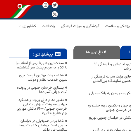
پزشکی و سلامت
گردشگری و میراث فرهنگی
یادداشت
کشاورزی
ا
داغ ترین ها
پیشنهادی:
سخت‌ترین شرایط پس از انقلاب را
کتاب‎ گزارش اقتصادی، اجتماعی و فرهنگی ۹۹
با اتکای به مردم پشت سر گذاشتیم
ر شد
هفته دولت بهترین فرصت برای
ازی وزارت میراث فرهنگی از
تبیین خدمات نظام و دولت
همین نمایشگاه بین‌المللی
یشتازی خراسان جنوبی در پرونده
ثبت جهانی آسبادها
مسکن محرومان به بانک معرفی
تقدیر مقام عالی وزارت از عملکرد
جهادی معاونت آموزش ابتدایی
ای چهل و یکمین دوره جشنواره
خراسان جنوبی/ ۴۶۰۰ دانش‌آموز زیر
در خراسان جنوبی
چتر «طرح حامی»
ستکش در خراسان جنوبی توزیع
۱۸۵ بیمار هموفیلی در خراسان
جنوبی تحت پوشش خدمات بیمه
سلامت قرار دارند
می خراسان جنوبی در قلب