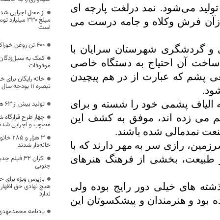
تولید می‌شود. نمد درلغت پارچه ای
از محل اجرایی شد
مبلغ 330 میلی
ازآن فرش وکلاه و جامه درست می
است
۴۰۰ تن روغن خوراکی برای خراسان جنوبی تامین شد
و گردشگری شهرستان سرایان با
کمک به سیل‌زدگان
ساخت آن احتیاج به دستگاه خاصی
موقوفات
یعی پشم که عبارت از در هم پیچیدن
تبصره 11 بودجه سال بعد
ود.
 که الیاف پشمی خود را شسته و برای
تولید بیش از 63 هزار تن گندم در خراسان‌جنوبی
م می زده اند، موفق به کشف این
چهار طرح قرارگاه ش
مصوب و اجرایی شده
عت نمدمالی شده باشند.
۳ هزار 
زمین، رازی سر به مهر دارند كه با
خانه‌دار شدند
ز طبیعت، بخشی از فرهنگ هنرهای
اکران ۳۲ فی
جنوبی
بازپرس ویژه برای
ته های خیلی دور رایج بوده ولی
هیچ نهادی حق اظهار ن
ندارد
 بود و هنرمندان و پیشکسوتان این
یادنامه محمدمهدی