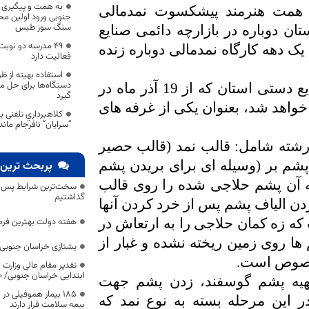
به همت و پیگیری م
ا همت هنرمند پیشکسوت نمدمالی
جنوبی ورود اولین محم
سنگ سوز طبس
ن دوباره در بازارچه دائمی صنایع
۴۹ مدرسه دو نوب
ک دهه کارگاه نمدمالی دوباره زنده
فعالیت دارد
استفاده بهینه از 
دستگاه‌ها برای حل 
وی عنوان کرد: امسال در نمایشگاه سراسری صنایع دستی استان که از 19 آذر ماه در
گیرد
خواهد شد، بعنوان یکی از غرفه های
كلاهبرداري تلفنی 
“سرايان” نافرجام ماند
ن رشته شامل: قالب نمد (قالب حصیر
، پشم بر (وسیله ای برای بریدن پشم
پربحث ترین 
 آن پشم حلاجی شده را روی قالب
سخت‌ترین شرایط پس از 
گذاشتیم
دن الیاف پشم پس از خرد کردن آنها
 زه کمان حلاجی را به ارتعاش در
هفته دولت بهترین فرص
 ها روی زمین ریخته نشده و غبار از
یشتازی خراسان جنوبی د
مخصوص است.
تقدیر مقام عالی وزارت
ابتدایی خراسان جنوبی/ ۴۶۰۰ دانش‌آموز زیر چتر «طرح حامی»
تهیه پشم گوسفند، زدن پشم جهت
۱۸۵ بیمار هموفیلی
ر این مرحله بسته به نوع نمد که
بیمه سلامت قرار دارند