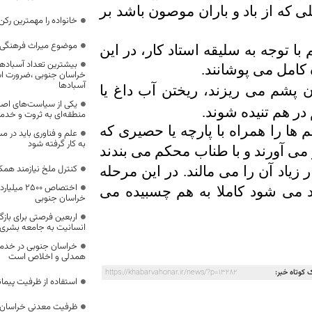
ی که از باد و باران موصون باشد بر
خانواده را مهمترین رک
موضوع میراث فرهنگی،
ا توجه به سلیقه استاد کار، در این
بیشترین تعداد آسبادها
 کامل می پوشانند.
خراسان جنوبی ،ضرورت است
آسبادها
آن پشم می ریزند، ریختن آب داغ یا
یکی از سیاست‌های اصل
در هم تنیده شوند.
منطقه‌ای به ثروت و خد
ها را همراه با پارچه یا حصیری که
علم و فناوری باید در م
به کار گرفته شود
می آورند و با طناب محکم می بندند
کنترل ملخ نیازمند همک
زیاد آن را می مالند. در این مرحله
اختصاص 500
 می شود کاملا به هم چسبیده می
خراسان جنوبی
اربعین فرصتی برای با
انسانیت به جامعه بشری
خراسان جنوبی در خدمت‌
همدلی و اخلاص است
 کوتاه خبر:
https://khabarvahonar.ir/news/?p=13282
استفاده از ظرفیت پیمان
ظرفیت معدنی خراسان 