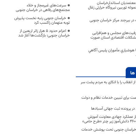
عتمدیان استاندارخراسان
سرعت‌های غیرمجاز و خلاء
وله توربین نیروگاه حرارتی زغال
مجتمع‌های رفاهی در خراسان جنوبی
خراسان جنوبی رتبه نخست پذیرش
ت در بیرجند مرکز خراسان جنوبی
توبه متهمان راکسب کرد
اعزام حدود 5 هزار زائر اربعین از
ظرفیت‌های مجلس و هم‌افزایی
خراسان جنوبی؛ بازگشت‌ها آغاز شد
مشکلات اقتصادی استان صورت
با هوشياري مأموران پليس آگاهي
ها
انقلاب را با اتکای به مردم پشت سر
ت برای تبیین خدمات نظام و دولت
ر پرونده ثبت جهانی آسبادها
 از عملکرد جهادی معاونت آموزش
 در خراسان جنوبی تحت پوشش خدمات