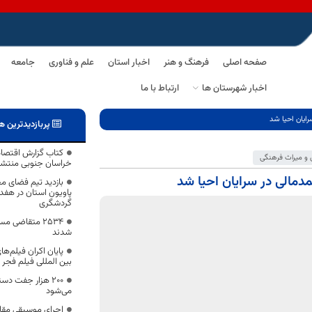
صفحه اصلی
فرهنگ و هنر
اخبار استان
علم و فناوری
جامعه
اخبار شهرستان ها
ارتباط با ما
رایان احیا شد
پربازدیدترین ه
و میراث فرهنگی
خراسان جنوبی منتش
دمالی در سرایان احیا شد
بازدید تیم فضای مج
پاویون استان در هفد
گردشگری
۲۵۳۴ متقاضی 
شدند
پایان اکران فیلم‌ه
بین المللی فیلم فجر 
۲۰۰ هزار جفت د
می‌شود
اجرای موسیقی مقا