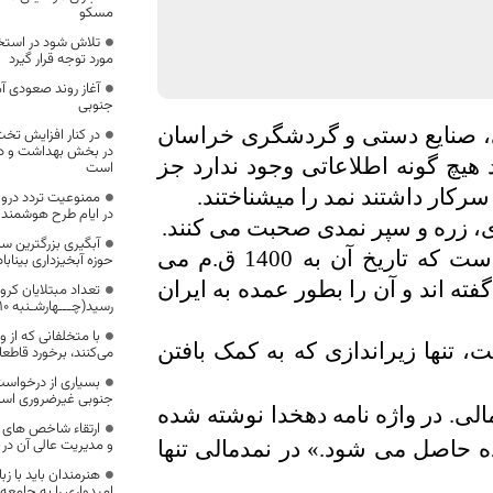
مسکو
تلاش شود در استخ
مورد توجه قرار گیرد
آغاز روند صعودی آم
جنوبی
، صنایع دستی و گردشگری خراسان
در بخش بهداشت و درم
 هیچ گونه اطلاعاتی وجود ندارد جز
است
رکار داشتند نمد را میشناختند.
در ایام طرح هوشمند
آبگیری بزرگترین سا
در گورهای عصر مفرغ آلمان نمدهایی پیدا شده است که تاریخ آن به 1400 ق.م می
حوزه آبخیزداری بیناب
فته اند و آن را بطور عمده به ایران
رسید(چـــهارشـنبه 1399/02/10)
با متخلفانی که از
تنها زیراندازی که به کمک بافتن
می‌کنند، برخورد قاطع
بسیاری از درخواست‌
جنوبی غیرضروری اس
لی. در واژه نامه دهخدا نوشته شده
ارتقاء شاخص های 
و مدیریت عالی آن در
 حاصل می شود.» در نمدمالی تنها
هنرمندان باید با زب
امیدواری را به جامعه 