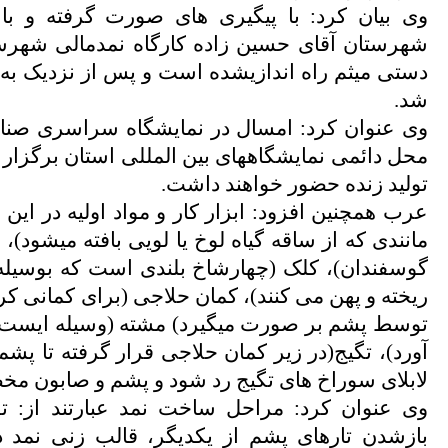
وی بیان کرد: با پیگیری های صورت گرفته و ب
شهرستان آقای حسین زاده کارگاه نمدمالی شهرستا
دستی میثم راه اندازیشده است و پس از نزدیک به ی
شد.
محل دائمی نمایشگاههای بین المللی استان برگزار 
تولید زنده حضور خواهند داشت.
عرب همچنین افزود: ابزار کار و مواد اولیه در ای
مانندی که از ساقه گیاه لوخ یا لویی بافته میشود)
گوسفندان)، کلک (چهارشاخ بلندی است که بوسیله
ریخته و پهن می کنند)، کمان حلاجی (برای کمانی کر
توسط پشم بر صورت میگیرد) مشته (وسیله ایست که
آورد)، تگیج(در زیر کمان حلاجی قرار گرفته تا پشم
لابلای سوراخ های تگیج رد شود و پشم و صابون 
وی عنوان کرد: مراحل ساخت نمد عبارتند از: 
بازشدن تارهای پشم از یکدیگر، قالب زنی نمد د