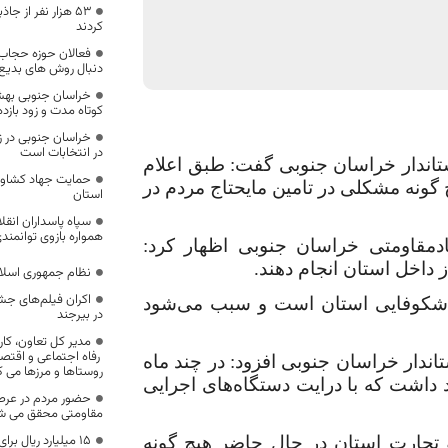
53 هزار نفر از ج
کردند
فعالان حوزه حجاب 
دنبال روش های بدیع
خراسان جنوبی بهش
کوتاه مدت و زود بازد
خراسان جنوبی در ز
در انتخابات است
تاندار خراسان جنوبی گفت: طبق اعلام
حمایت جهاد کشاورز
ونه مشکلی در تامین مایحتاج مردم در
استان
سپاه پاسداران انق
همواره بازوی توانمند
مقاومتی خراسان جنوبی اظهار کرد:
 داخل استان انجام دهند.
نظام جمهوری اسلا
اکران فیلم‌های جش
ای شکوفایی استان است و سبب می‌شود
در بیرجند
مدیر کل تعاون، کار
رفاه اجتماعی و اقتصا
اندار خراسان جنوبی افزود: در چند ماه
روستاها و مرزها می ک
داشت که با درایت دستگاه‌های اجرایی
حضور مردم در عرصه
مقاومتی محقق می ش
۱۵ میلیارد ریال ب
تجارت استان در حال حاضر هیچ گونه