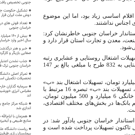
جنوبی تخصیص یافت
تشکیل حکومت جهان
دوش ملت ایران قرار 
 اقلام اساسی زیاد بود، اما این موضوع
 اجناس نداشتند.
خراسان جنوبی
ستاندار خراسان جنوبی خاطرنشان کرد:
بیش از ۶۰
عت، معدن و تجارت استان قرار دارد و
سال اخیر وارد خراسا
‌شود.
خبر و هنر درگذشت
صفایی بازیگر و کارگر
هیلات اشتغال روستایی و عشایری رتبه
جذب نشدن اعتبار 
ششم کشور را دارد، اظهار کرد: تسهیلات اشتغال روستایی به 832 طرح با مبلغی بالغ بر 147
خراسان جنوبی ترک 
تمرکز اصلی دانشگا
تحصیلات تکمیلی اس
فزود: همچنین از محل تسهیلات اشتغال فراگیر 10 میلیارد تومان، تسهیلات اشتغال بند «ب»
سرمایه گذاران خارج
تبصره 16 مرتبط با کمیته امداد حدود سه میلیارد تومان، تسهیلات بند «ب» تبصره 16 مرتبط با
مقیاس انرژی خورشیدی
اند
بهزیستی بیش از سه میلیارد تومان، تسهیلات مشاغل خانگی 6 میلیارد و 500 میلیون تومان،
سهیلات مستقیم بانک‌ها در بخش‌های مختلف اقتصادی،
شبکه مرکز جامع بی
اندازی شد
ستاندار خراسان جنوبی یادآور شد: در
منابع طبیعی و آبخیزد
از ابتدای امسال تاکنون تسهیلات پرداخت شده است و
ریاست دانشگاه عل
بیمارستان رازی ظرفیتی
است.