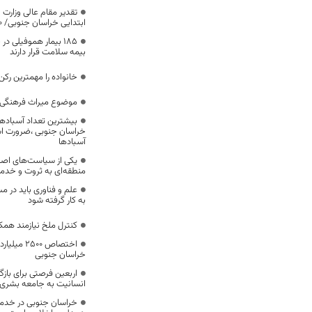
تقدیر مقام عالی وزارت
ابتدایی خراسان جنوبی/ ۴۶۰۰ دانش‌آموز زیر چتر «طرح حامی»
۱۸۵ بیمار هموفیلی
بیمه سلامت قرار دارند
خانواده را مهمترین رک
موضوع میراث فرهنگی،
بیشترین تعداد آسبادها
خراسان جنوبی ،ضرورت است
آسبادها
یکی از سیاست‌های اصل
منطقه‌ای به ثروت و خد
علم و فناوری باید در م
به کار گرفته شود
کنترل ملخ نیازمند همک
اختصاص 500
خراسان جنوبی
اربعین فرصتی برای با
انسانیت به جامعه بشری
خراسان جنوبی در خدمت‌