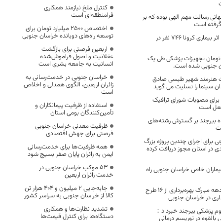
کنترل ملخ نیازمند همکاری
فرامنطقه‌ای است
ی رسالت مهم الهی بوده که بر
گرفته است
اختصاص 2500 میلیارد تومان برای
توسعه راه‌های دوبانده خراسان جنوبی
تعداد فوتی های در اثر بیماری کرونا 746 نفر در
اربعین فرصتی برای بازگشت
عقلانیت و اصول فراموش‌شده
۱ میلیارد تومان تجهیزات پزشکی طی یک
انسانیت به جامعه بشری است
ن جنوبی شده است.
خراسان جنوبی در خدمت‌رسانی به
 هنرمند شهیر طبسی صادق
زائران اربعین، الگوی همدلی و اخلاص
دان سینما را تسلیت می گوید
است
برای مصوبات شورای ترافیک
استفاده از ظرفیت پیمانکاران و
فعل است
تأمین‌کنندگان بومی استان
ه بیرجند بر گسترش رشته‌های
ظرفیت معدنی خراسان جنوبی
ت
فرصتی برای جهش اقتصادی
ی برای اجرای چندین پروژه بزرگ
همه ظرفیت‌ها برای خدمت‌رسانی
 در استان مجوز دریافت کرده
ایمن به زائران پایان صفر بسیج شود
53 موکب خراسان جنوبی در
ماران خاص خراسان جنوبی راه
خدمت زائران اربعین
جابه‌جایی 2 میلیون و 404 هزار تن
همزمان با ایام‌الله دهه مبارک بهره‌برداری از ۱۶ طرح
کالا از خراسان جنوبی به سراسر کشور
اری در خراسان جنوبی
تشدید نظارت‌ها و همکاری
وم پزشکی بیرجند خبرداد：
دستگاه‌ها برای کنترل قیمت‌ها
 بالقوه در توریسم درمانی