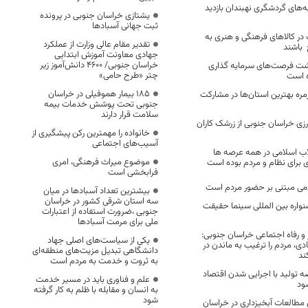
اذبه‌های گردشگری نهبندان بازدید
یشتازی خراسان جنوبی در پرونده
ثبت جهانی آسبادها
در کالاهای فرهنگی و هنری به
تقدیر مقام عالی وزارت از عملکرد
 باشند
جهادی معاونت آموزش ابتدایی
خراسان جنوبی/ ۴۶۰۰ دانش‌آموز زیر
ت فرصت‌های سرمایه گذاری
چتر «طرح حامی»
ه است
۱۸۵ بیمار هموفیلی در خراسان
مره بهترین استان‌ها در مشارکت
جنوبی تحت پوشش خدمات بیمه
سلامت قرار دارند
ی خراسان جنوبی از زرشک کاران
خانواده را مهمترین رکن پیشگیری از
آسیب‌های اجتماعی
لاب اسلامی در همه عرصه ها
موضوع میراث فرهنگی، امری
ی برای نظام و مردم بوده است
فرابخشی است
می مبتنی بر حضور مردم است
بیشترین تعداد آسبادها در میان
سه استان شرقی کشور در خراسان
نواره بین المللی سینما حقیقت
جنوبی ،ضرورت استفاده از اعتبارات
ملی برای مرمت آسبادها
 و رفاه اجتماعی خراسان جنوبی:
یکی از سیاست‌های اصلی جهاد
دی، مردم را ترغیب به ماندن در
دانشگاهی تبدیل مزیت‌های منطقه‌ای
ند
به ثروت و خدمت به مردم است
 تولید با اجرایی شدن اقتصاد
علم و فناوری باید در مسیر خدمت
ود
به انسان و مقابله با ظلم به کار گرفته
شود
رای مطالعات آبخیزداری در خراسان