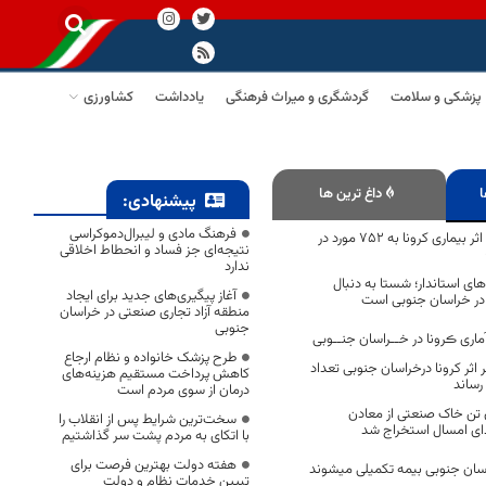
پزشکی و سلامت
گردشگری و میراث فرهنگی
یادداشت
کشاورزی
ا
داغ ترین ها
پیشنهادی:
فرهنگ مادی و لیبرال‌دموکراسی
تعداد فوتی های در اثر بیماری کرونا به 752 مورد در
نتیجه‌ای جز فساد و انحطاط اخلاقی
ندارد
های استاندار؛ شستا به دنبال
آغاز پیگیری‌های جدید برای ایجاد
 در خراسان جنوبی است
منطقه آزاد تجاری صنعتی در خراسان
جنوبی
اری ڪرونا در خــراسان جنــوبی
طرح پزشک خانواده و نظام ارجاع
اثر کرونا درخراسان جنوبی تعداد
کاهش پرداخت مستقیم هزینه‌های
درمان از سوی مردم است
 تن خاک صنعتی از معادن
سخت‌ترین شرایط پس از انقلاب را
دای امسال استخراج شد
با اتکای به مردم پشت سر گذاشتیم
هفته دولت بهترین فرصت برای
سان جنوبی بیمه تکمیلی میشوند
تبیین خدمات نظام و دولت