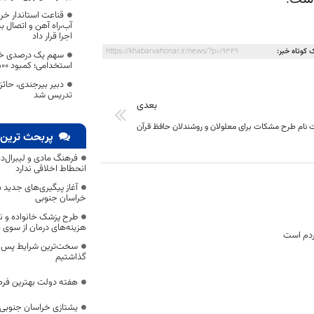
قناعت استاندار خر
آب،راه آهن و اتصال ب
اجرا قرار داد
 کوتاه خبر:
https://khabarvahonar.ir/news/?p=19349
سهم یک درصدی خرا
استخدامی؛ کمبود ۱۵۰۰ معلم با وجود جذب سهمیه
دبیر بیرجندی، حائز 
تدریس شد
بعدی
 نام طرح مشکات برای معلولان و روشندلان حافظ قرآن
پربحث ترین 
فرهنگ مادی و لیبرال‌د
انحطاط اخلاقی ندارد
آغاز پیگیری‌های جدید ب
خراسان جنوبی
طرح پزشک خانواده و 
هزینه‌های درمان از سوی
ردم است
سخت‌ترین شرایط پس از 
گذاشتیم
هفته دولت بهترین فرص
یشتازی خراسان جنوبی د