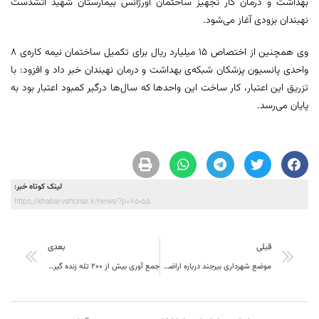
بهداشت و درمان کار تجهیز ساختمان اورژانس بیمارستان شهید آتشدست
نهبندان بزودی آغاز می‌شود.
وی همچنین از اختصاص ١۵ میلیارد ریال برای تکمیل ساختمان نیمه کاره‌ی ٨
واحدی پانسیون پزشکان شبکه‌ی بهداشت و درمان نهبندان خبر داد و افزود: با
تزریق این اعتبار، کار ساخت این واحد‌ها که سال‌ها درگیر کمبود اعتبار بود به
پایان می‌رسد.
لینک کوتاه خبر:
https://khabarvahonar.ir/news/?p=65055
قبلی
بعدی
موضع شهرداری بیرجند درباره اراضی پادگان شهر التزام به قانون است
جمع آوری بیش از ۲۰۰ تله زنده گیری هوبره در زیرکوه