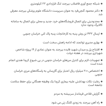
شبکه جمع آوری فاضلاب بیرجند لنگ قراردادی ۲۲ کیلومتری
دکتر محمود گنجی‌فرد به عنوان سرپرست دانشگاه علوم پزشکی بیرجند معرفی
شد
محدودیتی برای اتصال فروشگاه‌های خرد، جدید و محلی برای اتصال به سامانه
کالابرگ وجود ندارد
ارسال ۴۳۲ تن وش پنبه به کارخانجات پنبه پاک کنی خراسان جنوبی
بهاری مدیری توانمند که ادامه راهش سخت است
افتتاح پل و میدان شهید فایده بیرجند به عنوان نمادی از ۱۹ پروژه شاخص
شهرداری بیرجند در هفته دولت
تمهیدات لازم برای کنترل مرزهای خراسان جنوبی در پی شیوع کرونا هندی انجام
شده است
اختصاص ۲۰۰ میلیارد ریال اعتبار برای گازرسانی به پاسگاه‌های مرزی خراسان
جنوبی
رعایت نکات بهداشتی علیه بیماری کرونا یک وظیفه همگانی برای حفظ سلامت
جامعه است
گزارش فلاحی فرماندار سربیشه به مردم
راه آهن بیرجند به زودی کلنگ زنی می شود