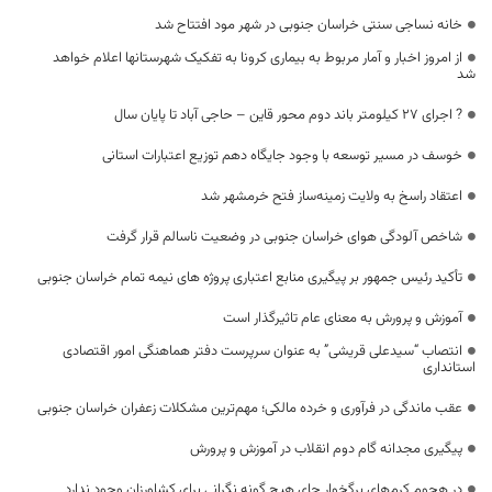
خانه نساجی سنتی خراسان جنوبی در شهر مود افتتاح شد
از امروز اخبار و آمار مربوط به بیماری کرونا به تفکیک شهرستانها اعلام خواهد
شد
? اجرای 27 کیلومتر باند دوم محور قاین – حاجی آباد تا پایان سال
خوسف در مسیر توسعه با وجود جایگاه دهم توزیع اعتبارات استانی
اعتقاد راسخ به ولایت زمینه‌ساز فتح خرمشهر شد
شاخص آلودگی هوای خراسان جنوبی در وضعیت ناسالم قرار گرفت
تأکید رئیس جمهور بر پیگیری منابع اعتباری پروژه های نیمه تمام خراسان جنوبی
آموزش و پرورش به معنای عام تاثیرگذار است
انتصاب “سیدعلی قریشی” به عنوان سرپرست دفتر هماهنگی امور اقتصادی
استانداری
عقب ماندگی در فرآوری و خرده مالکی؛ مهم‌ترین مشکلات زعفران خراسان جنوبی
پیگیری مجدانه گام دوم انقلاب در آموزش و پرورش
در هجوم کرم‌های برگخوار جای هیچ گونه نگرانی برای کشاورزان وجود ندارد