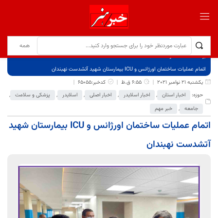
برگ نخست
نوشته‌ها
اتمام عملیات ساختمان اورژانس و ICU بیمارستان شهید آتشدست نهبندان
یکشنبه 21 نوامبر 2021
6:55 ق.ظ
کدخبر:65055
حوزه:
اخبار استان
,
اخبار اسلایدر
,
اخبار اصلی
,
اسلایدر
,
پزشکی و سلامت
,
جامعه
,
خبر مهم
اتمام عملیات ساختمان اورژانس و ICU بیمارستان شهید
آتشدست نهبندان