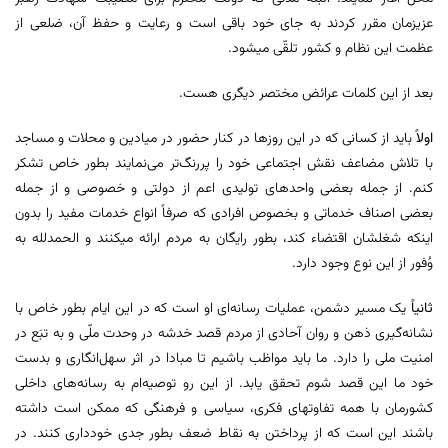
عزیزمان مقرر کردند به جای خود باقی است و رعایت و حفظ آن، ضلعی از
عظمت این نظام و کشور تلقّی میشود.
بعد از این کلمات عرائض مختصر دیگری هست.
اولاً
باید از کسانی که در این روزها در کنار حضور در میادین و محلات و مساجد
با تلاش مضاعف نقش اجتماعی خود را پررنگ‌تر می‌نمایند بطور خاص تشکر
کنم. از جمله بعضی واحدهای تولیدی اعم از دولتی و خصوصی و از جمله
بعضی اصناف خدماتی و بخصوص افرادی که صرفاً انواع خدمات مفید را بدون
اینکه شغلشان اقتضاء کند، بطور رایگان به مردم ارائه میکنند و الحمدلله به
وُفور از این نوع وجود دارد.
ثانیاً
یک مسیر دشمن، عملیات رسانه‌ای او است که در این ایام بطور خاص با
نشانه‌گیری ذهن و روان آحادی از مردم قصد خدشه در وحدت ملّی و به تبَع در
امنیت ملی را دارد. ما باید مواظب باشیم تا مبادا در اثر سهل‌انگاری و بدست
خود ما این قصد شوم تحقق یابد. از این رو توصیه‌ام به رسانه‌های داخلی
کشورمان با همه تفاوتهای فکری، سیاسی و فرهنگی که ممکن است داشته
باشند این است که از پرداختن به نقاط ضعف بطور جدی خودداری کنند. در