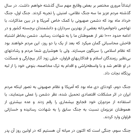
ابتدائاً مروری مختصر بر بعض وقایع مهم سال گذشته خواهم داشت. در سال
گذشته مردم عزیز ما سه جنگ نظامی، امنیتی را تجربه کردند. جنگ اول، جنگ
خرداد ماه بود که دشمن صهیونی با کمک خاص آمریکا و در بین مذاکرات، با
تهاجمی ناجوانمردانه بعضی از بهترین سرداران و دانشمندان برجسته کشور و در
ادامه حدود ۱۰۰۰ نفر از هموطنان ما را به شهادت رسانید. دشمن بخاطر اشتباه
فاحش محاسباتی گمان میکرد که بعد از یک یا دو روز، این مردم خواهند بود
که نظام اسلامی را سرنگون میسازند. ولی با هوشیاری شما مردم و رشادتهای
بی‌نظیر رزمندگان اسلام و فداکاریهای فراوان، خیلی زود آثار بیچارگی و مَسکنَت
در او ظاهر شد و با واسطه‌تراشی و اقدام به ترک مخاصمه، بنوعی خود را از لبه
پرتگاه نجات داد.
جنگ دوم، کودتای دی ماه بود که آمریکا و نظام صهیونی به تصور اینکه مردم
ایران در اثر مشکلات اقتصادی تحمیل شده، نظر دشمن را عملی مینمایند، با
استفاده از مزدوران خود فجایع بیشماری را رقم زدند و عده بیشتری از
هموطنان عزیزمان نسبت به جنگ سابق را به شهادت رسانیده و خساراتی
فراوان وارد کردند.
جنگ سوم، جنگی است که اکنون در میانه آن هستیم که در اولین روز آن پدر