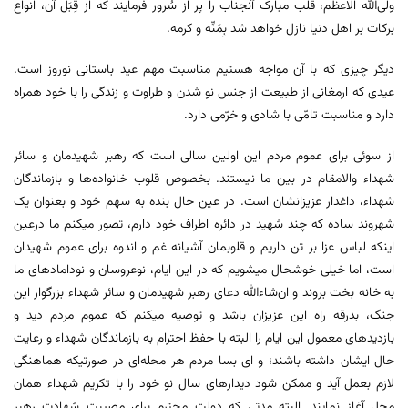
ولی‌الله الاعظم، قلب مبارک آنجناب را پر از سُرور فرمایند که از قِبَل آن، انواع
برکات بر اهل دنیا نازل خواهد شد بِمَنِّه و کرمه.
دیگر چیزی که با آن مواجه هستیم مناسبت مهم عید باستانی نوروز است.
عیدی که ارمغانی از طبیعت از جنس نو شدن و طراوت و زندگی را با خود همراه
دارد و مناسبت تامّی با شادی و خرّمی دارد.
از سوئی برای عموم مردم این اولین سالی است که رهبر شهیدمان و سائر
شهداء والامقام در بین ما نیستند. بخصوص قلوب خانواده‌ها و بازماندگان
شهداء، داغدار عزیزانشان است. در عین حال بنده به سهم خود و بعنوان یک
شهروند ساده که چند شهید در دائره‌ اطراف خود دارم، تصور میکنم ما درعین
اینکه لباس عزا بر تن داریم و قلوبمان آشیانه غم و اندوه برای عموم شهیدان
است، اما خیلی خوشحال میشویم که در این ایام، نوعروسان و نودامادهای ما
به خانه بخت بروند و ان‌شاء‌الله دعای رهبر شهیدمان و سائر شهداء بزرگوار این
جنگ، بدرقه راه این عزیزان باشد و توصیه میکنم که عموم مردم دید و
بازدیدهای معمول این ایام را البته با حفظ احترام به بازماندگان شهداء و رعایت
حال ایشان داشته باشند؛ و ای بسا مردم هر محله‌ای در صورتیکه هماهنگی
لازم بعمل آید و ممکن شود دیدارهای سال نو خود را با تکریم شهداء همان
محل آغاز نمایند. البته مدتی که دولت محترم برای مصیبت شهادت رهبر