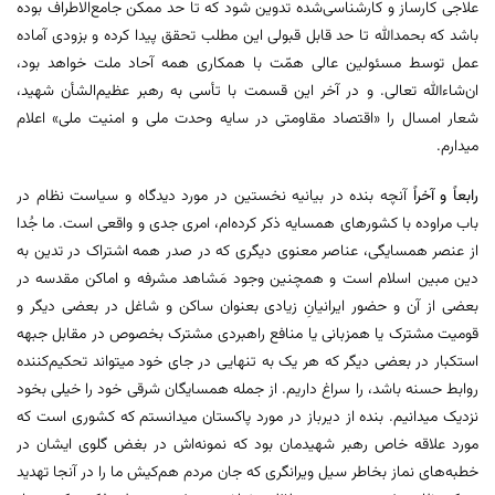
علاجی کارساز و کارشناسی‌شده تدوین شود که تا حد ممکن جامع‌الاطراف بوده
باشد که بحمدالله تا حد قابل قبولی این مطلب تحقق پیدا کرده و بزودی آماده
عمل توسط مسئولین عالی همّت با همکاری همه آحاد ملت خواهد بود،
ان‌شاء‌الله تعالی. و در آخر این قسمت با تأسی به رهبر عظیم‌الشأن شهید،
شعار امسال را «اقتصاد مقاومتی در سایه وحدت ملی و امنیت ملی» اعلام
میدارم.
رابعاً و آخراً
آنچه بنده در بیانیه نخستین در مورد دیدگاه و سیاست نظام در
باب مراوده با کشورهای همسایه ذکر کرده‌ام، امری جدی و واقعی است. ما جُدا
از عنصر همسایگی، عناصر معنوی دیگری که در صدر همه اشتراک در تدین به
دین مبین اسلام است و همچنین وجود مَشاهد مشرفه و اماکن مقدسه در
بعضی از آن و حضور ایرانیانِ زیادی بعنوان ساکن و شاغل در بعضی دیگر و
قومیت مشترک یا همزبانی یا منافع راهبردی مشترک بخصوص در مقابل جبهه
استکبار در بعضی دیگر که هر یک به تنهایی در جای خود میتواند تحکیم‌کننده
روابط حسنه باشد، را سراغ داریم. از جمله همسایگان شرقی خود را خیلی بخود
نزدیک میدانیم. بنده از دیرباز در مورد پاکستان میدانستم که کشوری است که
مورد علاقه خاص رهبر شهیدمان بود که نمونه‌اش در بغض گلوی ایشان در
خطبه‌های نماز بخاطر سیل ویرانگری که جان مردم هم‌کیش ما را در آنجا تهدید