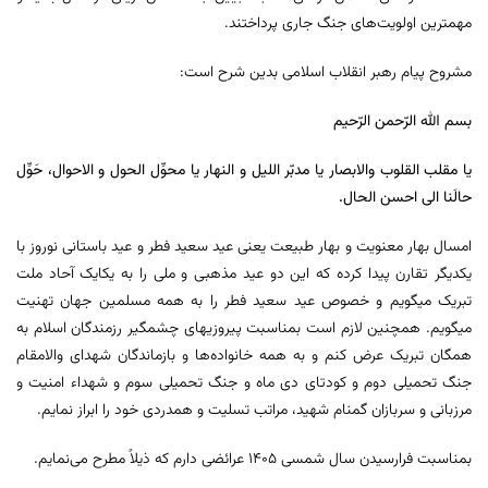
مهمترین اولویت‌های جنگ جاری پرداختند.
مشروح پیام رهبر انقلاب اسلامی بدین شرح است:
بسم الله الرّحمن الرّحیم
یا مقلب القلوب والابصار یا مدبّر اللیل و النهار یا محوِّل الحول و الاحوال، حَوِّل
حالَنا الی احسن الحال.
امسال بهار معنویت و بهار طبیعت یعنی عید سعید فطر و عید باستانی نوروز با
یکدیگر تقارن پیدا کرده که این دو عید مذهبی و ملی را به یکایک آحاد ملت
تبریک میگویم و خصوص عید سعید فطر را به همه مسلمین جهان تهنیت
میگویم. همچنین لازم است بمناسبت پیروزیهای چشمگیر رزمندگان اسلام به
همگان تبریک عرض کنم و به همه خانواده‌ها و بازماندگان شهدای والامقام
جنگ تحمیلی دوم و کودتای دی‌ ماه و جنگ تحمیلی سوم و شهداء امنیت و
مرزبانی و سربازان گمنام شهید، مراتب تسلیت و همدردی خود را ابراز نمایم.
بمناسبت فرارسیدن سال شمسی ۱۴۰۵ عرائضی دارم که ذیلاً مطرح می‌نمایم.