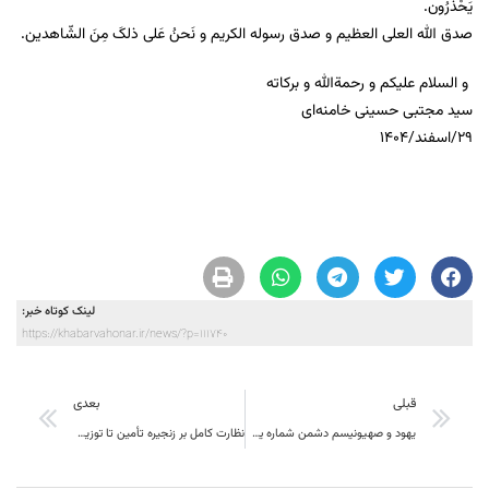
یَحْذَرُون.
صدق‌ الله العلی العظیم و صدق رسوله الکریم و نَحنُ عَلی ذلکَ مِنَ الشّاهدین.
و السلام علیکم و رحمةالله و برکاته
سید مجتبی حسینی خامنه‌ای
۲۹/اسفند/۱۴۰۴
لینک کوتاه خبر:
https://khabarvahonar.ir/news/?p=111740
قبلی
بعدی
یهود و صهیونیسم دشمن شماره یک بشریت هستند
نظارت کامل بر زنجیره تأمین تا توزیع میوه شب عید در خراسان جنوبی/ آغاز طرح از دورترین نقاط برای تحقق عدالت توزیعی