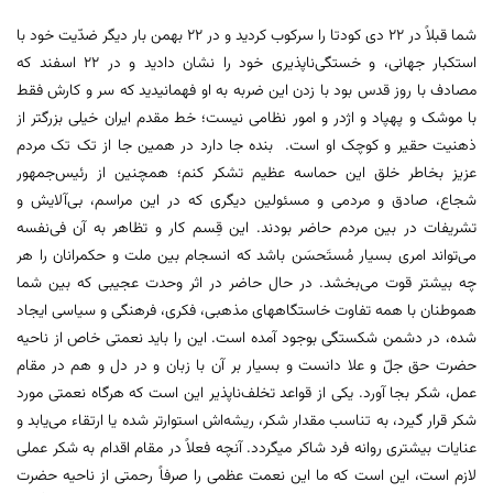
شما قبلاً در ۲۲ دی کودتا را سرکوب کردید و در ۲۲ بهمن بار دیگر ضدّیت خود با
استکبار جهانی، و خستگی‌ناپذیری خود را نشان دادید و در ۲۲ اسفند که
مصادف با روز قدس بود با زدن این ضربه به او فهمانیدید که سر و کارش فقط
با موشک و پهپاد و اژدر و امور نظامی نیست؛ خط مقدم ایران خیلی بزرگتر از
ذهنیت حقیر و کوچک او است. بنده جا دارد در همین جا از تک تک مردم
عزیز بخاطر خلق این حماسه عظیم تشکر کنم؛ همچنین از رئیس‌جمهور
شجاع، صادق و مردمی و مسئولین دیگری که در این مراسم، بی‌آلایش و
تشریفات در بین مردم حاضر بودند. این قِسم کار و تظاهر به آن فی‌نفسه
می‌تواند امری بسیار مُستَحسَن باشد که انسجام بین ملت و حکمرانان را هر
چه بیشتر قوت می‌بخشد. در حال حاضر در اثر وحدت عجیبی که بین شما
هموطنان با همه تفاوت خاستگاههای مذهبی، فکری، فرهنگی و سیاسی ایجاد
شده، در دشمن شکستگی بوجود آمده است. این را باید نعمتی خاص از ناحیه
حضرت حق جلّ‌ و علا دانست و بسیار بر آن با زبان و در دل و هم در مقام
عمل، شکر بجا آورد. یکی از قواعد تخلف‌ناپذیر این است که هرگاه نعمتی مورد
شکر قرار گیرد، به تناسب مقدار شکر، ریشه‌اش استوارتر شده یا ارتقاء می‌یابد و
عنایات بیشتری روانه فرد شاکر میگردد. آنچه فعلاً در مقام اقدام به شکر عملی
لازم است، این است که ما این نعمت عظمی را صرفاً رحمتی از ناحیه حضرت