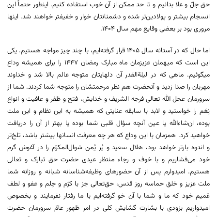
حق جلّ و علا بدانیم و تا حد ممکن از آن خوب استفاده کنیم. اینطور حتماً این
انسجام بیشتر و پولادین‌تر شده و دشمنانتان خوار و خفیفتر خواهند شد. اینها
مروری بود بر بعضی وقایع مهم سال ۱۴۰۴.
اما حال که در آستانه سال ۱۴۰۵ قرار گرفته‌ایم، با چند چیز مواجه هستیم. یکی
این است که میهمان عزیزمان ماه مبارک رمضان ۱۴۴۷ را برای همیشه وداع
میگوئیم. ماهی که در لیلة‌القدر آن دلهایتان متوجه عالم بالا شد و خداوند
مهربان را صدا زدید و آنحضرت هم نظر مرحمتشان را متوجه شما کردند. شما از
سرورمان عجل‌ الله تعالی ‌فرجه‌ الشریف و خدایش، فتح و ظفر و عافیت و انواع
نِعَم را خواستید و لابد با سابقه عنایتی که همیشه به این نظام و این ملت
بوده، ان‌شاء‌الله یا عین آنچه سؤال قلبی شما بوده یا بهتر از آن را دریافت
خواهید کرد. همزمان با این وداع که هر چه معرفت انسانها بیشتر باشد، تلخ‌تر
و اندوه‌ بارتر خواهد بود، هلال سعید و پُر یُمن شوال‌المکرّم را در آغوش گرم
خود می‌فشاریم و با خوف و رجاء منتظر عیدی حضرت حق تبارک و تعالی
هستیم. امیدوارم پس از آن حضورهای وظیفه‌شناسانه شبانه و روزانه شما
ملت عزیز و خلق حماسه روز قدس، حق‌تعالی جز با کرَم و حِلم و عفو و لطف
عَمیم خود که ما و شما با آن خو گرفته‌ایم با ما رفتار نفرمایند و بخصوص
امیدواریم بزودی با بشارت گشایش کلی در امر ظهور عامّ سرورمان حضرت