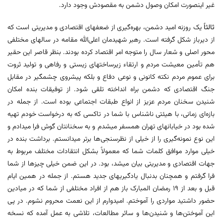
غیر اینصورت امکان وصول دشمن به مقصودش وجود دارد.
ثالثاً
یک روزنه امید دشمن، بهره‌گیری از ضعفهای اقتصادی و مدیریتی است که
از دیرباز شکل گرفته است. رهبر شهیدمان اعلی‌الله مقامه در سالهای مختلفی
محور اصلی و شعار سال را متوجه امر اقتصاد کرده بودند. بنظر قاصر این حقیر
هم تأمین معیشت مردم و ارتقاء زیرساختهای زیستی و رفاهی و تولید ثروت
برای عموم مردم نکته کانونی و نوعی دفاع و بلکه پیشروی چشمگیر در مقابل
جنگ اقتصادی که دشمن براه انداخته تلقی شود. از توفیقات بنده امکان
شنیدن سخنان مردم عزیز از انواع طبقات اجتماعی بوده است. از جمله در
بازه‌ای زمانی، با هیئتی ناشناس با شما در تاکسی که به درخواست خودم تهیه
شده بود در خیابانهای تهران همسفر میشدم و به سخنانتان گوش فرا میدادم و
این نوع نمونه‌گیری را از خیلی از نظرسنجی‌ها برتر میدانستم. برداشت بنده در
خیلی موارد موافق کلمات شما که معمولاً بشکل انتقادات مختلف مربوط به
جهات اقتصادی و مدیریتی بیان میشد، بود. در این ضمن خیلی چیزها از شما
فرا گرفتم و همچنان بدنبال یادگیریهای جدید هستم. از جمله در همین ایام
قبل و بعد از ۱۹ رمضان المبارک باز هم از افراد مختلفی از شما که در میادین
حضور داشتید مواردی را آموختم. امیدوارم از این نعمت محروم نشوم. در پی
این آموختن‌ها و شنیدن‌ها و سائر مطالعات، تلاشی به عمل آمده که نسخه