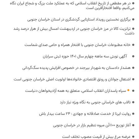
در هر مقطعی از تاریخ انقلاب اسلامی که به عملکرد ملت بزرگ و شجاع ایران نگاه
می‌کنیم، واقعا افتخارآفرین است
برگزاری نخستین رویداد استارتاپی گردشگری در استان خراسان جنوبی
ترانزیت کالا در مرز خراسان جنوبی در اردیبهشت امسال بیش از هزار درصد رشد
داشت
خانه مطبوعات خراسان جنوبی با افتخار همراه و حامی صدای شماست
آگهی نوبتی سه ماهه چهارم سال 1401 حوزه ثبتی سرایان
هشدار دادستان به شهردار بیرجند در خصوص افزایش پدیده سگ‌گردانی
اشتغال جوانان و رونق اقتصادی خانواده‌ها اولویت اصلی خراسان جنوبی است
سپاه پاسداران انقلاب اسلامی، متعلق به همه آزادیخواهان دنیاست
تالاب های خراسانی جنوبی به نگاه ویژه نیاز دارد
روایت ایرنا از خدمت صادقانه و جهادی : 24 ساعت بیدار باش
آغاز توزیع ۱۱۰۰تُن میوه تنظیم بازار در خراسان جنوبی
عرضه مرغ بیش از قیمت مصوب تخلف است