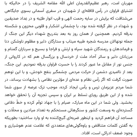
مهربان امت، رهبر عظیم‌القدرمان اعلی الله مقامه ‌الشریف را در حالیکه با
اشتیاق فراوان در رأس قافله‌ای از شهیدان در سفری آسمانی بسوی جایگاهی
می‌شتافت که برایش در سایه رحمت الهی و قرب انوار طیّبه و در عِداد‌ صدیقین
و شهداء در نظر گرفته شده بود، با چشمانی اشکبار و قلوبی محزون و شکسته
بدرقه کردیم. همچنین از همان روز به بعد بتدریج شهداء دیگر این جنگ از
جمله نونهالان مدرسه شجره طیبه میناب و ستارگان دلیر و مظلوم ناوشکن دنا
و فرماندهان و رزمندگان شهید سپاه و ارتش و فراجا و بسیج و سربازان گمنام و
مرزبانان دلیر و سائر آحاد ملت از خردسال و بزرگسال هم که در کاروانی از
جنس نور از مقابل ما عبور کردند را با حسرت فراوان بدرقه نمودیم. این جنگ،
بعد از ناامیدی دشمن از حرکت مردمی چشمگیر بنفع خودش، و با این توهم
صورت گرفت که اگر رأس نظام و عده‌ای از مؤثرین نظامی را بشهادت برساند، در
شما مردم عزیزمان ترس و یأس ایجاد کرده، موجب ترک عرصه از سوی شما
شده و از این طریق رویای تسلط بر ایران و سپس تجزیه آن را تحقق خواهد
بخشید. ولی شما در این ماه مبارک، صیام را با جهاد توأم کرده و خطّ دفاعی
گسترده‌ای به وسعت کشور و سنگرهائی مستحکم به تعداد میادین و محلّات و
مساجد آن فراهم کردید و اینطور ضربه‌ای گیج‌کننده به او وارد ساختید؛ بطوریکه
به گفتن کلمات متناقض و یاوه‌گوئی‌های متعددی که علامت عدم هوشیاری و
وجود ضعف ادراکی است، افتاد.