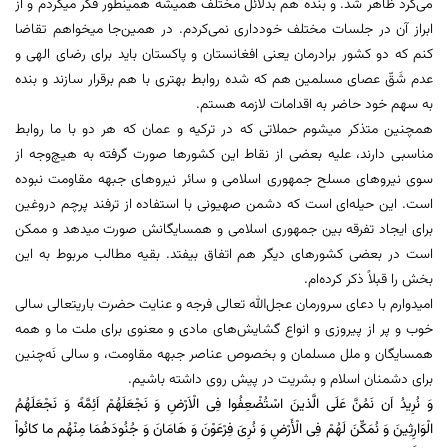
می‌کرد ظاهر شد. و بنده هم بدلائل مختلف همیشه همینطور فکر میکردم و از
ابراز آن در جلسات مختلف خودداری نمی‌کردم. در همین‌جا میخواهم تقاضا
کنم که دو کشور برادرمان یعنی افغانستان و پاکستان باید برای رضای الهی و
عدم شَقّ عصای مسلمین هم که شده روابط بهتری با هم برقرار سازند و بنده
به سهم خود حاضر به اقدامات لازمه هستم.
همچنین متذکر میشوم حملاتی که در ترکیه و عمان که هر دو با ما روابط
مناسبی دارند، علیه بعضی از نقاط این کشورها صورت گرفته به هیچ‌وجه از
سوی نیروهای مسلح جمهوری اسلامی و سائر نیروهای جبهه مقاومت نبوده
است. این حیله‌ای است که دشمن صهیونی با استفاده از ترفند پرچم دروغین
برای ایجاد تفرقه بین جمهوری اسلامی و همسایگانش صورت میدهد و ممکن
است در بعضی کشورهای دیگر هم اتفاق بیفتد. بقیه مطالب مربوط به این
بخش را قبلاً ذکر کرده‌ام.
امیدوارم با دعای سرورمان عجل‌الله تعالی فرجه و عنایت حضرت باریتعالی سالی
خوب و پر از پیروزی و انواع گشایش‌های مادی و معنوی برای ملت ما و همه
همسایگان و ملل مسلمان و بخصوص عناصر جبهه مقاومت، و سالی نَه‌چنین
برای دشمنان اسلام و بشریت در پیش روی داشته باشیم.
وَ نُرِیدُ اَن نَمُنَّ عَلَی الَّذینَ اسْتُضْعِفُوا فِی الْاَرْضِ وَ نَجْعَلَهُمْ اَئِمَّهً وَ نَجْعَلَهُمُ
الْوَارِثِینَ وَ نُمَکِّنَ لَهُمْ فِی الْأَرْضِ
وَ نُرِیَ فِرْعَوْنَ وَ هَامَانَ وَ جُنُودَهُمَا مِنْهُم ما کانُواْ