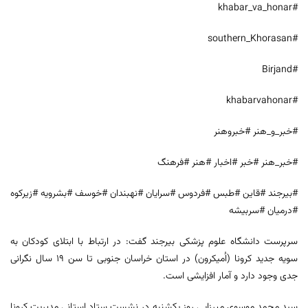
#khabar_va_honar
#southern_Khorasan
#Birjand
#khabarvahonar
#خبر_و_هنر #خبروهنر
#خبر_هنر #خبر #اخبار #هنر #فرهنگ
#بیرجند #قاین #طبس #فردوس #سرایان #نهبندان #خوسف #بشرویه #زیرکوه
#درمیان #سربیشه
سرپرست دانشگاه علوم پزشکی بیرجند گفت: در ارتباط با ابتلای کودکان به
سویه جدید کرونا (اُمیکرون) در استان خراسان جنوبی تا سن ۱۹ سال نگرانی
جدی وجود دارد و آمار افزایشی است.
سید محمد موسوی میرزایی روز یکشنبه در نشست ستاد استانی مدیریت کرونا