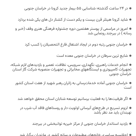
در 24 ساعت گذشته؛ شناسایی 55 بیمار جدید کرونا در خراسان جنوبی
شاید کرونا هیتلر قرن بیست و یکم دست از کشتار دل های یکی شده بردارد
امروز در مراسمی از پوستر هفتمین دوره جشنواره فرهنگی هنری وقف (خبر و
رسانه ) در بیرجند رونمایی شد
خراسان جنوبی رتبه دوم در ایجاد اشتغال فارغ التحصیلان را کسب کرد
شایع ترین سرطان در خراسان جنوبی معده است
انجام خدمات راهبری، نگهداری، سرویس، نظافت، تعمیر و بازدیدهای لازم شبکه،
تجهیزات کامپیوتری و ایستگاههای مخابراتی و تجهیزات منصوبه شركت گاز استان
خراسان جنوبی
خراسان جنوبی آماده خدمات‌رسانی به زائران رهبر شهید از هفت استان کشور
است
اگر ظرفیت‌ها را به فعلیت برسانیم توسعه شتابان استان محقق خواهد شد
لزوم تسریع در طرح‌های آبرسانی اولویت دار و روستاهای فاقد آب شرب در
نهبندان باید مد نظر باشد
بازدید استاندار خراسان جنوبی از مرکز خیریه توانبخشی در بیرجند
اجلاسیه سراسری خانه‌های مطبوعات و رسانه کشور در مازندران برگزار شد