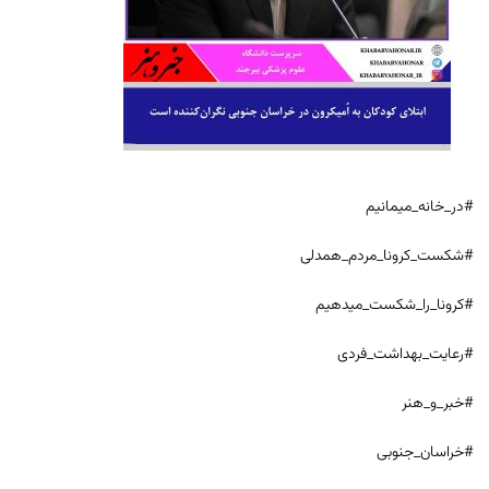
#در_خانه_میمانیم
#شکست_کرونا_مردم_همدلی
#کرونا_را_شکست_میدهیم
#رعایت_بهداشت_فردی
#خبر_و_هنر
#خراسان_جنوبی