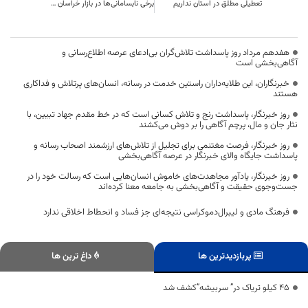
تعطیلی مطلق در استان نداریم
برخی نابسامانی‌ها در بازار خراسان جنوبی مربوط به استان است
هفدهم مرداد روز پاسداشت تلاش‌گران بی‌ادعای عرصه اطلاع‌رسانی و
آگاهی‌بخشی است
خبرنگاران، این طلایه‌داران راستین خدمت در رسانه، انسان‌های پرتلاش و فداکاری
هستند
روز خبرنگار، پاسداشت رنج و تلاش کسانی است که در خط مقدم جهاد تبیین، با
نثار جان و مال، پرچم آگاهی را بر دوش می‌کشند
روز خبرنگار، فرصت مغتنمی برای تجلیل از تلاش‌های ارزشمند اصحاب رسانه و
پاسداشت جایگاه والای خبرنگار در عرصه آگاهی‌بخشی
روز خبرنگار، یادآور مجاهدت‌های خاموش انسان‌هایی است که رسالت خود را در
جست‌وجوی حقیقت و آگاهی‌بخشی به جامعه معنا کرده‌اند
فرهنگ مادی و لیبرال‌دموکراسی نتیجه‌ای جز فساد و انحطاط اخلاقی ندارد
پربازدیدترین ها
داغ ترین ها
45 کيلو تریاک در” سربیشه”کشف شد