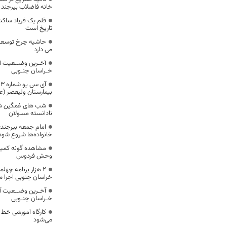
خانه فاضلاب بیرجند
قلم یک فریاد ساکت
تاریخ است
حاشیه چرخ توسعه 
می دارد
آخـرین وضــعیت آ
خـراسان جنـوبی
آ
بیمارستان ولیعصر (عج
شب های غمگین شهر
نادانسته مسولان
امام جمعه بیرجند:
خانواده‌ها شروع شود
مشاهده گونه کمیاب
وحش فردوس
۲ هزار برنامه چه
خراسان جنوبی اجرا م
آخـرین وضــعیت آ
خـراسان جنـوبی
کارگاه آموزشی خط ن
می‌شود