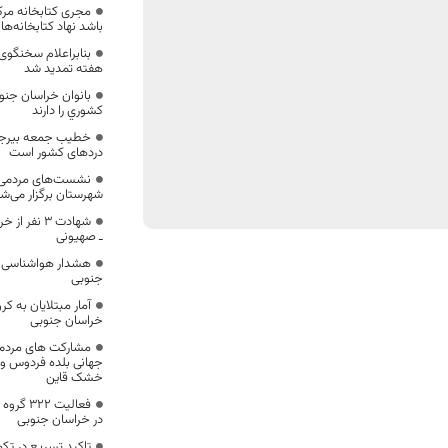
مجری کتابخانه مرک
باشد نهاد کتابخانه‌ه
بنابراعلام سخنگوی
هفته تمدید شد
بانوان خراسان جنو
کشوري را دارند
خطیب جمعه بیرجند
دردهای کشور است
نشست‌های مردمی م
شهرستان برگزار می‌ش
شهادت 3 نف
ـ صهیونی
هشدار هواشناسی در
جنوبی
آمار مبتلایان به ک
خراسان جنوبی
مشارکت های مردمی
جهانی بلده فردوس و 
خشک قاین
فعالیت ۲
در خراسان جنوبی
تاکید تسریع در تکمی