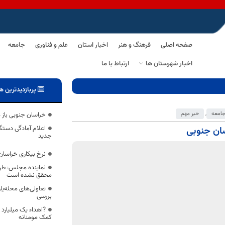
صفحه اصلی
فرهنگ و هنر
اخبار استان
علم و فناوری
جامعه
اخبار شهرستان ها
ارتباط با ما
پربازدیدترین ه
امعه
,
خبر مهم
خراسان جنوبی باز
اعلام آمادگی دستگ
سان جنوبی
جدید
نرخ بیکاری خراسان جنوبی ۴.۱ د
نماینده مجلس: طرح
محقق نشده است
تعاونی‌های محله‌یا
بررسی
کمک مومنانه