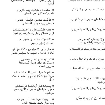
زائران اربعین، الگوی همدلی و اخلاص
است
 و یک سند رسمى و گزارشگر
استفاده از ظرفیت پیمانکاران و
تأمین‌کنندگان بومی استان
خراسان جنوبی از چرخش باز
ظرفیت معدنی خراسان جنوبی
فرصتی برای جهش اقتصادی
ماری ڪرونا و واڪسیناسـیون
همه ظرفیت‌ها برای خدمت‌رسانی
ایمن به زائران پایان صفر بسیج شود
ی سی یو شماره ۳ ویژه بیماران کرونایی در
53 موکب خراسان جنوبی در
) بیرجند راه‌اندازی شد
خدمت زائران اربعین
 بیرجند در سکوت دانسته یا
جابه‌جایی 2 میلیون و 404 هزار تن
کالا از خراسان جنوبی به سراسر کشور
 پرورش کودک و نوجوان باید از
تشدید نظارت‌ها و همکاری
دستگاه‌ها برای کنترل قیمت‌ها
ضروری است
 روباه شنی در پناهگاه حیات
رفع 40 هزار نشتی گاز و کشف 76
مورد سرقت گاز در چهار ماهه نخست
لمین سالگرد دفاع مقدس در
سال
ی‌شود
پسماندهای آزمایشگاهی پزشکی
ماری ڪرونا و واڪسیناسـیون
قانونی خراسان جنوبی مکانیزه دفع
می‌شود
ستعلیق در بیرجند برگزار
مدیریت هوشمندانه منابع آب،
پیش‌نیاز تحقق توسعه پایدار