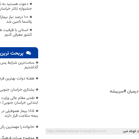
دعوت هستید به تم
جشنواره تئاتر خراسان
۱۰۰ درصد نیاز بی
پلاسما تامین شد
استانی با ظرفیت هس
کشور معرفی کنیم
پربحث ترین 
سخت‌ترین شرایط پس از 
گذاشتیم
هفته دولت بهترین فرص
یشتازی خراسان جنوبی د
درمیان #سربیشه
تقدیر مقام عالی وزارت
ابتدایی خراسان جنوبی/ ۴۶۰۰ دانش‌آموز زیر چتر «طرح حامی»
۱۸۵ بیمار هموفیلی
بیمه سلامت قرار دارند
خانواده را مهمترین رک
 کوتاه خبر:
https://khabarvahonar.ir/news/?p=66876
موضوع میراث فرهنگی،