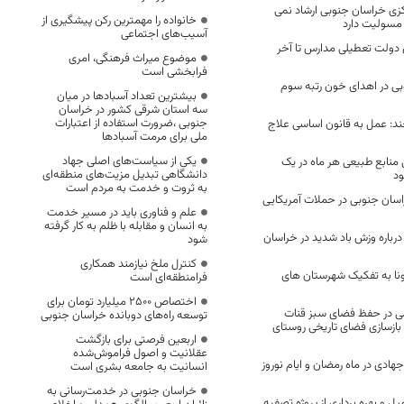
زی خراسان جنوبی ارشاد نمی
خانواده را مهمترین رکن پیشگیری از
ا مسولیت دارد
آسیب‌های اجتماعی
 دولت تعطیلی مدارس تا آخر
موضوع میراث فرهنگی، امری
فرابخشی است
بی در اهدای خون رتبه سوم
بیشترین تعداد آسبادها در میان
سه استان شرقی کشور در خراسان
جنوبی ،ضرورت استفاده از اعتبارات
: عمل به قانون اساسی علاج
ملی برای مرمت آسبادها
یکی از سیاست‌های اصلی جهاد
نابع طبیعی هر ماه در یک
دانشگاهی تبدیل مزیت‌های منطقه‌ای
ود
به ثروت و خدمت به مردم است
ر از خراسان جنوبی در حملات آمریکایی
علم و فناوری باید در مسیر خدمت
به انسان و مقابله با ظلم به کار گرفته
باره وزش باد شدید در خراسان
شود
کنترل ملخ نیازمند همکاری
رونا به تفکیک شهرستان های
فرامنطقه‌ای است
اختصاص 2500 میلیارد تومان برای
 در حفظ فضای سبز قنات
توسعه راه‌های دوبانده خراسان جنوبی
بازسازی فضای تاریخی روستای
اربعین فرصتی برای بازگشت
عقلانیت و اصول فراموش‌شده
۳۲ گروه جهادی در ماه رمضان و ایام نوروز
انسانیت به جامعه بشری است
خراسان جنوبی در خدمت‌رسانی به
ل و بهره برداری از پروژه تصفیه