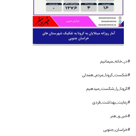
#در_خانه_میمانیم
#شکست_کرونا_مردم_همدلی
#کرونا_را_شکست_میدهیم
#رعایت_بهداشت_فردی
#خبر_و_هنر
#خراسان_جنوبی