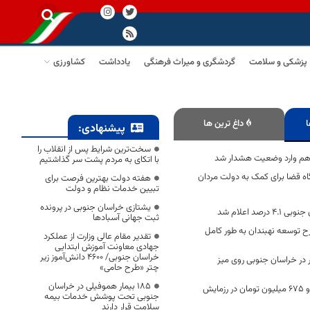
پزشکی و سلامت
گردشگری و میراث فرهنگی
یادداشت
کشاورزی
ا
داغ ترین ها
پیشنهادی:
سخت‌ترین شرایط پس از انقلاب را
 هم وارد وضعیت هشدار شد
با اتکای به مردم پشت سر گذاشتیم
اه قضا برای کمک به دولت مردان
هفته دولت بهترین فرصت برای
تبیین خدمات نظام و دولت
یشتازی خراسان جنوبی در پرونده
رصد اعلام شد
ثبت جهانی آسبادها
 توسعه نهبندان به طور کامل
تقدیر مقام عالی وزارت از عملکرد
جهادی معاونت آموزش ابتدایی
خراسان جنوبی/ ۴۶۰۰ دانش‌آموز زیر
ر در خراسان جنوبی روی میز
چتر «طرح حامی»
۱۸۵ بیمار هموفیلی در خراسان
?اهداء یک میلیارد و ۶۷۵ میلیون تومان در رزمایش
جنوبی تحت پوشش خدمات بیمه
سلامت قرار دارند