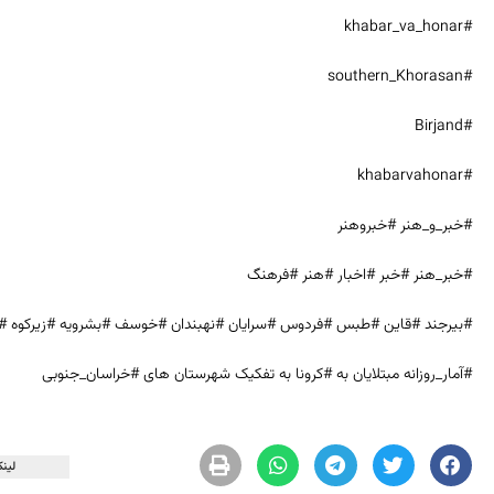
#khabar_va_honar
#southern_Khorasan
#Birjand
#khabarvahonar
#خبر_و_هنر #خبروهنر
#خبر_هنر #خبر #اخبار #هنر #فرهنگ
#بیرجند #قاین #طبس #فردوس #سرایان #نهبندان #خوسف #بشرویه #زیرکوه #
#آمار_روزانه مبتلایان به #کرونا به تفکیک شهرستان های #خراسان_جنوبی
لینک