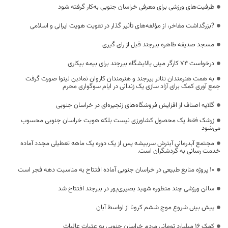
ظرفیت‌های ورزشی برای معرفی خراسان جنوبی به‌کار گرفته شود
?بزرگداشت مفاخر، از مؤلفه‌های تأثیر گذار در تقویت هویت ایرانی و اسلامی
مسجد صدیقه طاهره بیرجند قبل از رای گیری
درخواست ۷۴ کارگر مینی پالایشگاه بیرجند برای بیمه بیکاری
به همت هنرمندان تئاتر بیرجند و هنرمندان کاروان نمادین نینوا صورت گرفت
جمع آوری کمک برای آزاد سازی یک زندانی در ایام سوگواری محرم
گلایه اصناف از افزایش فروشگاه‌های زنجیره‌ای در خراسان جنوبی
زرشک فقط یک محصول کشاورزی نیست بلکه هویت خراسان جنوبی محسوب
می‌شود
مجتمع آبدرمانی آبترش سربیشه پس از یک دوره یک ماهه تعطیلی مجدد آماده
خدمت رسانی به گردشگران است.
۱۰ پروژه منابع طبیعی در خراسان جنوبی آماده افتتاح به مناسبت دهه فجر است
سالن ورزشی چند منظوره شهید بصیری‌پور در بیرجند افتتاح شد
پیش بینی شروع موج ششم کرونا از اواسط آبان
کمک ۱۶ میلیارد تومانی مردم خراسان جنوبی به عتبات عالیات