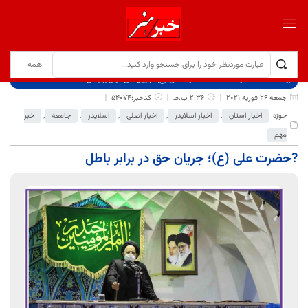
برگ نخست
نوشته‌ها
?حضرت علی (ع)؛ جریان حق در برابر باطل
جمعه 26 فوریه 2021
2:36 ب.ظ
کدخبر:54074
حوزه:
اخبار استان
,
اخبار اسلایدر
,
اخبار اصلی
,
اسلایدر
,
جامعه
,
خبر
مهم
?حضرت علی (ع)؛ جریان حق در برابر باطل