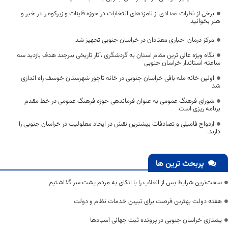
برخی از نظرات تعدادی از نامزدهای انتخابات در حوزه قاینات و زیرکوه را در خبر و
هنر بخوانید
مرکز درمان اجباری معتادان در خراسان جنوبی تجهیز شد
نگاه ویژه عالی ترین مقام استان به گردشگری ،آثار تاریخی بیرجند هدف بازدید سه
ساعته استاندار خراسان جنوبی
اولین خانه مله بافی خراسان جنوبی در خانه تاجور شهرستان خوسف راه اندازی
شد
شورای فرهنگ عمومی به عنوان فرماندهی حوزه فرهنگ عمومی در خط مقدم
برنامه ریزی است
ازدواج فامیلی و تصادفات بیشترین نقش در ایجاد معلولیت در خراسان جنوبی را
دارند.
پربحث ترین ها
سخت‌ترین شرایط پس از انقلاب را با اتکای به مردم پشت سر گذاشتیم
هفته دولت بهترین فرصت برای تبیین خدمات نظام و دولت
یشتازی خراسان جنوبی در پرونده ثبت جهانی آسبادها