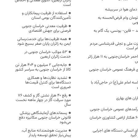
زائران اربعین، الگوی همدلی و اخلاص
است
استفاده از ظرفیت پیمانکاران و
میلیارد تومان وام قرض‌الحسنه به
تأمین‌کنندگان بومی استان
وبی
ظرفیت معدنی خراسان جنوبی
ند – قاین- یونسی، یک گام به
فرصتی برای جهش اقتصادی
همه ظرفیت‌ها برای خدمت‌رسانی
زت ملی و تجلی قدرشناسی مردم
ایمن به زائران پایان صفر بسیج شود
ام است
53 موکب خراسان جنوبی در
خدمت‌رسانی هلال‌احمر خراسان‌جنوبی به ۱۱ هزار زائر
خدمت زائران اربعین
س
جابه‌جایی 2 میلیون و 404 هزار تن
ی فرهنگ عمومی خراسان جنوبی
کالا از خراسان جنوبی به سراسر کشور
تشدید نظارت‌ها و همکاری
ح مدرسه ۶ کلاسه امام علی(ع) در حاجی‌آباد با
دستگاه‌ها برای کنترل قیمت‌ها
ضروری است
رفع 40 هزار نشتی گاز و کشف 76
ران های بهاری
مورد سرقت گاز در چهار ماهه نخست
سال
پسماندهای آزمایشگاهی پزشکی
کشت نشایی در ۶۰۰ هکتار اراضی کشاورزی خراسان
قانونی خراسان جنوبی مکانیزه دفع
می‌شود
ای انسانی دستگاه های اجرایی
مدیریت هوشمندانه منابع آب،
گیرد
پیش‌نیاز تحقق توسعه پایدار