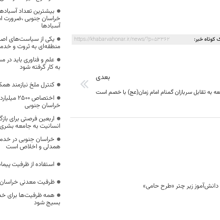
بیشترین تعداد آسبادها
خراسان جنوبی ،ضرورت است
آسبادها
یکی از سیاست‌های اصل
 کوتاه خبر:
https://khabarvahonar.ir/news/?p=53362
منطقه‌ای به ثروت و خد
علم و فناوری باید در م
به کار گرفته شود
بعدی
کنترل ملخ نیازمند همک
عه به تقابل سربازان گمنام امام زمان(عج) با خصم است
اختصاص 500
خراسان جنوبی
اربعین فرصتی برای با
انسانیت به جامعه بشری
خراسان جنوبی در خدمت‌
همدلی و اخلاص است
استفاده از ظرفیت پیمان
ظرفیت معدنی خراسان 
همه ظرفیت‌ها برای خدم
بسیج شود