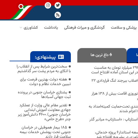
پزشکی و سلامت
گردشگری و میراث فرهنگی
یادداشت
کشاورزی
ا
داغ ترین ها
پیشنهادی:
سخت‌ترین شرایط پس از انقلاب را
۱۵۷ طرح با اعتبار ۲۹۲ میلیارد تومان به مناسبت
با اتکای به مردم پشت سر گذاشتیم
ر این استان آماده افتتاح است
هفته دولت بهترین فرصت برای
شبکه جمع آوری فاضلاب بیرجند لنگ قراردادی ۲۲
تبیین خدمات نظام و دولت
یشتازی خراسان جنوبی در پرونده
از ابتدای تعطیلات نوروزی اقامت بیش از ۱۳۸ هزار
ثبت جهانی آسبادها
تقدیر مقام عالی وزارت از عملکرد
یرجندی تحت‌حمایت کمیته‌امداد به
جهادی معاونت آموزش ابتدایی
 اعزام شدند
خراسان جنوبی/ ۴۶۰۰ دانش‌آموز زیر
چتر «طرح حامی»
ستارتاپ : «استارتاپ» میانبر گذر
۱۸۵ بیمار هموفیلی در خراسان
جنوبی تحت پوشش خدمات بیمه
با حضور معاون توسعه استاندار۶ پروژه خدماتی،
سلامت قرار دارند
ورزی در بشرویه افتتاح شد