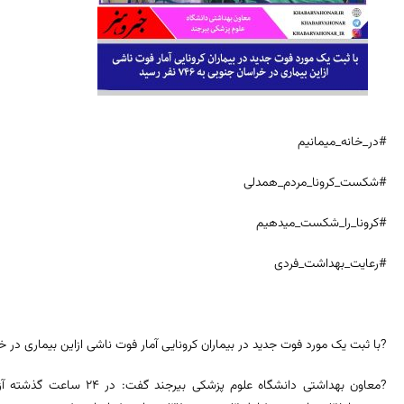
#در_خانه_میمانیم
#شکست_کرونا_مردم_همدلی
#کرونا_را_شکست_میدهیم
#رعایت_بهداشت_فردی
?با ثبت یک مورد فوت جدید در بیماران کرونایی آمار فوت ناشی ازاین بیماری در خراسان جنوبی
?معاون بهداشتی دانشگاه علو