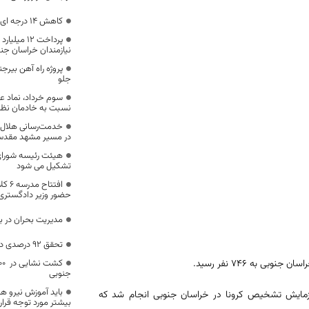
کاهش ۱۴ درجه ای دمای هوا در سربیشه
پرداخت ۱۲ 
نیازمندان خراسان جن
پروژه راه آهن بیرج
جلو
سوم خرداد، نماد ع
نسبت به خادمان نظ
در مسیر مشهد مقد
هیئت رئیسه شورا
تشکیل می شود
افتتا
حضور وزیر دادگستری
مدیریت بحران در با
تحقق 92 درصدی درآمدهای عمومی خراسان جنوبی
 به ۷۴۶ نفر رسید.
جنوبی
باید آموزش نیرو ه
م پزشکی بیرجند گفت: در ۲۴ ساعت گذشته آزمایش تشخیص کرونا در خراسان جنوبی انجام شد که
بیشتر مورد توجه قرار 