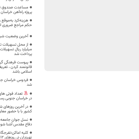
مساعدت صندوق توس
پروژه راه‌آهن خراسان
هزینه‌کرد به‌موق
حکم مراجع ضروری 
آخرین وضعیت شیوع
میلیارد ریال تسهیلات
پرداخت شد
پیوست فرهنگی گر
قانونمند کردن ، تعر
اسلامی باشد
فردوس خراسان جنو
شد
در خراسان جنوبی رسی
در آخرین روزهای ش
کشور با با حضور معا
نسل جوان جامعه ب
دفاع مقدس آشنا شوند 
کلیه اماکن؛تفرجگاهه
نهبندان در روزهای 12 و 13 فروردین ماه مسدود است