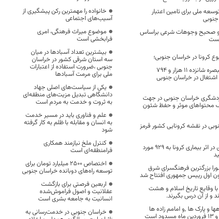
خانواده را مهمترین رکن پیشگیری از
عه ملی برای تامین اعتبار
آسیب‌های اجتماعی
 جنوبی
موضوع میراث فرهنگی، امری
ع و صحیح وجوهات شرعی براساس
فرابخشی است
است
بیشترین تعداد آسبادها در میان
 کرونا در خراسان جنوبی؛
سه استان شرقی کشور در خراسان
جنوبی ،ضرورت استفاده از اعتبارات
از محل تسهیلات تبصره شانزده ۱۱ هزار و ۷۹۴
ملی برای مرمت آسبادها
 اشتغال در خراسان جنوبی
یکی از سیاست‌های اصلی جهاد
دانشگاهی تبدیل مزیت‌های منطقه‌ای
دشگری خراسان جنوبی در جهت
به ثروت و خدمت به مردم است
یف محتواهای موثر و حفظ شئون
علم و فناوری باید در مسیر خدمت
به انسان و مقابله با ظلم به کار گرفته
بی در نقشه کرونایی کشور قرمز
شود
کنترل ملخ نیازمند همکاری
تعداد فوتی های در اثر بیماری کرونا به 929 مورد
فرامنطقه‌ای است
د
اختصاص 2500 میلیارد تومان برای
ورا بزرگترین فرهنگسرای شرق
توسعه راه‌های دوبانده خراسان جنوبی
ون اول رییس جمهوری افتتاح شد
اربعین فرصتی برای بازگشت
ا وقایع تاریخ اسلام و هشت
عقلانیت و اصول فراموش‌شده
و از آن درس بگیرند.
انسانیت به جامعه بشری است
ا و پارک ها ,و امامم زاده ها
خراسان جنوبی در خدمت‌رسانی به