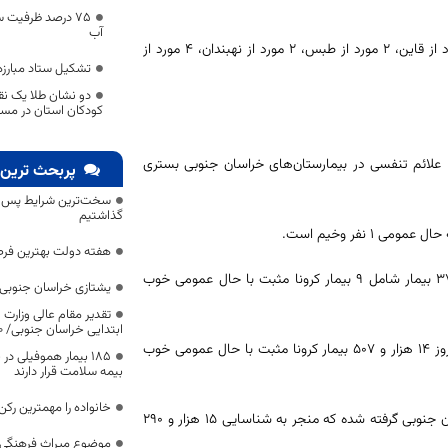
75 درصد ظرفیت 
آب
دکتر مهدی زاده افزود: از این تعداد ۱ مورد از بیرجند، ۳ مورد از فردوس، ۱۹ مورد از قاین، ۲ مورد از طبس، ۲ مورد از نهبندان، ۴ مورد از
تشکیل ستاد مبارزه
دو نشان طلا یک نق
کودکان استان در مساب
انشگاه علوم پزشکی بیرجند گفت: در حال حاضر ۱۲۰ بیمار با علائم تنفسی در بیمارستان‌های خراسان جنوبی بستری
پربحث ترین 
سخت‌ترین شرایط پس از 
گذاشتیم
هفته دولت بهترین فرص
وی گفت: در شبانه روز گذشته ۳۰ بیمار با علائم تنقسی ذدر بیمارستان‌های ۳۷ بیمار شامل ۹ بیمار کرونا مثبت با حال عمومی خوب
یشتازی خراسان جنوبی د
تقدیر مقام عالی وزارت
ابتدایی خراسان جنوبی/ ۴۶۰۰ دانش‌آموز زیر چتر «طرح حامی»
معاون بهداشتی دانشگاه علوم پزشکی بیرجند افزود: از ابتدای شیوع کرونا تا امروز ۱۴ هزار و ۵۰۷ بیمار کرونا مثبت با حال عمومی خوب
۱۸۵ بیمار هموفیلی
بیمه سلامت قرار دارند
خانواده را مهمترین رک
مهدی زاده گفت: تا روز گذشته ۳۸ هزار و ۴۱۰ آزمایش تشخیص کرونا در خراسان جنوبی گرفته شده که منجر به شناسایی ۱۵ هزار و ۲۹۰
موضوع میراث فرهنگی،