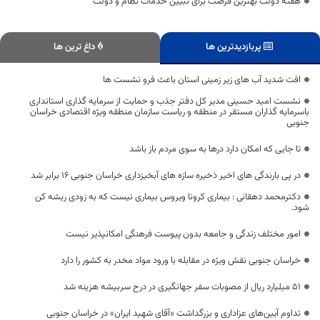
هفته دولت بهترین فرصت برای تبیین خدمات نظام و دولت
پربازدیدترین ها
داغ ترین ها
افت شدید آب های زیر زمینی استان باعث فرو نشست ها
نشست امید حسینی مدیر کل دفتر جذب و حمایت از سرمایه گذاری استانداری
باسرمایه گذاران مستقر در منطقه و ریاست سازمان منطقه ویژه اقتصادی خراسان
جنوبی
تا جایی که امکان دارد درها به سوی مردم باز باشد
در پی بارندگی های اخیر ذخیره سازه های آبخیزداری خراسان جنوبی 16 برابر شد
دکترمحمد دهقانی : بیماری کرونا ویروس بیماری نیست که به زودی ریشه کن
شود.
امور مختلف زندگی و جامعه بدون پیوست فرهنگی امکانپذیر نیست
خراسان جنوبی نقش ویژه در مقابله با ورود مواد مخدر به کشور را دارد
۵۱ میلیارد ریال از مصوبات سفر جهانگیری در درح سربیشه هزینه شد
تداوم آیین‌های عزاداری و بزرگداشت «آقای شهید ایران» در خراسان جنوبی