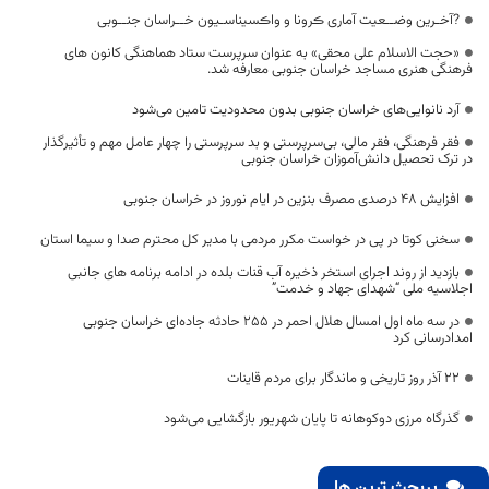
?آخـرین وضــعیت آماری ڪرونا و واڪسیناسـیون خــراسان جنــوبی
«حجت الاسلام علی محقی» به عنوان سرپرست ستاد هماهنگی کانون های
فرهنگی هنری مساجد خراسان جنوبی معارفه شد.
آرد نانوایی‌های خراسان جنوبی بدون محدودیت تامین می‌شود
فقر فرهنگی، فقر مالی، بی‌سرپرستی و بد سرپرستی را چهار عامل مهم و تأثیرگذار
در ترک تحصیل دانش‌آموزان خراسان جنوبی
افزایش 48 درصدی مصرف بنزین در ایام نوروز در خراسان جنوبی
سخنی کوتا در پی در خواست مکرر مردمی با مدیر کل محترم صدا و سیما استان
بازدید از روند اجرای استخر ذخیره آب قنات بلده در ادامه برنامه های جانبی
اجلاسیه ملی “شهدای جهاد و خدمت”
در سه ماه اول امسال هلال احمر در ۲۵۵ حادثه جاده‌ای خراسان جنوبی
امدادرسانی کرد
۲۲ آذر روز تاریخی و ماندگار برای مردم قاینات
گذرگاه مرزی دوکوهانه تا پایان شهریور بازگشایی می‌شود
پربحث ترین ها