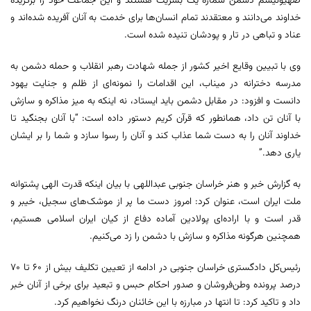
صهیونیسم دشمن شماره یک بشریت هستند و این جماعت خود را برگزیده
خداوند می‌دانند و معتقدند تمام انسان‌ها برای خدمت به آنان آفریده شده‌اند و
عناد و تباهی در تار و پودشان تنیده شده است.
وی با تبیین وقایع اخیر کشور از جمله شهادت رهبر انقلاب و حمله دشمن به
مدرسه دخترانه در میناب، این اقدامات را نمونه‌ای از ظلم و جنایت یهود
دانست و افزود: در مقابل دشمن باید ایستاد، نه اینکه به میز مذاکره و سازش
با آنان تن داد، همانطور که قرآن کریم دستور داده است: “با آنان بجنگید تا
خداوند آنان را به دست شما عذاب کند و آنان را رسوا سازد و شما را بر ایشان
یاری دهد.”
به گزارش خبر و هنر خراسان جنوبی عبداللهی با بیان اینکه قدرت الهی پشتوانه
ملت ایران است، عنوان کرد: امروز دست ما پر از موشک‌های سجیل، خیبر و
قدر است و با اراده‌ای پولادین آماده دفاع از کیان ایران اسلامی هستیم،
همچنین هرگونه مذاکره و سازش با دشمن را زد می‌کنیم.
رئیس‌کل دادگستری خراسان جنوبی در ادامه از تعیین تکلیف بیش از ۶۰ تا ۷۰
درصد پرونده وطن‌فروشان و صدور احکام حبس و تبعید برای برخی از آنان خبر
داد و تاکید کرد: تا انتها در مبارزه با این خائنان درنگ نخواهیم کرد.