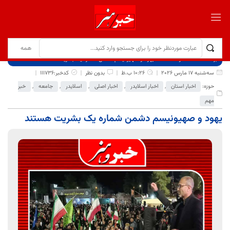
برگ نخست
نوشته‌ها
یهود و صهیونیسم دشمن شماره یک بشریت هستند
سه‌شنبه 17 مارس 2026
10:26 ب.ظ
بدون نظر
کدخبر:111736
حوزه:
اخبار استان
,
اخبار اسلایدر
,
اخبار اصلی
,
اسلایدر
,
جامعه
,
خبر
مهم
یهود و صهیونیسم دشمن شماره یک بشریت هستند