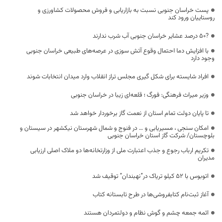
پست خراسان جنوبی نسبت به بازاریابی و فروش محصولات کشاورزی و
روستاییان ورود کند
?۵۰ درصد عشایر خراسان جنوبی آب شرب ندارند
با افزایش دما احتمال وقوع آتش سوزی در عرصه‌های طبیعی خراسان جنوبی
وجود دارد
افراد شایسته برای شکل گیری مجلس تراز انقلاب وارد میدان انتخابات شوند
وزیر میراث فرهنگی: فورگ ؛ قلعه‌ای زیبا در خراسان جنوبی
تا پایان دولت تمام استان از نعمت گاز برخوردار خواهد شد
امکان سنجی ، مسیریابی و … در فنوج و شمال شهرستان نیکشهر در سیستان و
بلوچستان/ شرکت گاز استان خراسان جنوبی
تکریم ارباب رجوع و جذب اعتبارت ملی از وزارتخانه‌ها دو ملاک اصلی ارزیابی
مدیران
اتوبوس با 52 کیلو تریاک در”نهبندان” توقیف شد
آغاز ثبت‌نام کتابفروشی‌ها در طرح تابستانه کتاب
ائمه جمعه چشم و گوش نظام و دولتمردان هستند