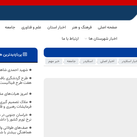
صفحه اصلی
فرهنگ و هنر
اخبار استان
علم و فناوری
جامعه
اخبار شهرستان ها
ارتباط با ما
پربازدیدترین ه
خبار اسلایدر
,
اخبار اصلی
,
اسلایدر
,
جامعه
,
خبر مهم
شهید احمدی شاهرخ
طرح گردشگری بافت
هفت طرح فینالیست جایزه ج
امروز هیات‌های مذ
فرمایشات رهبری و ق
خراسان جنوبی در ه
نرخ تورم کشور را دا
صف‌های طولانی وام 
هماهنگی بیشتر با ش