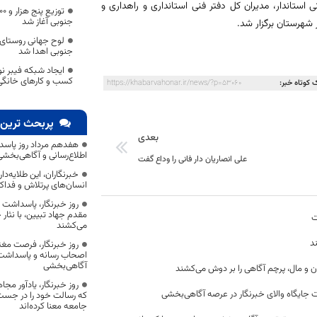
تاندار، مدیران کل دفتر فنی استانداری و راهداری و
جنوبی آغاز شد
شهرستان برگزار شد.
لوح جهانی روستای 
جنوبی اهدا شد
ایجاد شبکه فیبر نو
کسب و کارهای خانگی
 کوتاه خبر:
https://khabarvahonar.ir/news/?p=53060
پربحث ترین 
بعدی
هفدهم مرداد روز پاسد
اطلاع‌رسانی و آگاهی‌بخش
علی انصاریان دار فانی را وداع گفت
خبرنگاران، این طلایه‌د
انسان‌های پرتلاش و فداک
روز خبرنگار، پاسداشت
مقدم جهاد تبیین، با نثار
ت
می‌کشند
د
روز خبرنگار، فرصت مغت
اصحاب رسانه و پاسداشت ج
آگاهی‌بخشی
ن و مال، پرچم آگاهی را بر دوش می‌کشند
روز خبرنگار، یادآور 
 جایگاه والای خبرنگار در عرصه آگاهی‌بخشی
که رسالت خود را در جس
جامعه معنا کرده‌اند