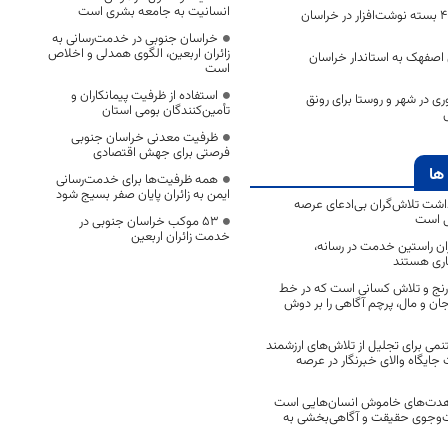
انسانیت به جامعه بشری است
توزیع پنج هزار و ۴۰۰ بسته نوشت‌افزار در خراسان
خراسان جنوبی در خدمت‌رسانی به
زائران اربعین، الگوی همدلی و اخلاص
اصفهک به استاندار خراسان
است
استفاده از ظرفیت پیمانکاران و
ری در شهر و روستا برای رونق
تأمین‌کنندگان بومی استان
ظرفیت معدنی خراسان جنوبی
فرصتی برای جهش اقتصادی
ها
همه ظرفیت‌ها برای خدمت‌رسانی
ایمن به زائران پایان صفر بسیج شود
اشت تلاش‌گران بی‌ادعای عرصه
ی است
53 موکب خراسان جنوبی در
خدمت زائران اربعین
اران راستین خدمت در رسانه،
اری هستند
 رنج و تلاش کسانی است که در خط
 جان و مال، پرچم آگاهی را بر دوش
نمی برای تجلیل از تلاش‌های ارزشمند
ایگاه والای خبرنگار در عرصه
مجاهدت‌های خاموش انسان‌هایی است
ت‌وجوی حقیقت و آگاهی‌بخشی به