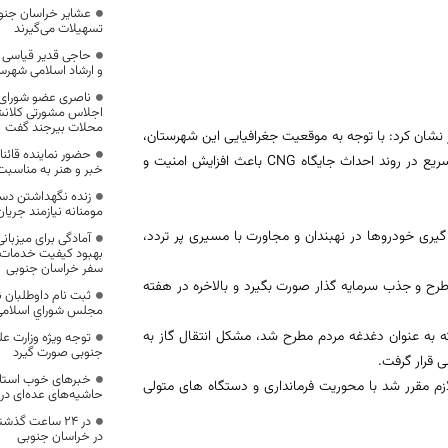
عشایر خراسان جنو
تسهیلات می‌گیرند
حاجی قدیر قیاسی 
و ارشاد اسلامی شه
ناصری عضو شورای 
اجلاس مشورتی کلانشهرا
محلات بیرجند گفت
ر جلسه بررسی مشکلات جایگاه CNG نهبندان، خاطر نشان کرد: با توجه به موقعیت جغرافیایی این شهرستان،
حضور نماینده قائنا
قرار گرفتن در مجاورت محور ترانزیتی و کریدور شرق به شمال و جنوب کشور، تسریع در روند احداث جایگاه CNG باعث افزایش امنیت و
خبر و هنر به مناسبت 
زنده نگهداشتن دس
مومنانه نیازمند جریا
ود: با توجه به نبود جایگاه عرضه CNG برای سوخت گیری خودرو‌ها در نهبندان و مجاورت با مسیری پر تردد،
آمادگی برای میزبانی 
بهبود کیفیت خدمات 
سفر خراسان جنوبی
رح و جذب سرمایه گذار صورت بگیرد و بالاخره در هفته
ثبت نام داوطلبان ن
مجلس شوراي اسلامي از ۱۰آذر ماه آغاز 
ه به عنوان دغدغه مردم مطرح شد، مشکل انتقال گاز به
توجه ویژه وزارت ع
جنوبی صورت گیرد
خبرهای خوب استانی
ازم مقرر شد با محوریت فرمانداری و دستگاه های متولی
حاشیه‌های عده‌ای در
در خراسان جنوبی