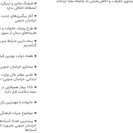
وجوی حقیقت و آگاهی‌بخشی به جامعه معنا کرده‌اند
فرهنگ مادی و لیبرال‌د
انحطاط اخلاقی ندارد
آغاز پیگیری‌های جدید ب
خراسان جنوبی
طرح پزشک خانواده و 
هزینه‌های درمان از سوی
سخت‌ترین شرایط پس از 
گذاشتیم
هفته دولت بهترین فرص
یشتازی خراسان جنوبی د
تقدیر مقام عالی وزارت
ابتدایی خراسان جنوبی/ ۴۶۰۰ دانش‌آموز زیر چتر «طرح حامی»
۱۸۵ بیمار هموفیلی
بیمه سلامت قرار دارند
خانواده را مهمترین رک
موضوع میراث فرهنگی،
بیشترین تعداد آسبادها
خراسان جنوبی ،ضرورت است
آسبادها