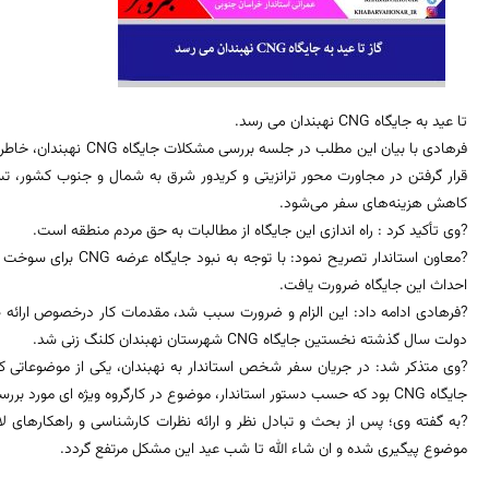
تا عید به جایگاه CNG نهبندان می رسد.
فرهادی با بیان این مطلب د
کاهش هزینه‌های سفر می‌شود.
?وی تأکید کرد : راه اندازی این جایگاه از مطالبات به حق مردم منطقه است.
?معاون استاندار تصریح نم
احداث این جایگاه ضرورت یافت.
?فرهادی ادامه داد: این الزام و ضرورت سبب شد، مقدمات کار درخصوص ارائه ط
دولت سال گذشته نخستین جایگاه CNG شهرستان نهبندان کلنگ زنی شد.
?وی متذکر شد: در جریان سفر شخص استاندار به نهبندان، یکی از موضوعاتی ک
جایگاه CNG بود که حسب دستور استاندار، موضوع در کارگروه ویژه ای مورد بررسی قرار گرفت.
?به گفته وی؛ پس از بحث و تبادل نظر و ارائه نظرات کارشناسی و راهکارهای ل
موضوع پیگیری شده و ان شاء الله تا شب عید این مشکل مرتفع گردد.