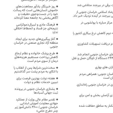
 برقی در بیرجند متلاشی شد
روز خبرنگار، یادآور مجاهدت‌های
خاموش انسان‌هایی است که رسالت
شاد اسلامی خراسان جنوبی از
خود را در جست‌وجوی حقیقت و
 بیرجند در آینده نزدیک خبر داد.
آگاهی‌بخشی به جامعه معنا کرده‌اند
 مرکز مبارزه با پولشویی در
فرهنگ مادی و لیبرال‌دموکراسی
نتیجه‌ای جز فساد و انحطاط اخلاقی
ندارد
 دوم کاهش نرخ بیکاری کشور را
آغاز پیگیری‌های جدید برای ایجاد
منطقه آزاد تجاری صنعتی در خراسان
م دریافت تسهیلات کشاورزی
جنوبی
طرح پزشک خانواده و نظام ارجاع
ای خراسان جنوبی انجام شد
کاهش پرداخت مستقیم هزینه‌های
درمان از سوی مردم است
ران های بهاری
سخت‌ترین شرایط پس از انقلاب را
با اتکای به مردم پشت سر گذاشتیم
اسان جنوبی: همراهی مردم
ران است
هفته دولت بهترین فرصت برای
تبیین خدمات نظام و دولت
ردی در خراسان ‌جنوبی راه‌اندازی
یشتازی خراسان جنوبی در پرونده
ثبت جهانی آسبادها
ی آرامش بخش و امن برای
تقدیر مقام عالی وزارت از عملکرد
جهادی معاونت آموزش ابتدایی
1 هزار هکتار به مناطق حفاظت شده
خراسان جنوبی/ ۴۶۰۰ دانش‌آموز زیر
چتر «طرح حامی»