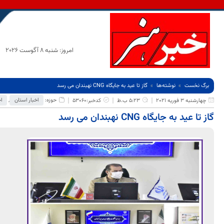
امروز: شنبه 8 آگوست 2026
برگ نخست
نوشته‌ها
گاز تا عید به جایگاه CNG نهبندان می رسد
حوزه:
اخبار استان
,
ا
چهارشنبه 3 فوریه 2021
5:23 ب.ظ
کدخبر:53060
گاز تا عید به جایگاه CNG نهبندان می رسد