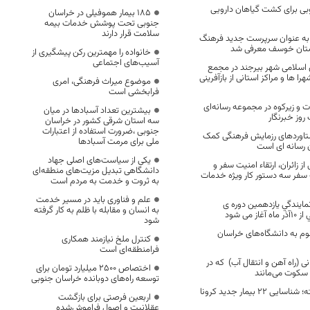
بی برای کشت گیاهان دارویی
۱۸۵ بیمار هموفیلی در خراسان
جنوبی تحت پوشش خدمات بیمه
سلامت قرار دارند
به عنوان سرپرست جدید فرهنگ
رستان خوسف معرفی شد
خانواده را مهمترین رکن پیشگیری از
آسیب‌های اجتماعی
اسلامی شهر بیرجند در مجمع
 ها و مراکز استانی از بازآفرینی
موضوع میراث فرهنگی، امری
فرابخشی است
ت و زیرکوه در مجموعه رسانه‌ای
بیشترین تعداد آسبادها در میان
روز خبرنگار
سه استان شرقی کشور در خراسان
جنوبی ،ضرورت استفاده از اعتبارات
تاوردهای رزمایش فرهنگی کمک
ملی برای مرمت آسبادها
ن رسانه ای است
یکی از سیاست‌های اصلی جهاد
از زائران، ارتقاء امنیت سفر و
دانشگاهی تبدیل مزیت‌های منطقه‌ای
سفر سه دستور کار ویژه خدمات
به ثروت و خدمت به مردم است
علم و فناوری باید در مسیر خدمت
مايندگي يازدهمين دوره­ ی
به انسان و مقابله با ظلم به کار گرفته
می شود
شود
لوم به دانشگاه‌های خراسان
کنترل ملخ نیازمند همکاری
فرامنطقه‌ای است
 (راه آهن و انتقال آب) که در
اختصاص 2500 میلیارد تومان برای
 سکوت می‌مانند
توسعه راه‌های دوبانده خراسان جنوبی
در 24 ساعت گذشته؛ شناسایی 22 بیمار جدید کرونا
اربعین فرصتی برای بازگشت
عقلانیت و اصول فراموش‌شده