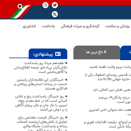
پزشکی و سلامت
گردشگری و میراث فرهنگی
یادداشت
کشاورزی
ا
داغ ترین ها
پیشنهادی:
هفدهم مرداد روز پاسداشت
ت: پیرو ولایت فقیه باشید
تلاش‌گران بی‌ادعای عرصه اطلاع‌رسانی
و آگاهی‌بخشی است
 قدیمی روستای اصفهک یکی از
هانی to do شد .
خبرنگاران، این طلایه‌داران راستین
خدمت در رسانه، انسان‌های پرتلاش و
فداکاری هستند
هبی نقش بین المللی دارد
روز خبرنگار، پاسداشت رنج و تلاش
ملاک تصمیم گیری درباره پادگان۰۴ بیرجند
کسانی است که در خط مقدم جهاد
انون است
تبیین، با نثار جان و مال، پرچم آگاهی
را بر دوش می‌کشند
فت ماه متوالی اخیر کمترین
شت
روز خبرنگار، فرصت مغتنمی برای
تجلیل از تلاش‌های ارزشمند اصحاب
ازدواج، نیازمند اقدامات فوری و
رسانه و پاسداشت جایگاه والای
بکه بانکی است
خبرنگار در عرصه آگاهی‌بخشی