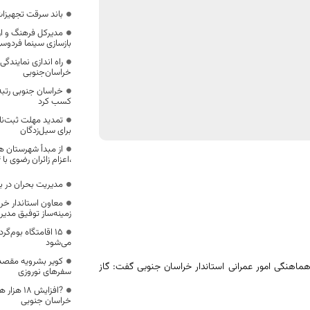
باند سرقت تجهیزات
مدیرکل فرهنگ و ار
بازسازی سینما فردوسی
راه اندازی نمایندگی
خراسان‌جنوبی
خراسان جنوبی رتبه
کسب کرد
تمدید مهلت ثبت‌نا
برای سیل‌زدگان
از مبدأ شهرستان ه
،اعزام زائران رضوی با ۲۴۴ دستگاه از ناوگان حمل و نقل
مدیریت بحران در با
معاون استاندار خر
زمینه‌ساز توفیق مدی
۱۵ اقامتگاه بوم‌گ
می‌شود
کویر بشرویه مقصد
اهنگی امور عمرانی استاندار خراسان جنوبی گفت: گاز
سفرهای نوروزی
?افزایش 8
خراسان جنوبی