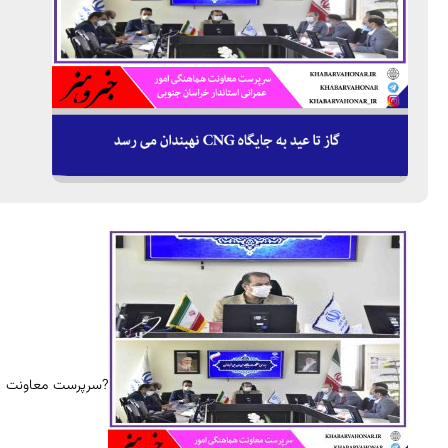
?سرپرست معاونت هم