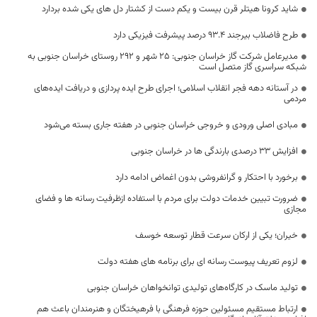
شاید کرونا هیتلر قرن بیست و یکم دست از کشتار دل های یکی شده بردارد
طرح فاضلاب بیرجند ۹۳.۴ درصد پیشرفت فیزیکی دارد
مدیرعامل شرکت گاز خراسان جنوبی: 25 شهر و 292 روستای خراسان جنوبی به
شبکه سراسری گاز متصل است
در آستانه دهه فجر انقلاب اسلامی؛ اجرای طرح ایده پردازی و دریافت ایده‌های
مردمی
مبادی اصلی ورودی و خروجی خراسان جنوبی در هفته جاری بسته می‌شود
افزایش ۳۳ درصدی بارندگی ها در خراسان جنوبی
برخورد با احتکار و گرانفروشی بدون اغماض ادامه دارد
ضرورت تبیین خدمات دولت برای مردم با استفاده ازظرفیت رسانه ها و فضای
مجازی
خیران؛ یکی از ارکان سرعت قطار توسعه خوسف
لزوم تعریف پیوست رسانه ای برای برنامه های هفته دولت
تولید ماسک در کارگاه‌های تولیدی توانخواهان خراسان جنوبی
ارتباط مستقیم مسئولین حوزه فرهنگی با فرهیختگان و هنرمندان باعث هم