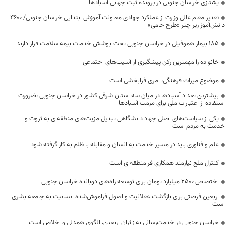
یشتازی خراسان جنوبی در پرونده ثبت جهانی آسبادها
تقدیر مقام عالی وزارت از عملکرد جهادی معاونت آموزش ابتدایی خراسان جنوبی/ ۴۶۰۰
دانش‌آموز زیر چتر «طرح حامی»
۱۸۵ بیمار هموفیلی در خراسان جنوبی تحت پوشش خدمات بیمه سلامت قرار دارند
خانواده را مهمترین رکن پیشگیری از آسیب‌های اجتماعی
موضوع میراث فرهنگی، امری فرابخشی است
بیشترین تعداد آسبادها در میان سه استان شرقی کشور در خراسان جنوبی ،ضرورت
استفاده از اعتبارات ملی برای مرمت آسبادها
یکی از سیاست‌های اصلی جهاد دانشگاهی تبدیل مزیت‌های منطقه‌ای به ثروت و
خدمت به مردم است
علم و فناوری باید در مسیر خدمت به انسان و مقابله با ظلم به کار گرفته شود
کنترل ملخ نیازمند همکاری فرامنطقه‌ای است
اختصاص 2500 میلیارد تومان برای توسعه راه‌های دوبانده خراسان جنوبی
اربعین فرصتی برای بازگشت عقلانیت و اصول فراموش‌شده انسانیت به جامعه بشری
است
خراسان جنوبی در خدمت‌رسانی به زائران اربعین، الگوی همدلی و اخلاص است