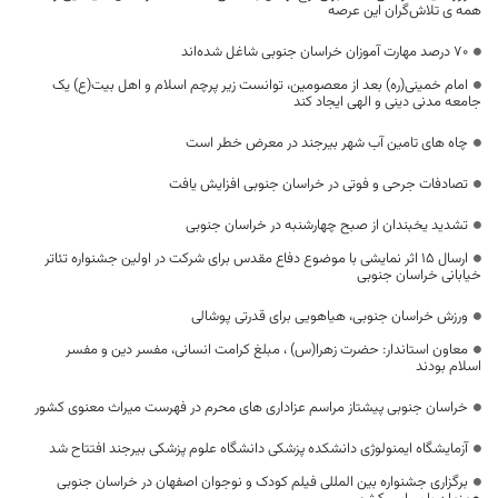
همه ی تلاش‌گران این عرصه
۷۰ درصد مهارت آموزان خراسان جنوبی شاغل شده‌اند
امام خمینی(ره) بعد از معصومین، توانست زیر پرچم اسلام و اهل بیت(ع) یک
جامعه مدنی دینی و الهی ایجاد کند
چاه های تامین آب شهر بیرجند در معرض خطر است
تصادفات جرحی و فوتی در خراسان جنوبی افزایش یافت
تشدید یخبندان از صبح چهارشنبه در خراسان جنوبی
ارسال 15 اثر نمایشی با موضوع دفاع مقدس برای شرکت در اولین جشنواره تئاتر
خیابانی خراسان جنوبی
ورزش خراسان جنوبی، هیاهویی برای قدرتی پوشالی
معاون استاندار: حضرت زهرا(س) ، مبلغ کرامت انسانی، مفسر دین و مفسر
اسلام بودند
خراسان جنوبی پیشتاز مراسم عزاداری های محرم در فهرست میراث معنوی کشور
آزمایشگاه ایمنولوژی دانشکده پزشکی دانشگاه علوم پزشکی بیرجند افتتاح شد
برگزاری جشنواره بین المللی فیلم کودک و نوجوان اصفهان در خراسان جنوبی