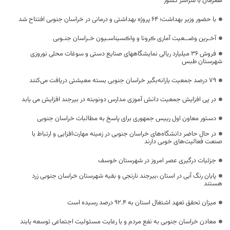
همزمان با سراسر کشور
با حضور وزیر بهداشت؛ ۶۴ پروژه بهداشتی و درمانی در خراسان جنوبی افتتاح شد
آخـرین وضــعیت آماری ڪرونا و واڪسیناسـیون خـراسان جنـوبی
فروش 36 میلیارد ریالی نمایشگاههای صنایع دستی و سوغات محلی نوروزی
شهرستان طبس
۷۹ درصد جمعیت یارانه‌بگیر خراسان جنوبی بسته معیشتی دریافت می‌کنند
در پی افزایش جمعیت دانش آموزی مدارس دونوبته در بیرجند افزایش می یابد
دستور معاون اول رییس جمهوری برای پاسخ به مطالبات خراسان جنوبی
در حال حاضر دانشگاه‌های خراسان جنوبی در زمینه مهارت‌افزایی و ارتباط با
صنعت فعالیت‌های خوبی دارند
جزئیات درگیری عصر امروز در شهرستان خوسف
پایان رنگ آبی در استان ،بیرجند نارنجی و بقیه شهرستان خراسان جنوبی زرد
هستند
میزان تحقق تعهد اشتغال استان به ۹۲.۴ درصد رسیده است
معادن خراسان جنوبی به نفع مردم و با رعایت مسئولیت اجتماعی توسعه یابند