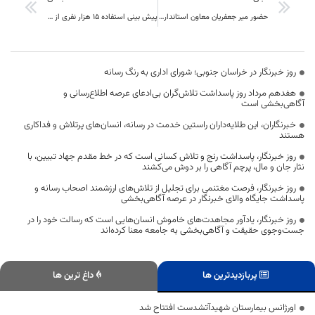
حضور میر جعفریان معاون استاندار در نهبندان بین گروهای جهادی برای خدا قوت
پیش بینی استفاده 15 هزار نفری از تسهیلات سیل در خراسان جنوبی
روز خبرنگار در خراسان جنوبی؛ شورای اداری به رنگ رسانه
هفدهم مرداد روز پاسداشت تلاش‌گران بی‌ادعای عرصه اطلاع‌رسانی و
آگاهی‌بخشی است
خبرنگاران، این طلایه‌داران راستین خدمت در رسانه، انسان‌های پرتلاش و فداکاری
هستند
روز خبرنگار، پاسداشت رنج و تلاش کسانی است که در خط مقدم جهاد تبیین، با
نثار جان و مال، پرچم آگاهی را بر دوش می‌کشند
روز خبرنگار، فرصت مغتنمی برای تجلیل از تلاش‌های ارزشمند اصحاب رسانه و
پاسداشت جایگاه والای خبرنگار در عرصه آگاهی‌بخشی
روز خبرنگار، یادآور مجاهدت‌های خاموش انسان‌هایی است که رسالت خود را در
جست‌وجوی حقیقت و آگاهی‌بخشی به جامعه معنا کرده‌اند
پربازدیدترین ها
داغ ترین ها
اورژانس بیمارستان شهیدآتشدست افتتاح شد