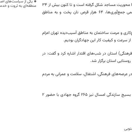
یکی از سیاست‌های اصل
تهاجم نظامی دشمن گفت: ستاد پشتیبانی از دفاع مقدس در ۲۸۰ محله استان با محوریت مساجد شکل گرفته است و تا کنون بیش از ۳۴
منطقه‌ای به ثروت و خد
میلیارد ریال کمک‌های نقدی و غیرنقدی جمع‌آوری شده و پیش از شروع رسمی جمع‌آوری‌ها، ۶۴ هزار قرص نان پخت و به مناطق
ی شیشه‌بری، گچ‌کاری و مرمت ساختمان به مناطق آسیب‌دیده تهران اعزام
ز سرعت و کیفیت کار این جهادگران بودیم.
 فعالیت ۱۴۵ موکب جهادی (۹۰ موکب خدماتی و ۵۵ موکب فرهنگی) استان در شب‌های اقتدار اشاره کرد و گفت: در
لصانه جهادگران، ارائه ۷۰۰ هزار مورد خدمت در عرصه‌های فرهنگی، اشتغال، سلامت و عمرانی به مردم
مسئول بسیج سازندگی سپاه انصارالرضا(ع) خراسان جنوبی ادامه داد: در هفته بسیج سازندگی امسال نیز ۲۶۵ گروه جهادی با حضور ۲