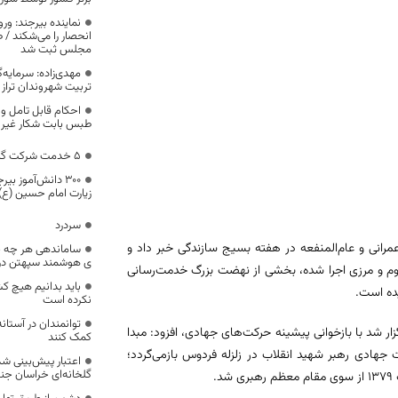
نماینده بیرجند: ور
انحصار را می‌شکند / 
مجلس ثبت شد
مهدی‌زاده: سرمایه‌
تربیت شهروندان ترا
احکام قابل تامل 
طبس بابت شکار غیر 
5 خدمت شرکت گاز به دفاتر پیشخوان واگذار شد
۳۰۰ دانش‌آموز ب
زیارت امام حسین (ع)
سردرد
ندگی سپاه انصارالرضا(ع) خراسان جنوبی از افتتاح ۸۵ پروژه عمرانی و عام‌المنفعه در هفته بسیج سازندگی خبر داد و
ساماندهی هر چه به
ی هوشمند سپهتن در
روم و مرزی اجرا شده، بخشی از نهضت بزرگ خدمت‌رسانی
باید بدانیم هیچ کش
ده است.
نکرده است
توانمندان در آستا
شد با بازخوانی پیشینه حرکت‌های جهادی، افزود: مبدا
کمک کنند
 ۱۳۴۷ و حضور حماسی و مدیریت جهادی رهبر شهید انقلاب در زلزله فردوس بازمی‌گردد؛
اعتبار پیش‌بینی ش
گلخانه‌‍‌ای خراسان ج