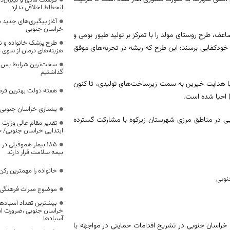
فرهنگ مادی و لیبرال‌د
انحطاط اخلاقی ندارد
آغاز پیگیری‌های جدید ب
خراسان جنوبی
ف، طرح روستای مولد را با تمرکز بر تولید طیور بومی و
طرح پزشک خانواده و 
ه خودکفایی برسند؛ این طرح که ریشه در تجربه‌های موفق
هزینه‌های درمان از سوی
سخت‌ترین شرایط پس از 
گذاشتیم
 با هدایت خیرین به سمت زیرساخت‌های تولیدی، تا کنون
هفته دولت بهترین فرص
یشتازی خراسان جنوبی د
دایی در مناطق مرزی شهرستان زیرکوه با مشارکت گسترده
تقدیر مقام عالی وزارت
ابتدایی خراسان جنوبی/ ۴۶۰۰ دانش‌آموز زیر چتر «طرح حامی»
۱۸۵ بیمار هموفیلی
بیمه سلامت قرار دارند
خانواده را مهمترین رک
موضوع میراث فرهنگی،
بیشترین تعداد آسبادها
خراسان جنوبی ،ضرورت است
آسبادها
خراسان جنوبی در تشریح اقدامات حمایتی در مواجهه با