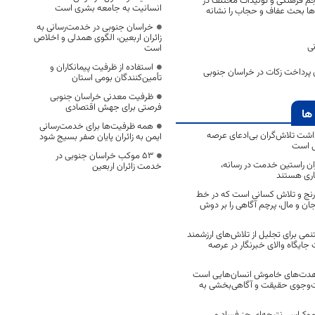
م‌ فرهنگی و تولیدات مختلف در
انسانیت به جامعه بشری است
ها بحث عفاف و حجاب را نشانه
خراسان جنوبی در خدمت‌رسانی به
زائران اربعین، الگوی همدلی و اخلاص
ی
است
استفاده از ظرفیت پیمانکاران و
تأمین‌کنندگان بومی استان
ظرفیت معدنی خراسان جنوبی
فرصتی برای جهش اقتصادی
ها
همه ظرفیت‌ها برای خدمت‌رسانی
اشت تلاش‌گران بی‌ادعای عرصه
ایمن به زائران پایان صفر بسیج شود
ی است
53 موکب خراسان جنوبی در
اران راستین خدمت در رسانه،
خدمت زائران اربعین
اری هستند
 رنج و تلاش کسانی است که در خط
 جان و مال، پرچم آگاهی را بر دوش
نمی برای تجلیل از تلاش‌های ارزشمند
ایگاه والای خبرنگار در عرصه
مجاهدت‌های خاموش انسان‌هایی است
ت‌وجوی حقیقت و آگاهی‌بخشی به