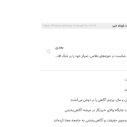
 کوتاه خبر:
https://khabarvahonar.ir/news/?p=112204
بعدی
دشمن پس از شکست در حوزه‌های نظامی، تمرکز خود را بر جنگ اقتصادی و ایجاد محدودیت‌های مالی قرار داده است
ت
د
ن و مال، پرچم آگاهی را بر دوش می‌کشند
 جایگاه والای خبرنگار در عرصه آگاهی‌بخشی
وجوی حقیقت و آگاهی‌بخشی به جامعه معنا کرده‌اند