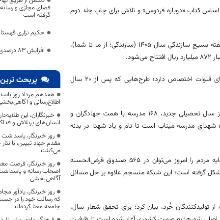
دشمن از طریق تهاج
فضای مجازی و رسانه‌
یداد تولید محتوا بر اساس کتاب «دوباره فردوس» و تلاش برای چاپ جلد دوم
گرفته است
حکیم نزاری قهستان
مسئول بسیج سازندگی سپاه انصارالرضا(ع) خراسان جنوبی با اشاره به شعار هفته بسیج سازندگی سال ۱۴۰۵ (سازندگی؛ از ما تا شما)،
افزایش 83 درصدی پرداخت زکات در خراسان جنوبی
شود.
وی ادامه داد: بخش اعظمی از این پروژه‌ها به حوزه مدیریت منابع آب و احیای قنوات اختصاص دارد؛ طرح‌هایی که پس از ۲۰ سال
پربحث ترین 
هفدهم مرداد روز پاسد
اطلاع‌رسانی و آگاهی‌بخش
هنری از آغاز طرحی نو همزمان با هفته معلم خبر داد و گفت: تا پیش از آغاز سال تحصیلی جدید، ۱۶۸ مدرسه با همت جهادگران و
خبرنگاران، این طلایه‌د
انسان‌های پرتلاش و فداک
شهدای مدرسه میناب است تا نام و یاد شهدا در بدنه
روز خبرنگار، پاسداشت
مقدم جهاد تبیین، با نثار
می‌کشند
وی اقتصاد مقاومتی را اقتصادی مردم‌بنیاد دانست و افزود: تجلی اراده و سرمایه مردم را امروز می‌توان در ۵۶۵ صندوق قرض‌الحسنه
روز خبرنگار، فرصت مغت
اصحاب رسانه و پاسداشت ج
۷۰۰ نفر (معادل ۴۳ هزار خانوار استانی) شکل گرفته است؛ این شبکه منسجم علاوه بر حل مسائل
آگاهی‌بخشی
روز خبرنگار، یادآور 
که رسالت خود را در جس
 تولیدکنندگان خُرد، بیان کرد: برای تحقق شعار سال،
جامعه معنا کرده‌اند
 اصلی شهرها به صورت کشوری آغاز شده است تا ظرفیت