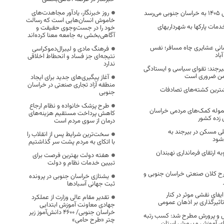
روز خبرنگار، یادآور مجاهدت‌های
رسد
خاموش انسان‌هایی است که رسالت
مات پارکها به شهرداریهای
خود را در جست‌وجوی حقیقت و
آگاهی‌بخشی به جامعه معنا کرده‌اند
رسانی عشایری چاه مسافر؛ نفس
فرهنگ مادی و لیبرال‌دموکراسی
باد
نتیجه‌ای جز فساد و انحطاط اخلاقی
ندارد
رجند: تقوای سیاسی و ایستادگی
من ضروری است
آغاز پیگیری‌های جدید برای ایجاد
منطقه آزاد تجاری صنعتی در خراسان
ترین کشته‌های تصادفات
جنوبی
طرح پزشک خانواده و نظام ارجاع
وله کمک‌های مردمی خراسان
کاهش پرداخت مستقیم هزینه‌های
 زده کشور
درمان از سوی مردم است
ی مسکن در بیرجند به
سخت‌ترین شرایط پس از انقلاب را
‌شود
با اتکای به مردم پشت سر گذاشتیم
 مصوبه ارتقای فرمانداری نهبندان
هفته دولت بهترین فرصت برای
تبیین خدمات نظام و دولت
اتی شدن ۵ طرح کلان صنعتی خراسان جنوبی و
یشتازی خراسان جنوبی در پرونده
ثبت جهانی آسبادها
یفای نقشی موثر در کنار
تقدیر مقام عالی وزارت از عملکرد
تاثیرگذاری بر اذهان عمومی
جهادی معاونت آموزش ابتدایی
خراسان جنوبی/ ۴۶۰۰ دانش‌آموز زیر
ش و پرورش مطرح شد: کسب رتبه
چتر «طرح حامی»
ای آموزش و پرورش استان