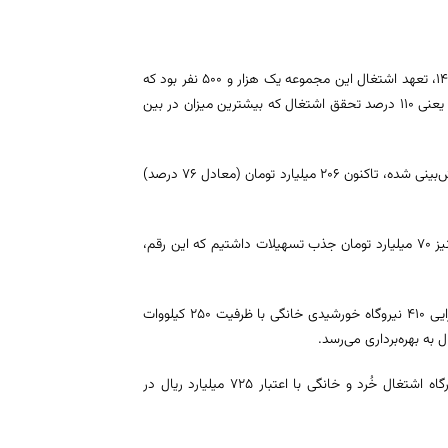
وی با اعلام رکوردشکنی بسیج سازندگی در حوزه اشتغال تصریح کرد: در سال ۱۴۰۴، تعهد اشتغال این مجموعه یک هزار و ۵۰۰ نفر بود که
با تلاش شبانه‌روزی، موفق به ثبت اشتغال برای یک هزار و ۶۴۴ نفر شدیم و این یعنی ۱۱۰ درصد تحقق اشتغال که بیشترین میزان در بین
هنری درباره تسهیلات اشتغال‌زایی افزود: از مجموع ۲۷۰ میلیارد تومان اعتبار پیش‌بینی شده، تاکنون ۲۰۶ میلیارد تومان (معادل ۷۶ درصد)
وی یادآور شد: نکته حائز اهمیت این است که حتی در ایام جنگ تحمیلی سوم نیز ۷۰ میلیارد تومان جذب تسهیلات داشتیم که این رقم،
مسئول بسیج سازندگی سپاه انصارالرضا(ع) خراسان جنوبی از اتمام عملیات اجرایی ۴۱۰ نیروگاه خورشیدی خانگی با ظرفیت ۲۵۰ کیلووات
وی همچنین اعلام کرد: همزمان با هفته بسیج سازندگی، در مجموع ۳۸۷ کارگاه اشتغال خُرد و خانگی با اعتبار ۷۲۵ میلیارد ریال در