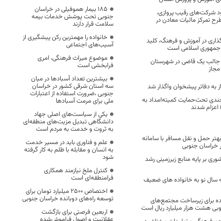
۱۸۵ بیمار هموفیلی در خراسان
ود شرکت‌های رقیب پروازی،
جنوبی تحت پوشش خدمات بیمه
طرح تمرکز مالیات معادن در
سلامت قرار دارند
خانواده را مهمترین رکن پیشگیری از
گذاری در آموزش و فرهنگ، کلید
آسیب‌های اجتماعی
ز جمهوری اسلامی است
موضوع میراث فرهنگی، امری
و جالب یک قاضی در شهرستان
فرابخشی است
مجاز
بیشترین تعداد آسبادها در میان
سه استان شرقی کشور در خراسان
جنوبی ،ضرورت استفاده از اعتبارات
یرجندی تحت‌حمایت کمیته‌امداد به
ملی برای مرمت آسبادها
 اعزام شدند
یکی از سیاست‌های اصلی جهاد
دانشگاهی تبدیل مزیت‌های منطقه‌ای
به ثروت و خدمت به مردم است
تر حمل و نقل مسافر با سامانه
علم و فناوری باید در مسیر خدمت
 خراسان جنوبی
به انسان و مقابله با ظلم به کار گرفته
شود
وری بر پایه منابع زیرزمینی رشد
کنترل ملخ نیازمند همکاری
فرامنطقه‌ای است
نه سال نو به خانواده های ضعیف
اختصاص 2500 میلیارد تومان برای
توسعه راه‌های دوبانده خراسان جنوبی
ده برای زیرساخت مجتمع‌های
نوبی هشت هزار میلیارد ریال است
اربعین فرصتی برای بازگشت
عقلانیت و اصول فراموش‌شده