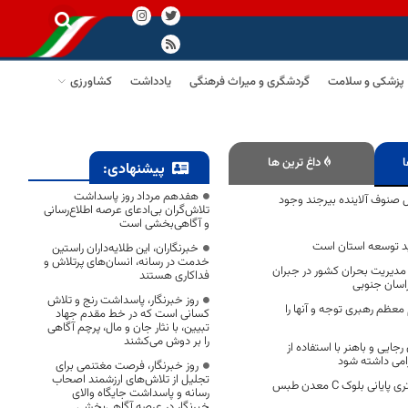
پزشکی و سلامت
گردشگری و میراث فرهنگی
یادداشت
کشاورزی
ا
داغ ترین ها
پیشنهادی:
هفدهم مرداد روز پاسداشت
ل صنوف آلاینده بیرجند وجود
تلاش‌گران بی‌ادعای عرصه اطلاع‌رسانی
و آگاهی‌بخشی است
ید توسعه استان است
خبرنگاران، این طلایه‌داران راستین
خدمت در رسانه، انسان‌های پرتلاش و
مدیریت بحران کشور در جبران
فداکاری هستند
سان جنوبی
روز خبرنگار، پاسداشت رنج و تلاش
 معظم رهبری توجه و آنها را
کسانی است که در خط مقدم جهاد
تبیین، با نثار جان و مال، پرچم آگاهی
را بر دوش می‌کشند
جایی و باهنر با استفاده از
می داشته شود
روز خبرنگار، فرصت مغتنمی برای
تجلیل از تلاش‌های ارزشمند اصحاب
امدادگران به ۵۰ متری پایانی بلوک C معدن طبس
رسانه و پاسداشت جایگاه والای
خبرنگار در عرصه آگاهی‌بخشی