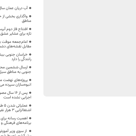
آب دریان عمان سال ۱۴۰۵ به خراسان جنوبی می‌
واگذاری بخشی از خد
مناطق
افتتاح فاز دوم آب
تازه برای عشایر عشق آ
امام‌جمعه موقت بی
مقابل نقشه‌های دش
خراسان جنوبی بیش
رانندگی را دارد
ارسال ششمین محم
جنوبی به مناطق سیل
پروژه‌های نهضت مل
انبوه‌سازان سپرده می
پس از 16 سال
اجرایی نشده است
عملی
اشتغالزایی ۳ هزار نفر
اهمیت رسانه برای ا
برنامه‌های فرهنگی و 
از سوی وزیر آموز
برتر کشور توسط شور