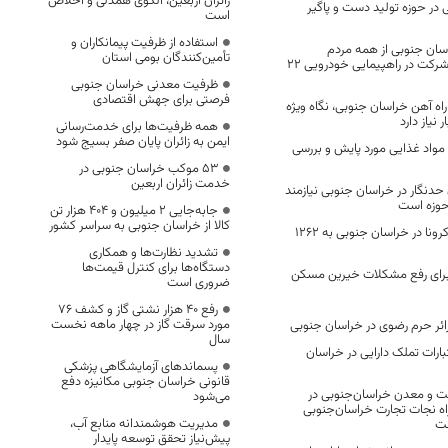
زائران اربعین، الگوی همدلی و اخلاص
 در حوزه تولید دست و پاگیر
است
استفاده از ظرفیت پیمانکاران و
سان جنوبی از همه مردم
تأمین‌کنندگان بومی استان
ولایتمدار استان برای شرکت در راهپیمایی خودرویی 22
ظرفیت معدنی خراسان جنوبی
فرصتی برای جهش اقتصادی
اه آهن خراسان جنوبی، نگاه ویژه
 نیاز دارد
همه ظرفیت‌ها برای خدمت‌رسانی
ایمن به زائران پایان صفر بسیج شود
واد غذایی مورد پایش و بررسی
53 موکب خراسان جنوبی در
خدمت زائران اربعین
حدنگار در خراسان جنوبی نیازمند
 حوزه است
جابه‌جایی 2 میلیون و 404 هزار تن
کالا از خراسان جنوبی به سراسر کشور
افزایش فوتی های کرونا در خراسان جنوبی به 1262
تشدید نظارت‌ها و همکاری
دستگاه‌ها برای کنترل قیمت‌ها
برای رفع مشکلات خیرین مسکن
ضروری است
رفع 40 هزار نشتی گاز و کشف 76
مورد سرقت گاز در چهار ماهه نخست
سال
اعتبارات تملک دارایی در خراسان
پسماندهای آزمایشگاهی پزشکی
قانونی خراسان جنوبی مکانیزه دفع
 و معدن خراسان‌جنوبی در
می‌شود
راه نجات تجارت خراسان‌جنوبی
مدیریت هوشمندانه منابع آب،
ست
پیش‌نیاز تحقق توسعه پایدار