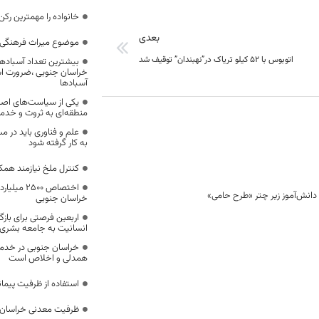
خانواده را مهمترین رک
بعدی
موضوع میراث فرهنگی،
اتوبوس با 52 کیلو تریاک در”نهبندان” توقیف شد
بیشترین تعداد آسبادها
خراسان جنوبی ،ضرورت است
آسبادها
یکی از سیاست‌های اصل
منطقه‌ای به ثروت و خد
علم و فناوری باید در م
به کار گرفته شود
کنترل ملخ نیازمند همک
اختصاص 500
خراسان جنوبی
اربعین فرصتی برای با
انسانیت به جامعه بشری
خراسان جنوبی در خدمت‌
همدلی و اخلاص است
استفاده از ظرفیت پیمان
ظرفیت معدنی خراسان 