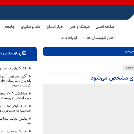
صفحه اصلی
فرهنگ و هنر
اخبار استان
علم و فناوری
جامعه
اخبار شهرستان ها
ارتباط با ما
می‌شود
پربازدیدترین ه
امعه
بارندگیهای خراسان
آگهی مناقصه “عملیا
فتاری مشخص می‌شود
راهبری تاسیسات فاض
کرغند و چرمه
مشارکت
دوم انتخابت ریاست 
همه ظرفیت‌های خرا
مناسب به مسافران و م
بخش دیالیز بیمارست
شد
نجابت و صبوری مرد