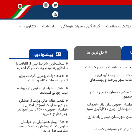
پزشکی و سلامت
گردشگری و میراث فرهنگی
یادداشت
کشاورزی
ا
داغ ترین ها
پیشنهادی:
سخت‌ترین شرایط پس از انقلاب را
 جنوبی با عافیت و بدون خسارت
با اتکای به مردم پشت سر گذاشتیم
ت بهره‌برداری، نگهداری و
هفته دولت بهترین فرصت برای
لاب شهر بیرجند و روستاهای
تبیین خدمات نظام و دولت
یشتازی خراسان جنوبی در پرونده
 ۷۰.۸ درصد مردم خراسان جنوبی در دور
ثبت جهانی آسبادها
جمهور
تقدیر مقام عالی وزارت از عملکرد
سان جنوبی برای ارائه خدمات
جهادی معاونت آموزش ابتدایی
یهمانان نورزی به‌کارگیری شود
خراسان جنوبی/ ۴۶۰۰ دانش‌آموز زیر
چتر «طرح حامی»
ان شهرستان درمیان راه‌اندازی
۱۸۵ بیمار هموفیلی در خراسان
جنوبی تحت پوشش خدمات بیمه
م در کنار همراهی کسبه و
سلامت قرار دارند