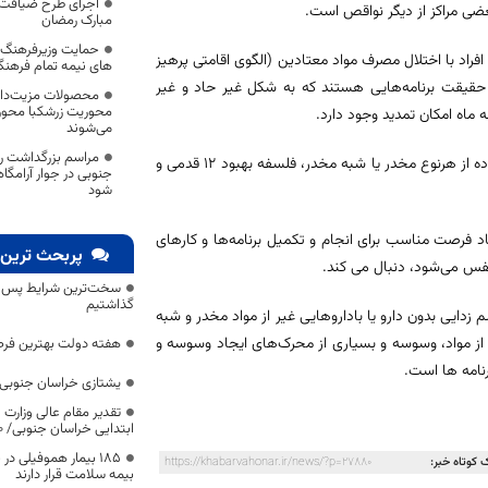
اجرای طرح ضیافت م
عضی مراکز از دیگر نواقص است.
مبارک رمضان
حمایت وزیرفرهنگ و
 افراد با اختلال مصرف مواد معتادین (الگوی اقامتی پرهیز
های نیمه تمام فرهنگ
ر حقیقت برنامه‌هایی هستند که به شکل غیر حاد و غیر
محصولات مزیت‌دار 
محوریت زرشکبا محور
 ماه امکان تمدید وجود دارد.
می‌شوند
مراسم بزرگداشت رو
عرب‌نژاد ادامه داد: اساس این برنامه‌ها برپایه خودیاری، پرهیزمداری و عدم استفاده از هرنوع مخدر یا شبه مخدر، فلسفه بهبود 12 قدمی و
جنوبی در جوار آرامگا
شود
جاد فرصت مناسب برای انجام و تکمیل برنامه‌ها و کارهای
پربحث ترین 
فس می‌شود، دنبال می ‌کند.
سخت‌ترین شرایط پس از 
گذاشتیم
دایی بدون دارو یا باداروهایی غیر از مواد مخدر و شبه
از مواد، وسوسه و بسیاری از محرک‌های ایجاد وسوسه و
هفته دولت بهترین فرص
نامه ‌ها است.
یشتازی خراسان جنوبی د
تقدیر مقام عالی وزارت
ابتدایی خراسان جنوبی/ ۴۶۰۰ دانش‌آموز زیر چتر «طرح حامی»
۱۸۵ بیمار هموفیلی
 کوتاه خبر:
https://khabarvahonar.ir/news/?p=27880
بیمه سلامت قرار دارند