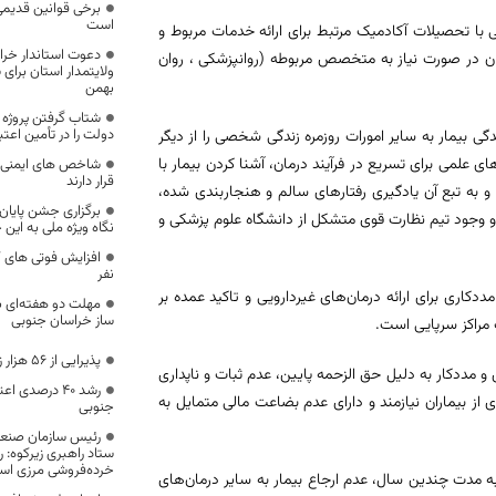
برخی قوانین قدیمی
است
می با تحصیلات آکادمیک مرتبط برای ارائه خدمات مربوط و
دعوت استاندار خرا
ران در صورت نیاز به متخصص مربوطه (روانپزشکی ، روان
بهمن
شتاب گرفتن پروژه ر
دولت را در تأمین اعتبار
ی بیمار به سایر امورات روزمره زندگی شخصی را از دیگر
ای علمی برای تسریع در فرآیند درمان، آشنا کردن بیمار با
شاخص های ایمنی م
قرار دارند
 و به تبع آن یادگیری رفتارهای سالم و هنجاربندی شده،
برگزاری جشن پایان 
 وجود تیم نظارت قوی متشکل از دانشگاه علوم پزشکی و
نگاه ویژه ملی به این
نفر
کاری برای ارائه درمان‌های غیردارویی و تاکید عمده بر
مهلت دو هفته‌ای 
ساز خراسان جنوبی
 مراکز سرپایی است.
پذیرایی از ۵۶ هزار زائر حرم رضوی در خراسان جنوبی
و مددکار به دلیل حق الزحمه پایین، عدم ثبات و ناپداری
رشد ۴۰ درصدی 
از بیماران نیازمند و دارای عدم بضاعت مالی متمایل به
جنوبی
رئیس سازمان صنعت
ستاد راهبری زیرکوه: 
خرده‌فروشی مرزی ا
 مدت چندین سال، عدم ارجاع بیمار به سایر درمان‌های