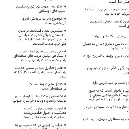
مش بازار است
خانواده را مهمترین رکن پیشگیری از
ست در برابر غم بی پایان شما،
آسیب‌های اجتماعی
 شریک خود بدانید
موضوع میراث فرهنگی، امری
 برای توسعه بخش کشاورزی
فرابخشی است
ی است
بیشترین تعداد آسبادها در میان
سه استان شرقی کشور در خراسان
ان جنوبی کاهش می‌یابد
جنوبی ،ضرورت استفاده از اعتبارات
ملی برای مرمت آسبادها
 محصول صنایع دستی به عنوان
خاب می‌شود
یکی از سیاست‌های اصلی جهاد
دانشگاهی تبدیل مزیت‌های منطقه‌ای
 جنوبی نیازمند نگاه ویژه وزارت
به ثروت و خدمت به مردم است
علم و فناوری باید در مسیر خدمت
رهنگی و قرآنی حتی در دورترین
به انسان و مقابله با ظلم به کار گرفته
وبی
شود
ه وحدت و امید آفرینی دارد
کنترل ملخ نیازمند همکاری
فرامنطقه‌ای است
 و قانونی است که به هیچ
می‌آییم?حجاب واجبی شرعی و
اختصاص 2500 میلیارد تومان برای
 عنوان از آن کوتاه نمی‌آییم
توسعه راه‌های دوبانده خراسان جنوبی
عملیات اجرایی پنج هزار و ۹۸۰ واحد مسکن ملی در
اربعین فرصتی برای بازگشت
د
عقلانیت و اصول فراموش‌شده
انسانیت به جامعه بشری است
 به مسافران نوروزی مورد تاکید
خراسان جنوبی در خدمت‌رسانی به