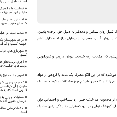
اصناف عامل اصلی آرا
تسلیت واژه کوچکی ا
ما را در این غم بزرگ
افزایش اعتبار ملی
خراسان جنوبی ضرور
ز قبیل روان شناس و مددکار به دلیل حق الزحمه پایین،
شدت سرما در خراس
و ریزش آماری بسیاری از بیماران نیازمند و دارای عدم
در هر شهرستان یک
خوشه کسب و کار انت
شهرداری‌های خراسان
کشور
ی‌شود که امکانات ارائه خدمات درمان دارویی و غیردارویی
اجرای برنامه‌های ف
روستاهای خراسان‌جن
می‌شود که در این الگو مصرف یک ماده یا گروهی از مواد
امروز جامعه نیاز ب
پیدا می‌کند و شخص علیرغم بروز مشکلات مرتبط با مصرف
?حجاب واجبی شرعی
عنوان از آن کوتاه ن
قانونی است که به هیچ
ت از مجموعه مداخلات طبی، روانشناختی و اجتماعی برای
خراسان جنوبی آغاز ش
ه ‌ای کههدف نهایی درمان، دستیابی به زندگی بدون مصرف
خدمات‌رسانی مطلوب
است