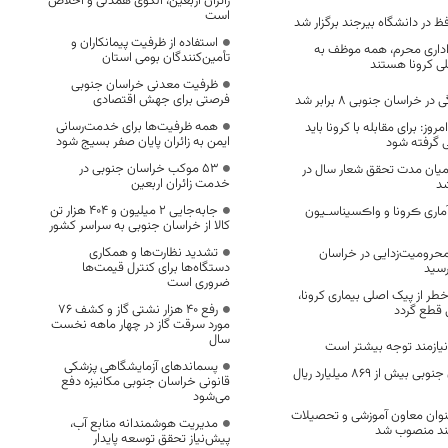
زائران اربعین، الگوی همدلی و اخلاص
است
 در دانشگاه بیرجند برگزار شد
استفاده از ظرفیت پیمانکاران و
عزاداری محرم، همه موظف به
تأمین‌کنندگان بومی استان
ی کرونا هستند
ظرفیت معدنی خراسان جنوبی
فرصتی برای جهش اقتصادی
خراسان جنوبی ۸ برابر شد
همه ظرفیت‌ها برای خدمت‌رسانی
وز: برای مقابله با کرونا باید
ایمن به زائران پایان صفر بسیج شود
 گرفته شود
53 موکب خراسان جنوبی در
و میان مدت تحقق شعار سال در
خدمت زائران اربعین
شد
جابه‌جایی 2 میلیون و 404 هزار تن
ماری ڪرونا و واڪسیناسـیون
کالا از خراسان جنوبی به سراسر کشور
تشدید نظارت‌ها و همکاری
و محرومیت‌زدایی در خراسان
دستگاه‌ها برای کنترل قیمت‌ها
رسید
ضروری است
خطر از پیک اصلی بیماری کرونا،
رفع 40 هزار نشتی گاز و کشف 76
ی قطع گردد
مورد سرقت گاز در چهار ماهه نخست
سال
یازمند توجه بیشتر است
پسماندهای آزمایشگاهی پزشکی
مددجویان خراسان جنوبی بیش از ۸۶۹ میلیارد ریال
قانونی خراسان جنوبی مکانیزه دفع
می‌شود
نوان معاون آموزشی و تحصیلات
مدیریت هوشمندانه منابع آب،
جند منصوب شد
پیش‌نیاز تحقق توسعه پایدار