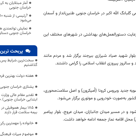
آمار مبتلایان به ک
خراسان جنوبی
نقلاب اسلامی گلبانگ الله اکبر در خراسان جنوبی طنین‌انداز و آسمان
می‌شود
نمایش توانمندی ه
خراسان جنوبی دستاورد
مراسم همزمان با سراسر کشور ساعت ۲۱ پنجشنبه با رعایت دستورالعمل‌های بهداشتی در شهرهای مختلف این
پربحث ترین 
لوار شهید صیاد شیرازی بیرجند برگزار شد و مردم مانند
سخت‌ترین شرایط پس از 
و سالروز پیروزی انقلاب اسلامی را گرامی داشتند.
گذاشتیم
هفته دولت بهترین فرص
یشتازی خراسان جنوبی د
ویه جدید ویروس کرونا (اُمیکرون) و اصل سلامت‌محوری،
تقدیر مقام عالی وزارت
ابتدایی خراسان جنوبی/ ۴۶۰۰ دانش‌آموز زیر چتر «طرح حامی»
۱۸۵ بیمار هموفیلی
 صبح از میدان قدس آغاز می‌شود و در مسیر میدان جانبازان، میدان عروج، بلوار پیامبر
بیمه سلامت قرار دارند
) محل اقامه نماز جمعه ادامه خواهد داشت.
خانواده را مهمترین رک
موضوع میراث فرهنگی،