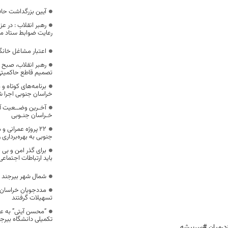
آیین بزرگداشت حافظ
رهبر انقلاب : در 
رعایت ضوابط ستاد مل
اعتبار مشاغل خانگی در 
رهبر انقلاب، صبح امر
تصمیم قاطع حاکمیتی
برنامه‌های کوتاه 
خراسان جنوبی اجرا 
آخـرین وضــعیت آ
خـراسان جنـوبی
۲۲ پروژه عمرانی 
جنوبی به بهره‌برداری 
برای گذر امن و بی 
باید ارتباطات اجتماع
شمال شهر بیرجند ن
تسهیلات گرفتند
“محسن آیتی” به ع
تکمیلی دانشگاه بير
درمیان #سربیشه