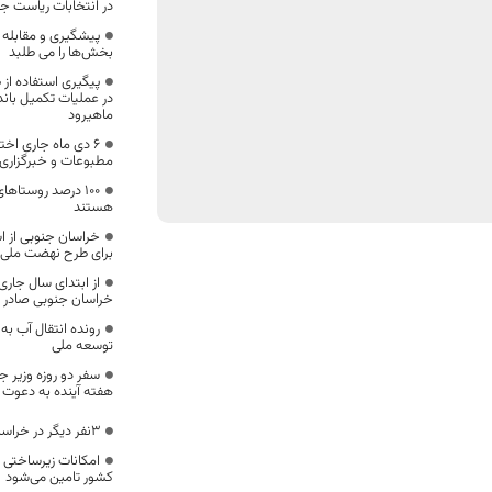
در انتخابات ریاست ج
پیشگیری و مقابله 
بخش‌ها را می طلبد
در عملیات تکمیل بان
ماهیرود
6 دی ماه جاری اخ
مطبوعات و خبرگزاری
100 درصد روستاه
هستند
خراسان جنوبی از ا
برای طرح نهضت مل
خراسان جنوبی صادر 
رونده انتقال آب ب
توسعه ملی
سفر دو روزه وزیر ج
هفته آینده به دعوت ا
3نفر دیگر در خراسان جنوبی قربانی کرونا
امکانات زیرساختی
کشور تامین می‌شود