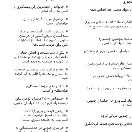
مهوری
خانواده را مهمترین رکن پیشگیری از
با مواد مخدر، هم افزایی همه
آسیب‌های اجتماعی
موضوع میراث فرهنگی، امری
پیگیری استفاده از ظرفیت ماده ۵۶ به منظور تسریع
فرابخشی است
د دوم محور سربیشه – درح –
بیشترین تعداد آسبادها در میان
سه استان شرقی کشور در خراسان
تتامیه پنجمین جشنواره
جنوبی ،ضرورت استفاده از اعتبارات
 های خراسان جنوبی
ملی برای مرمت آسبادها
ای خراسان جنوبی دارای طرح هادی
یکی از سیاست‌های اصلی جهاد
دانشگاهی تبدیل مزیت‌های منطقه‌ای
به ثروت و خدمت به مردم است
ستان‌های پیشرو در تامین زمین
ی مسکن است
علم و فناوری باید در مسیر خدمت
به انسان و مقابله با ظلم به کار گرفته
از ابتدای سال جاری ۲۶۵ پروانه صنفی جدید در
شود
شد
کنترل ملخ نیازمند همکاری
ه خراسان جنوبی روی میز صندوق
فرامنطقه‌ای است
اختصاص 2500 میلیارد تومان برای
هاد کشاورزی به خراسان جنوبی،
توسعه راه‌های دوبانده خراسان جنوبی
ستاندار
اربعین فرصتی برای بازگشت
عقلانیت و اصول فراموش‌شده
انسانیت به جامعه بشری است
 تمامی روستاهای هدف گردشگری
خراسان جنوبی در خدمت‌رسانی به