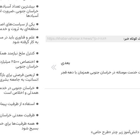
بیشترین تعداد آسبادها
خراسان جنوبی ،ضرورت است
آسبادها
یکی از سیاست‌های اصل
منطقه‌ای به ثروت و خد
علم و فناوری باید در م
 کوتاه خبر:
https://khabarvahonar.ir/news/?p=68189
به کار گرفته شود
کنترل ملخ نیازمند همک
اختصاص 500
بعدی
خراسان جنوبی
 خدمت مومنانه در خراسان جنوبی همزمان با دهه فجر
اربعین فرصتی برای با
انسانیت به جامعه بشری
خراسان جنوبی در خدمت‌
همدلی و اخلاص است
استفاده از ظرفیت پیمان
ظرفیت معدنی خراسان 
همه ظرفیت‌ها برای خدم
بسیج شود