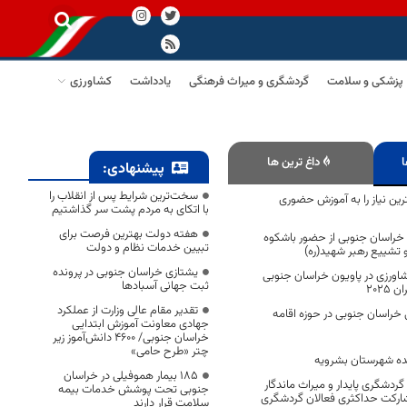
پزشکی و سلامت
گردشگری و میراث فرهنگی
یادداشت
کشاورزی
ا
داغ ترین ها
پیشنهادی:
سخت‌ترین شرایط پس از انقلاب را
رین نیاز را به آموزش حضوری
با اتکای به مردم پشت سر گذاشتیم
هفته دولت بهترین فرصت برای
ر خراسان جنوبی از حضور باشکوه
تبیین خدمات نظام و دولت
 تشییع رهبر شهید(ره)
یشتازی خراسان جنوبی در پرونده
اورزی در پاویون خراسان جنوبی
ثبت جهانی آسبادها
۲۰۲۵
تقدیر مقام عالی وزارت از عملکرد
 خراسان جنوبی در حوزه اقامه
جهادی معاونت آموزش ابتدایی
خراسان جنوبی/ ۴۶۰۰ دانش‌آموز زیر
چتر «طرح حامی»
ده شهرستان بشرویه
۱۸۵ بیمار هموفیلی در خراسان
ردشگری پایدار و میراث ماندگار
جنوبی تحت پوشش خدمات بیمه
ارکت حداکثری فعالان گردشگری
سلامت قرار دارند