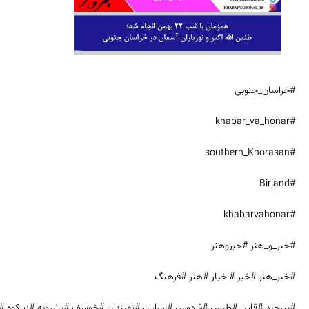
#خراسان_جنوبی
#khabar_va_honar
#southern_Khorasan
#Birjand
#khabarvahonar
#خبر_و_هنر #خبروهنر
#خبر_هنر #خبر #اخبار #هنر #فرهنگ
#بیرجند #قاین #طبس #فردوس #سرایان #نهبندان #خوسف #بشرویه #زیرکوه #