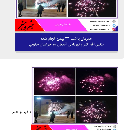
#خبر_و_هنر