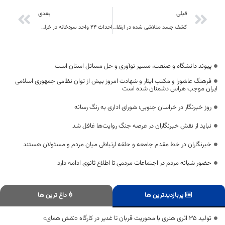
قبلی
بعدی
کشف جسد متلاشی شده در ارتفاعات شهر طبس مسینا شهرستان درمیان
احداث ۲۴ واحد سردخانه در خراسان جنوبی
پیوند دانشگاه و صنعت، مسیر نوآوری و حل مسائل استان است
فرهنگ عاشورا و مکتب ایثار و شهادت امروز بیش از توان نظامی جمهوری اسلامی
ایران موجب هراس دشمنان شده است
روز خبرنگار در خراسان جنوبی؛ شورای اداری به رنگ رسانه
نباید از نقش خبرنگاران در عرصه جنگ روایت‌ها غافل شد
خبرنگاران در خط مقدم جامعه و حلقه ارتباطی میان مردم و مسئولان هستند
حضور شبانه مردم در اجتماعات مردمی تا اطلاع ثانوی ادامه دارد
پربازدیدترین ها
داغ ترین ها
تولید ۳۵ اثری هنری با محوریت قربان تا غدیر در کارگاه «نقش همای»