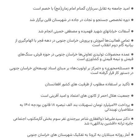
امید جامعه به تقابل سربازان گمنام امام زمان(عج) با خصم است
دوره تخصصی جستجو و نجات در جاده در شهرستان قاین برگزار شد
آسفالت خیابانهای شهید فهمیده و مصطفی خمینی انجام شد
تمامی فعالیت‌ها آموزش و پرورش خراسان جنوبی در دهه فجر با الهام‌گیری از
بیانیه گام دوم انقلاب است
عمده محصولات تولیدی تعاونی‌ها خراسان جنوبی در حوزه فرش، سنگ‌های
قیمتی و نیمه قیمتی و کشاورزی است
«مسئله‌محوری» و «تمرکز بر اولویت‌ها» بر مبنای اسناد توسعه‌ای خراسان جنوبی
در دستور کار قرار گرفته است
تأکید بر استفاده مطلوب از ظرفیت های کشور افغانستان
جمعیت هلال احمر از کانون های اعتماد و امید آفرینی است
پرداخت ۶۶میلیارد تومان تسهیلات بند الف تبصره ۱۸ قانون بودجه ۱۴۰۱ به
متقاضیان نهبندانی
دکتر سیدعلیرضا ذوالفقاری شاعر بیرجندی نفر سوم بخش آثارمکتوب اجتماعی
جایزه ترانه «افشین یداللهی» شد
آمار روزانه مبتلایان به کرونا به تفکیک شهرستان های خراسان جنوبی