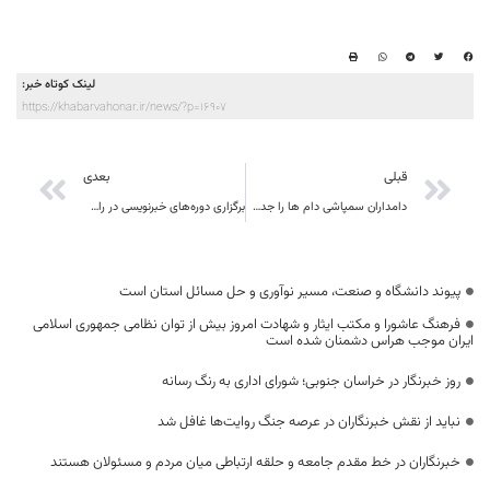
لینک کوتاه خبر:
https://khabarvahonar.ir/news/?p=16907
قبلی
بعدی
دامداران سمپاشی دام ها را جدی بگیرند
برگزاری دوره‌های خبرنویسی در راستای ارتقای علمی خبرنگاران خراسان جنوبی
پیوند دانشگاه و صنعت، مسیر نوآوری و حل مسائل استان است
فرهنگ عاشورا و مکتب ایثار و شهادت امروز بیش از توان نظامی جمهوری اسلامی
ایران موجب هراس دشمنان شده است
روز خبرنگار در خراسان جنوبی؛ شورای اداری به رنگ رسانه
نباید از نقش خبرنگاران در عرصه جنگ روایت‌ها غافل شد
خبرنگاران در خط مقدم جامعه و حلقه ارتباطی میان مردم و مسئولان هستند