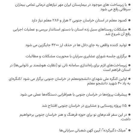
با زیرساخت های موجود در بیمارستان ایران مهر نیازهای درمانی تمامی بیماران
سرطانی رفع می شود
کمبود معلم در استان خراسان جنوبی ۲ هزار و ۲۸۶ معلم نیاز دارد
مشکلات روستاهای سیل زده استان با دستور استاندار بررسی و عملیات اجرایی
رفع آن شروع شد
تولید کننده واقعی به جای دلال ها در حذف ارز 4200 جایگزین می شود
برگزاری جلسه شورای عشایری سرایان با محوریت مشکلات و مطالبات
زیرساخت‌های لازم برای راه‌اندازی سامانه نانی نو (نظارت هوشمند بر نانوایی‌ها) در
استان فراهم است
اولین کنگره ملی شهدای دانشجومعلم در خراسان جنوبی برگزار می شود /کنگره‌ای
به یاد ۴۰ شهید دانشجو معلم
پیشرفت پروژه‌ها در خراسان جنوبی با هم‌افزایی دستگاه‌ها عملی می شود
۱۱۵ پروژه روستایی و عشایری در خراسان جنوبی افتتاح شد
در این سفر قدم‌های نو برای حوزه فرهنگ و هنر خراسان جنوبی برخواهیم
داشت.
“میلک دگیرکرده”؛ آیین کهن شعبانی سرایانی‌ها