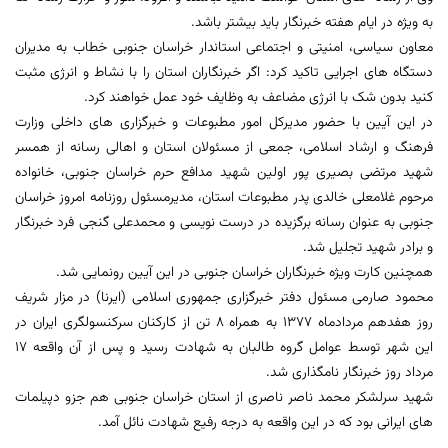
به ویژه در ایام هفته خبرنگار باید بیشتر باشد.
معاون سیاسی، امنیتی و اجتماعی استاندار خراسان جنوبی خطاب به مدیران
دستگاه های اجرایی تاکید کرد: اگر خبرنگاران استان را با نشاط و انرژی مثبت
کنید بدون شک با انرژی مضاعف به وظایف خود عمل خواهند کرد.
در این آیین با حضور مدیرکل امور مطبوعات و خبرگزاری های داخلی وزارت
فرهنگ و ارشاد اسلامی، جمعی از مسئولان استان و اهالی رسانه از همسر
شهید مرتضی بصیری پور اولین شهید مدافع حرم خراسان جنوبی، خانواده
مرحوم غلامعلی خالدی پدر مطبوعات استان، مدیرمسئول روزنامه امروز خراسان
جنوبی به عنوان رسانه برگزیده در درست نویسی و محمدعلی گنجی فرد خبرنگار
و برادر شهید تجلیل شد.
همچنین کارت ویژه خبرنگاران خراسان جنوبی در این آیین رونمایی شد.
محمود صارمی مسئول دفتر خبرگزاری جمهوری اسلامی (ایرنا) در مزار شریف
روز هفدهم مردادماه 1377 به همراه 8 تن از کارکنان سرکنسولگری ایران در
این شهر توسط عوامل گروه طالبان به شهادت رسید و پس از آن واقعه 17
مرداد روز خبرنگار نامگذاری شد.
شهید سرلشکر محمد ناصر ناصری از استان خراسان جنوبی هم جزو دپیلمات
های ایرانی بود که در این واقعه به درجه رفیع شهادت نائل آمد.