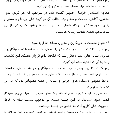
وی اظهار داشت: واقعیت این است که رسانه های الکترونیک و دیجیتال زیاد
شده است اما باید برای فضای مجازی فکر ویژه ای شود.
معاون استاندار خراسان جنوبی گفت: باید در شرایطی که هر فردی بدون
تحقیق، آگاهی، صحت و سقم یک مطلب آن در گروه های بی نام و نشان و
بدون مجوز منتشر می کند فضای مجازی ساماندهی شود که بخشی از این
ساماندهی همان تقویت رسانه هاست.
** نتایج نشست با خبرنگاران و مدیران رسانه ها ارایه شود
وی اظهار داشت: ماه اخیر نشستی با اعضای خانه مطبوعات، خبرنگاران و
مدیران رسانه های استان برگزار شد که تقاضا دارم گزارش عملکرد این نشست
و نتایج آن در اختیار بنده قرار گیرد.
وی گفت: تامین وسیله ایاب و ذهاب خبرنگاران در شب های جلسات
استانداری، لغو ارسال سئوال به دستگاه های اجرایی، برقراری ارتباط بیشتر بین
روابط عمومی دستگاه های اجرایی و رسانه از جمله مصوباتی بود که در این
نشست مطرح شد.
اسماعیلی درباره حضور نیافتن استاندار خراسان جنوبی در مراسم روز خبرنگار
گفت: نبود استاندار در این جلسه نشان بی توجهی نیست بلکه به خاطر
ماموریت های کاری قادر به حضور در جلسه نیستند.
وی از رسانه های استان خواست ناامید نباشند و افزود: شور و حرارت رسانه ها