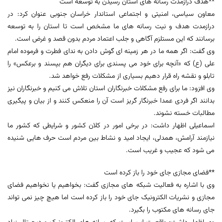
**هدف درازمدت رسانه های استان رسیدن به توسعه است
معاون سیاسی، امنیتی و اجتماعی استاندار خراسان جنوبی عنوان کرد: در
درازمدت هدف و نیت رسانه های ما مشخص است تا استان را به توسعه
برسانند که این مستلزم آگاهی و جلب اعتماد مردم بدون قصد و غرض است.
وی گفت: اگر همه ما در هر زمینه ای گوش دادن به ندای فطرت و فرموده امام
علی (ع) که «آنچه برای خود می پسندی برای دیگران هم بپسند و برعکس» را
تابلو و نقشه راه قرار دهیم بسیاری از مشکلات رفع خواهد شد.
وی افزود: ما برای رفع مشکلات خبرنگاران استان تلاش می کنیم و خبرنگاران نیز
بدانند اگر فردی عمدا خبرنگار گریز است آن را منعکس کنند و از بیان و پیگیری
مطالبات خسته نشوند.
اسماعیلی اظهار داشت: در برخی امور در کلان کشور و شرایطی که کشور ما
نیازمند آرامش، همدلی، ایجاد امید و نشاط بین مردم است حرف هایی شنیده
می شود که عجیب و غریب است.
**فضای مجازی جای خود را باز کرده است
وی با اشاره به فعالیت شبکه های مجازی گفت: بخواهیم یا نخواهیم فضای
مجازی و نشریات الکترونیک جای خود را باز کرده است اما هیچ چیز نمی تواند
جای رسانه های مکتوب را بگیرد.