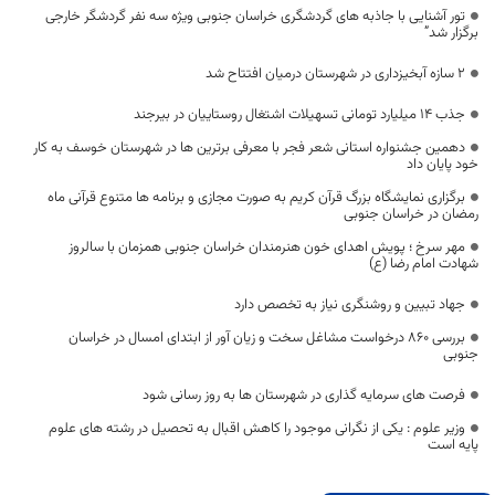
تور آشنایی با جاذبه های گردشگری خراسان جنوبی ویژه سه نفر گردشگر خارجی
برگزار شد”
۲ سازه آبخیزداری در شهرستان درمیان افتتاح شد
جذب 14 میلیارد تومانی تسهیلات اشتغال روستاییان در بیرجند
دهمین جشنواره استانی شعر فجر با معرفی برترین ها در شهرستان خوسف به کار
خود پایان داد
برگزاری نمایشگاه بزرگ قرآن کریم به صورت مجازی و برنامه ها متنوع قرآنی ماه
رمضان در خراسان جنوبی
مهر سرخ ؛ پویش اهدای خون هنرمندان خراسان جنوبی همزمان با سالروز
شهادت امام رضا (ع)
جهاد تبیین و روشنگری نیاز به تخصص دارد
بررسی ۸۶۰ درخواست مشاغل سخت و زیان آور از ابتدای امسال در خراسان
جنوبی
فرصت های سرمایه گذاری در شهرستان ها به روز رسانی شود
وزیر علوم : یکی از نگرانی موجود را کاهش اقبال به تحصیل در رشته های علوم
پایه است