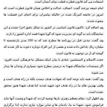
استفاده می کند قانون فطرت قطب نمای انسان است.
امام جمعه بیرجند گفت: انصاف، عدالت و اخلاص همان قانون فطرت است که
امروز در جامعه کمرنگ شده در حالیکه پیامبران برای احیای این فضیلت ها
مبعوث شدند.
وی اضافه کرد: تاکنون قانون اساسی در کشور به شکل دقیق اجرا نشده و این
نمایشگاه باید به گونه ای مدیریت شود که گویا شهدا قصد اداره کشور را دارند.
وی گفت: مدتی قبل در روزنامه ها مطرح شد که به 200 مدیر بازنشسته 6
میلیارد ریال پاداش داده شده و بعضی از این افراد دوباره دعوت به کار شدند که
گوشه ای از بی توجهی به قانون است.
حجت الاسلام و المسلمین عبادی با بیان اینکه مشکل ما فرهنگی است افزود:
اگر مستندات نمایشگاه شهدا به درستی مطرح شود بسیاری از وجدان ها بیدار
می شوند.
وی گفت: همه باید توجه کنند که شهادت هدف نیست بلکه در راه هدف است و
وقتی بهترین های ما در راه هدف خود شهید شدند اما هدف شهدا هنوز محقق
نشده است.
وی اظهار کرد: مقام معظم رهبری بارها توصیه کردند که شهدا و وصیت آنها نباید
فراموش شود، شهدا به ما، یادمان ها و سایر موارد نیازی ندارند لذا برگزاری