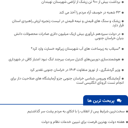
برداشت بیش از ۹۰۰ تن زرشک از اراضی شهرستان نهبندان
۴۳ شعبه در خوسف آراء مردم را أخذ می کند
زرشک و سنگ های قیمتی و نیمه قیمتی در لیست زنجیزه ارزش راهبردی استان
قرار دارد.
در دولت سیزدهم ،ارزآوری بیش ازیک میلیون دلاری صادرات محصولات دانش
بنیان خراسان جنوبی
*سیلاب به زیرساخت های آب شهرستان زیرکوه خسارت وارد کرد*
هوشمندسازی دوربین‌های کنترل سرعت بیرجند لنگ نبود اعتبار کافی در شهرداری
وزیر گردشگری ، از نوروز متفاوت 1404 در خراسان جنوبی تقدیر کرد
آزمایشگاه ویروس شناسی خراسان جنوبی جزو آزمایشگاه های صلاحیت دار برای
انجام تست کرونای انگلیسی است
پربحث ترین ها
سخت‌ترین شرایط پس از انقلاب را با اتکای به مردم پشت سر گذاشتیم
هفته دولت بهترین فرصت برای تبیین خدمات نظام و دولت