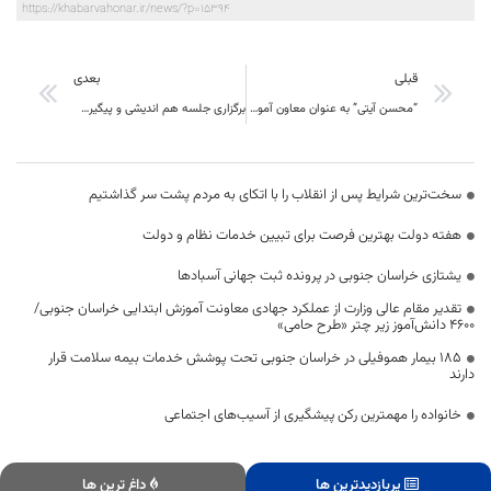
https://khabarvahonar.ir/news/?p=15394
قبلی
بعدی
“محسن آیتی” به عنوان معاون آموزشی و تحصیلات تکمیلی دانشگاه بيرجند منصوب شد
برگزاری جلسه هم اندیشی و پیگیری ثبت جهانی روستای خراشاد
سخت‌ترین شرایط پس از انقلاب را با اتکای به مردم پشت سر گذاشتیم
هفته دولت بهترین فرصت برای تبیین خدمات نظام و دولت
یشتازی خراسان جنوبی در پرونده ثبت جهانی آسبادها
تقدیر مقام عالی وزارت از عملکرد جهادی معاونت آموزش ابتدایی خراسان جنوبی/
۴۶۰۰ دانش‌آموز زیر چتر «طرح حامی»
۱۸۵ بیمار هموفیلی در خراسان جنوبی تحت پوشش خدمات بیمه سلامت قرار
دارند
خانواده را مهمترین رکن پیشگیری از آسیب‌های اجتماعی
پربازدیدترین ها
داغ ترین ها