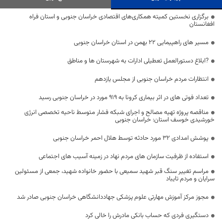
برگزاری نخستین کمیته همکاری‌های اقتصادی خراسان جنوبی و استان فراه
افغانستان
مسیر های راهپیمایی 22 بهمن در استان خراسان جنوبی
?ابلاغ دستورالعمل تعطیلی ادارات به شهرستان ها و مناطق
انتظارات مردم خراسان جنوبی از مجلس یازدهم
تعداد فوتی های در اثر بیماری کرونا به 919 مورد در خراسان جنوبی رسید
مناقصه پروژه تهیه مصالح و اجرای شبکه فشار متوسط ناحیه تخصصی انرژی
خورشیدی خوسف استان: خراسان جنوبی
پوشش امدادی ۳۲ مورد حادثه توسط هلال احمر خراسان جنوبی
استفاده از ظرفیت سازمان های مردم نهاد در زمینه آسیب های اجتماعی
مراسم تغییر سنگ قبر شهید سمیعی با حضور خانواده شهید، جمعی از مسئولین
سرایان و مردم تایباد
مجوز مرکز آموزش مهارتی علوم‌ پزشکی جهاددانشگاهی خراسان جنوبی صادر شد
دستگیری فردی که حساب بانکی مادرش را خالی کرد