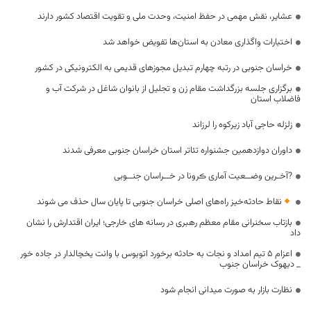
عشایر، نقش مهمی در حفظ امنیت، وحدت ملی و تقویت اقتصاد کشور دارند
اختیارات واگذاری معادن به استان‌ها تفویض خواهد شد
خراسان جنوبی در رتبه چهارم تبدیل مجوزهای قدیمی به الکترونیکی در کشور
برگزاری جلسه بزرگداشت مقام زن و تجلیل از بانوان شاغل در شرکت آب و
فاضلاب استان
زلزله حاجی آباد زیرکوه را لرزاند
داوران دوازدهمین جشنواره تئاتر استان خراسان جنوبی معرفی شدند
?آخـرین وضــعیت آماری ڪرونا در خــراسان جنــوبی
نقاط حادثه‌خیز راه‌های اصلی خراسان جنوبی تا پایان سال حذف می شوند
بازتاب سخنرانی مقام معظم رهبری در رسانه های خارجی؛ ایران اقتدارش را نشان
داد
اعزام ۵ تیم امداد و نجات به حادثه برخورد اتوبوس با وانت یخچالدار در جاده خور
_ دیهوک خراسان جنوب
نظارت بازار به صورت میدانی انجام شود