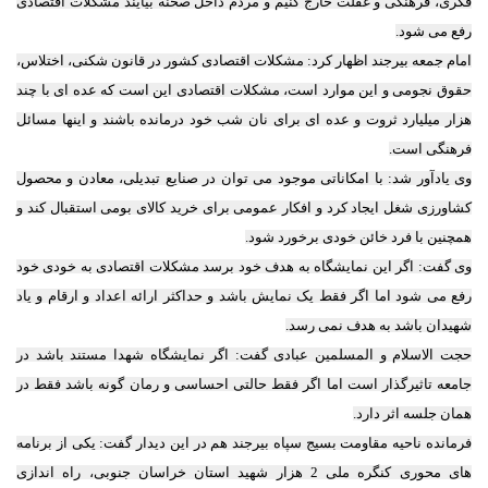
فکری، فرهنگی و غفلت خارج کنیم و مردم داخل صحنه بیایند مشکلات اقتصادی
رفع می شود.
امام جمعه بیرجند اظهار کرد: مشکلات اقتصادی کشور در قانون شکنی، اختلاس،
حقوق نجومی و این موارد است، مشکلات اقتصادی این است که عده ای با چند
هزار میلیارد ثروت و عده ای برای نان شب خود درمانده باشند و اینها مسائل
فرهنگی است.
وی یادآور شد: با امکاناتی موجود می توان در صنایع تبدیلی، معادن و محصول
کشاورزی شغل ایجاد کرد و افکار عمومی برای خرید کالای بومی استقبال کند و
همچنین با فرد خائن خودی برخورد شود.
وی گفت: اگر این نمایشگاه به هدف خود برسد مشکلات اقتصادی به خودی خود
رفع می شود اما اگر فقط یک نمایش باشد و حداکثر ارائه اعداد و ارقام و یاد
شهیدان باشد به هدف نمی رسد.
حجت الاسلام و المسلمین عبادی گفت: اگر نمایشگاه شهدا مستند باشد در
جامعه تاثیرگذار است اما اگر فقط حالتی احساسی و رمان گونه باشد فقط در
همان جلسه اثر دارد.
فرمانده ناحیه مقاومت بسیج سپاه بیرجند هم در این دیدار گفت: یکی از برنامه
های محوری کنگره ملی 2 هزار شهید استان خراسان جنوبی، راه اندازی