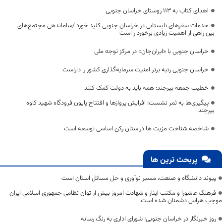
اهدای کتاب به 113 روستای خراسان جنوبی
خدمات سفرهای تابستانی در خراسان جنوبی کلید خورد /ساماندهی مجتمع‌های
بین راهی از اهمیت زیادی برخوردار است
خراسان جنوبی با «ایران‌جان» در مرکز توجه ملی
خراسان جنوبی رتبه برتر امنیت سرمایه‌گذاری کشور را داراست
خطیب جمعه بیرجند: همه باید به دولت کمک کنند
پیگیری‌‎ها به ثمر نشست؛ افزایش پروازها و افتتاح پایون فرودگاه شهید کاوه
بیرجند
شاخصه شناخت مزیت ها دراستان رکن اساسی توسعه است
پربحث ترین ها
پیوند دانشگاه و صنعت، مسیر نوآوری و حل مسائل استان است
فرهنگ عاشورا و مکتب ایثار و شهادت امروز بیش از توان نظامی جمهوری اسلامی ایران
موجب هراس دشمنان شده است
روز خبرنگار در خراسان جنوبی؛ شورای اداری به رنگ رسانه