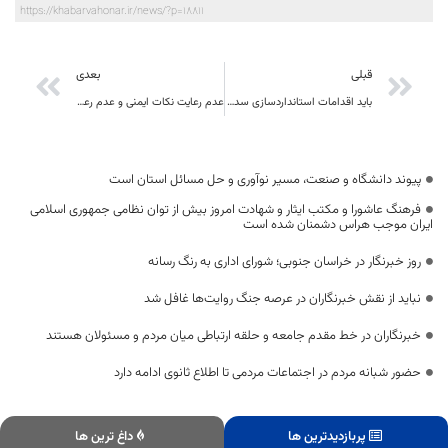
https://khabarvahonar.ir/news/?p=18811
قبلی
بعدی
باید اقدامات استانداردسازی سدی در برابر خلاقیت در جامعه شود
عدم رعایت نکات ایمنی و عدم رعایت فاصله کامیون حامل بتون از کانال حفر شده در امیرآباد حادثه آفرید
پیوند دانشگاه و صنعت، مسیر نوآوری و حل مسائل استان است
فرهنگ عاشورا و مکتب ایثار و شهادت امروز بیش از توان نظامی جمهوری اسلامی
ایران موجب هراس دشمنان شده است
روز خبرنگار در خراسان جنوبی؛ شورای اداری به رنگ رسانه
نباید از نقش خبرنگاران در عرصه جنگ روایت‌ها غافل شد
خبرنگاران در خط مقدم جامعه و حلقه ارتباطی میان مردم و مسئولان هستند
حضور شبانه مردم در اجتماعات مردمی تا اطلاع ثانوی ادامه دارد
پربازدیدترین ها
داغ ترین ها