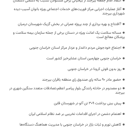
انتقاد امام جمعه بیرجند از بیخیالی برخی مسئولان نسبت به دشمنی دشمنان
آغاز عملیات اجرایی مرکز فوریت‌های خدمات اجتماعی ویژه بانوان آسیب دیده
شهرداری بیرجند
?افتتاح و بهره برداری از چند پروژه عمرانی در بخش گزیک شهرستان درمیان
مساله سلامت یک امانت ویژه در دستان برخی از جمله سازمان بیمه سلامت و
پزشکان معالج است
اجتماع خودجوش مردم داغدار و عزدار مرکز استان خراسان جنوبی
خراسان جنوبی چهارمین استان عشایرخیز کشور است
روز بدون فوتی کرونا در خراسان جنوبی
حضور مادر ۹۰ ساله پای صندوق رای منطقه باقران بیرجند
دو مصدوم در حادثه رانندگی بلوار پیامبر اعظم،تصادفات متعدد سنگین شهری در
بیرجند
پیش بینی برداشت ۳۰۹ تن آلو در شهرستان قاین
اهتمام دشمن در اجرای اقدامات تخریبی بر ضد نظام اسلامی ایران
کاهش تورم و ثبات بازار در خراسان جنوبی با مدیریت هماهنگ دستگاه‌ها