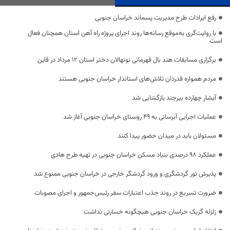
رفع ایرادات طرح مدیریت پسماند خراسان جنوبی
با روایت‌گری به‌موقع رسانه‌ها روند اجرای پروژه راه آهن استان همچنان فعال
است
برگزاری مسابقات هند بال قهرمانی نونهالان دختر استان 12 مرداد در قاین
مردم همواره قدردان تلاش‌های استاندار خراسان جنوبی هستند
آبشار چهارده بیرجند بازگشایی شد
عملیات اجرایی آبرسانی به ۴۹ روستای خراسان جنوبی آغاز شد
مسئولان باید در میدان حضور پیدا کنند
عملکرد ۹۸ درصدی بنیاد مسکن خراسان جنوبی در تهیه طرح هادی
پذیرش تور گردشگری و ورود گردشگر خارجی در خراسان جنوبی ممنوع شد
ضرورت تسریع در روند جذب اعتبارات سفر رئیس‌جمهور و اجرای مصوبات
زلزله گزیک خراسان جنوبی هیچگونه خسارتی نداشت