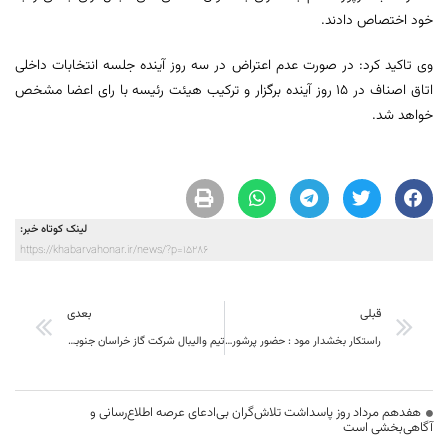
خود اختصاص دادند.
وی تاکید کرد: در صورت عدم اعتراض در سه روز آینده جلسه انتخابات داخلی
اتاق اصناف در 15 روز آینده برگزار و ترکیب هیئت رئیسه با رای اعضا مشخص
خواهد شد.
لینک کوتاه خبر:
https://khabarvahonar.ir/news/?p=15286
قبلی
بعدی
راستکار بخشدار مود : حضور پرشور مردم در انتخابات یأس و ناامیدی دشمنان اسلام وایران را به همراه داشت.
تیم والیبال شرکت گاز خراسان جنوبی قهرمان مسابقات جام رمضان بسیج ادارات بیرجند شد
هفدهم مرداد روز پاسداشت تلاش‌گران بی‌ادعای عرصه اطلاع‌رسانی و
آگاهی‌بخشی است