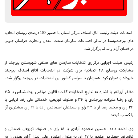
انتخابات هیئت رئیسه اتاق اصناف مرکز استان با حضور 100 درصدی روسای اتحادیه
های بیرجندتوسط در سالن اجتماعات سازمان صنعت، معدن و تجارت خراسان جنوبی
در فضای آرام و سالم برگزار شد.
رئیس هیئت اجرایی برگزاری انتخابات سازمان های صنفی شهرستان بیرجند از
مشارکت روسای 48 اتحادیه برای شرکت در انتخابات اتاق اصناف بیرجند
خبرداد و عنوان کرد: همزمان با سراسر کشور این انتخابات در بیرجند برگزار شد.
مظفر آریانفر با اشاره به نتایج انتخابات گفت: آقایان مرتضی یزدانشناس با 35
رای و رضا علیزاده بیرجندی با 34 و صنوف توزیعی، خدماتی علی رضا اربابی با
24 رای و مجید رضا لر با 23 رای و سیدعلی اسماعیل زاده با 19 رای بیشترین آرا
را کسب کردند.
وی ادامه داد: حسین محمود آبادی با 18 رای در صنوف توزیعی خدماتی و
غلامرضا جعفرپور مقدم با 17 رای به عنوان اعضای علی البدل آرای بعدی را به