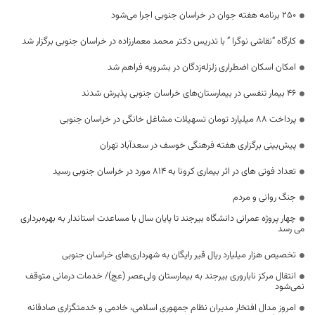
۲۵۰ برنامه هفته جوان در خراسان جنوبی اجرا می‌شود
کارگاه “نقاشی نوگرا ” با تدریس دکتر محمد معمارزاده در خراسان جنوبی برگزار شد
امکان اسکان اضطراری زلزله‌زدگان در بشرویه فراهم شد
۴۶ بیمار تنفسی در بیمارستان‌های خراسان جنوبی پذیرش شدند
پرداخت ۸۸ میلیارد تومان تسهیلات مشاغل خانگی در خراسان جنوبی
پیش‌بینی برگزاری هفته فرهنگی خوسف در سعدآباد تهران
تعداد فوتی های در اثر بیماری کرونا به 814 مورد در خراسان جنوبی رسید
جنگ روانی و مردم
چهار پروژه عمرانی دانشگاه بیرجند تا پایان سال با مساعدت استاندار به بهره‌برداری
می رسد
تخصیص هزار میلیارد ریال قیر رایگان به شهرداری‌های خراسان جنوبی
انتقال مرکز ناباروری بیرجند به بیمارستان ولی‌عصر (عج)/ خدمات درمانی متوقف
نمی‌شود
امروز مدال افتخار مدیران نظام جمهوری اسلامی، خادمی و خدمتگزاری صادقانه