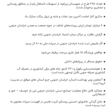
تعداد 265 طرح در شهرستان زیرکوه، از تسهیلات اشتغال پایدار در مناطق روستایی
و عشایری برخوردار شدند
سالروز آغاز امامت آخرین مرد نجات و مایه ی نزول برکات مبارک باد
۶ میلیارد تومان ارزش پرونده‌های تخلف در حوزه صنعت و معدن خراسان جنوبی
گزارش نظارت بر مراکز درمان اعتیاد خراسان جنوبی ارائه شود
آثار طبیعی ثبت شده خراسان جنوبی در میراث ملی به ۸۰ اثر رسید
نواقص ورزشگاه ۱۵ هزار نفری بیرجند برطرف می‌شود
حقوق مسافر در پروازهای داخلی
با هوشمندسازی یکهزار و 720 کنتور چاه های برقی کشاورزی در مصرف آب
کشاورزی صرفه جویی قابل توجهی شده است
?معاون وزیر بهداشت:استان خراسان جنوبی جزو استان های موفق در مدیریت
کرونا است
عملکرد قابل دفاع معاونت صنایع دستی خراسان جنوبی این بار خوسف – خور و
اشتغالزایی
نخل گردانی عاشورای حسینی روستای کریت طبس در فهرست میراث معنوی به
ثبت رسیده است