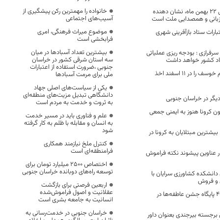
خانواده را مهمترین رکن پیشگیری از
حضور در راهپیمایی ۲۲ بهمن ماه، نشان دهنده
آسیب‌های اجتماعی
بانی و همصدایی ملت است
موضوع میراث فرهنگی، امری
 اعتبارات ستاد بازآفرینی شهری
فرابخشی است
بیشترین تعداد آسبادها در میان
فرازی : بودجه ریزی عملیاتی
سه استان شرقی کشور در خراسان
صاد کشور خواهد داشت
جنوبی ،ضرورت استفاده از اعتبارات
۴۳ شعبه آرای مردم خوسف را در ۱۱ اسفند اخذ
ملی برای مرمت آسبادها
یکی از سیاست‌های اصلی جهاد
دانشگاهی تبدیل مزیت‌های منطقه‌ای
 دیگر در خراسان جنوبی
به ثروت و خدمت به مردم است
ن کرونا هنوز به ایمنی جمعی
علم و فناوری باید در مسیر خدمت
به انسان و مقابله با ظلم به کار گرفته
شود
 تا ۳۹ سال، بیشترین مبتلایان به کرونا در
کنترل ملخ نیازمند همکاری
فرامنطقه‌ای است
ر عناوین پیشوند نکته فراموش
اختصاص 2500 میلیارد تومان برای
توسعه راه‌های دوبانده خراسان جنوبی
دانشکده کشاورزی سرایان با
ی و فروش
اربعین فرصتی برای بازگشت
عقلانیت و اصول فراموش‌شده
برپایی یک هزار و ۴۳ پایگاه‌ جشن عاطفه‌ها در
انسانیت به جامعه بشری است
خراسان جنوبی در خدمت‌رسانی به
رجسته بیرجندی بعنوان داور