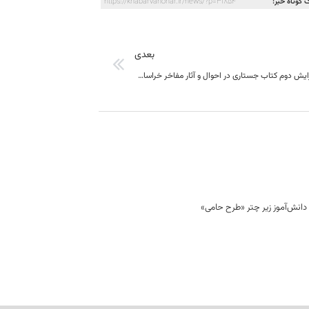
 کوتاه خبر:
https://khabarvahonar.ir/news/?p=31854
بعدی
رونمایی از ویرایش دوم کتاب جستاری در احوال و آثار مفاخر خراسان جنوبی