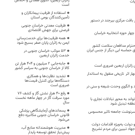
زائران اربعین، الگوی همدلی و اخلاص
یات
است
استفاده از ظرفیت پیمانکاران و
تأمین‌کنندگان بومی استان
 بافت مرکزی بیرجند در دستور
ظرفیت معدنی خراسان جنوبی
فرصتی برای جهش اقتصادی
هار حوزه انتخابیه خراسان
همه ظرفیت‌ها برای خدمت‌رسانی
ایمن به زائران پایان صفر بسیج شود
 احترام مدافعان سلامت کشور
ق حماسه ایی دیگر از جنس ایران
53 موکب خراسان جنوبی در
خدمت زائران اربعین
جابه‌جایی 2 میلیون و 404 هزار تن
ی زائران اربعین ضروری است
کالا از خراسان جنوبی به سراسر کشور
 اثر تاریخی منقول به استاندار
تشدید نظارت‌ها و همکاری
دستگاه‌ها برای کنترل قیمت‌ها
ضروری است
د و الگوی وحدت شیعه و سنی در
رفع 40 هزار نشتی گاز و کشف 76
مورد سرقت گاز در چهار ماهه نخست
اند به محور تبادلات تجاری با
سال
نطقه تبدیل شود
پسماندهای آزمایشگاهی پزشکی
سرنوشت جامعه تاثیر محسوس
قانونی خراسان جنوبی مکانیزه دفع
می‌شود
 دولت به‌ویژه اقدامات دولت
مدیریت هوشمندانه منابع آب،
جهاد تبیین برای مردم تشریح
پیش‌نیاز تحقق توسعه پایدار