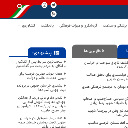
پزشکی و سلامت
گردشگری و میراث فرهنگی
یادداشت
کشاورزی
ا
داغ ترین ها
پیشنهادی:
سخت‌ترین شرایط پس از انقلاب را
۳ درصد کشف قاچاق سوخت در خراسان
با اتکای به مردم پشت سر گذاشتیم
 گذشته
هفته دولت بهترین فرصت برای
 فیلمسازی برای تحقق عدالت
تبیین خدمات نظام و دولت
خراسان جنوبی
یشتازی خراسان جنوبی در پرونده
۱ میلیارد تومان به مجتمع فرهنگی هنری
ثبت جهانی آسبادها
تقدیر مقام عالی وزارت از عملکرد
لان سیاسی اصلاح‌طلب و اصحاب
جهادی معاونت آموزش ابتدایی
با خانواده شهید رضا اورادی
خراسان جنوبی/ ۴۶۰۰ دانش‌آموز زیر
چتر «طرح حامی»
دافع وطن در بیرجند/ شهید
۱۸۵ بیمار هموفیلی در خراسان
جنوبی تحت پوشش خدمات بیمه
 افغانستان، فرصتی مناسب
سلامت قرار دارند
ست