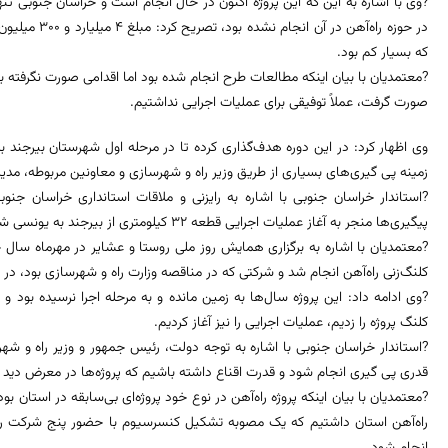
?وی با اشاره به این که این پروژه اکنون در حال انجام است و خراسان جنوبی تنه
در حوزه راه‌آهن
که بسیار کم بود.
?معتمدیان با بیان اینکه مطالعات طرح انجام شده بود اما اقدامی صورت نگرفته بو
صورت گرفت، عملاً توفیقی برای عملیات اجرایی نداشتیم.
وی اظهار کرد: در این دوره هدف‌گذاری کرده تا در مرحله اول شهرستان بیرجند 
زمینه پی گیری‌های بسیاری از طریق وزیر راه و شهرسازی و معاونین مربوطه، مدیرا
?استاندار خراسان جنوبی با اشاره به رایزنی و ملاقات استانداری خراسان جنو
پیگیری‌ها منجر به آغاز عملیات اجرایی قطعه 32 کیلومتری از بیرجند به یونسی شد.
?معتمدیان با اشاره به برگزاری همایش روز ملی روستا و عشایر در مهرماه سال 
کلنگ‌زنی راه‌آهن انجام شد و شرکتی که در مناقصه وزارت راه و شهرسازی بود، در 
?وی ادامه داد: این پروژه سال‌ها به زمین مانده و به مرحله اجرا نرسیده بود و
کلنگ پروژه را زدیم، عملیات اجرایی را نیز آغاز کردیم.
?استاندار خراسان جنوبی با اشاره به توجه دولت، رئیس جمهور و وزیر راه و شهر
قدری پی گیری انجام شود و قدرت اقناع داشته باشیم که پروژه‌ها در معرض دید 
?معتمدیان با بیان اینکه پروژه راه‌آهن در نوع خود پروژه‌ای بی‌سابقه در استان 
راه‌آهن استان داشتیم که یک مصوبه تشکیل کنسرسیوم با حضور پنج شرکت راه‌س
انجام شود.