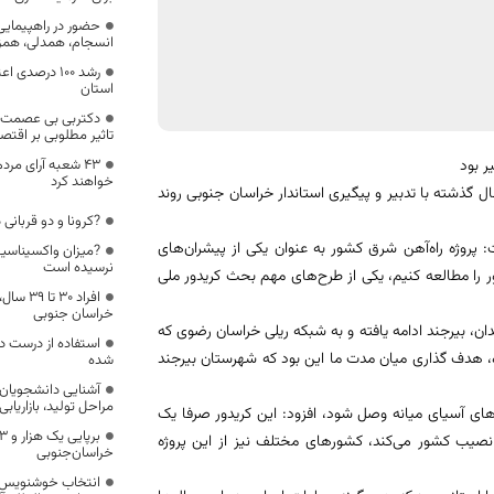
انسجام، همدلی، همز
رشد 100 درصدی
استان
دکتربی بی عصمت سر
تاثیر مطلوبی بر اقت
ر بود
خواهند کرد
ل گذشته با تدبیر و پیگیری استاندار خراسان جنوبی روند
?کرونا و دو قربانی
پروژه راه‌آهن شرق کشور به عنوان یکی از پیشران‌های
?میزان واکسیناسیو
نرسیده است
را مطالعه کنیم، یکی از طرح‌های مهم بحث کریدور ملی
افراد ۳۰
خراسان جنوبی
ندان، بیرجند ادامه یافته و به شبکه ریلی خراسان رضوی که
استفاده از درست د
، هدف گذاری میان مدت ما این بود که شهرستان بیرجند
شده
آشنایی دانشجویان 
مراحل تولید، بازاریاب
های آسیای میانه وصل شود، افزود: این کریدور صرفا یک
نصیب کشور می‌کند، کشورهای مختلف نیز از این پروژه
خراسان‌جنوبی
انتخاب خوشنویس ب