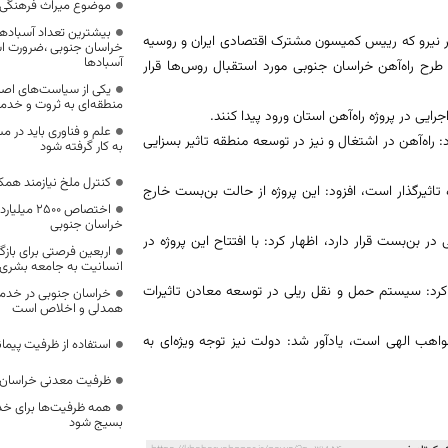
موضوع میراث فرهنگی،
بیشترین تعداد آسبادها
یر نیرو که رییس کمیسون مشترک اقتصادی ایران و روسیه
خراسان جنوبی ،ضرورت است
آسبادها
طرح راه‌آهن خراسان جنوبی مورد استقبال روس‌ها قرار
یکی از سیاست‌های اصل
منطقه‌ای به ثروت و خد
رایی در پروژه راه‌آهن استان ورود پیدا کنند.
علم و فناوری باید در م
 راه‌آهن در اشتغال و نیز در توسعه منطقه تاثیر بسزایی
به کار گرفته شود
کنترل ملخ نیازمند همک
ه تاثیرگذار است، افزود: این پروژه از حالت بن‌بست خارج
اختصاص 500
خراسان جنوبی
ر بن‌بست قرار دارد، اظهار کرد: با افتتاح این پروژه در
اربعین فرصتی برای با
انسانیت به جامعه بشری
 کرد: سیستم حمل و نقل ریلی در توسعه معادن تاثیرات
خراسان جنوبی در خدمت‌
همدلی و اخلاص است
مواهب الهی است، یادآور شد: دولت نیز توجه ویژه‌ای به
استفاده از ظرفیت پیمان
ظرفیت معدنی خراسان 
همه ظرفیت‌ها برای خدم
بسیج شود