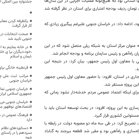
ا استانی بود که هیچ‌گونه عملیات اجرایی در این سال‌ها
جشنواره بین المللی آ
 در آن انجام نشده بود، تصریح کرد: مبلغ 4 میلیارد و 300 میلیون تومان ردیف بودجه اعتباری برای استان در نظر گرفته شد
یکطرفه کردن معابر
د، ادامه داد: در خراسان جنوبی علیرغم پیگیری زیادی که
کار قرار گرفت
صحت انتخابات در چ
جنوبی تایید شد
به عنوان مرکز استان به شبکه ریلی متصل شود که در این
در خانه بماینم به
،خود،دیگران برا ی خل
ن راه‌آهن و رئیس سازمان برنامه و بودجه انجام شد.
،ایمان و اسلام
بی با معاون اول رئیس جمهور، بیان کرد: در نتیجه این
قرنطینه خانگی برا
مراتب ثبت ملی چهار
جاری در استان، افزود: با حضور معاون اول رئیس جمهور
خراسان جنوبی
این پروژه مستقر شد.
خراسان جنوبی نما
 برای اینکه اعتماد عمومی مردم خدشه‌دار نشود زمانی که
جمهوری اسلامی ایران
خراسان جنوبی می‌تو
اقتصادهای نوظهور م
سازی به این پروژه، افزود: در بحث توسعه استان باید با
فرهنگ عمومی در 
مسئولین کشوری قرار گیرد.
دارد
بود، تصریح کرد: در طی سه ماه دو مصوبه دولت در رابطه با
دستاوردهای نظام و
ازی و راه‌آهن بود و مقرر شد قطعه بیرجند به گناباد
سیزدهم را در راستای 
شود