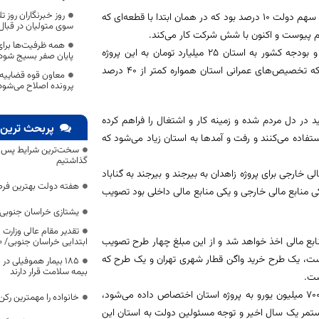
روز خبرنگاران روز 
?وی ادامه داد: سهم کنسرسیوم 20 درصد، سهم صندوق توسعه ملی 70 درصد و سهم دولت 10 درصد بود که در همان ابتدا با قطعه‌ای که
سوی متولیان در قبال
سیوم پیوست و اکنون با شش شرکت کار می‌کند.
همه ظرفیت‌ها برای
?استاندار خراسان جنوبی بیان کرد: در سفر دکتر نوبخت، رئیس سازمان برنامه و بودجه کشور به استان 25 میلیارد تومان به این پروژه
پایان صفر بسیج شود
اختصاص یافت که تخصیص 100 درصدی داشت و در نوع خود بی‌نظیر بود، چراکه تخصیص‌های عمرانی استان همواره کمتر از 40 درصد
معاون قوه قضاییه:
پرونده اصلاح می‌شود
ید در دل مردم شده و زمینه کار و اشتغال را فراهم کرده
پربحث ترین 
ستفاده می‌کنند و رفت و آمدها به استان زیاد می‌شود که
سخت‌ترین شرایط پس از 
گذاشتیم
ی خارجی برای پروژه زاهدان به بیرجند و بیرجند به گناباد
هفته دولت بهترین فرص
کی منابع مالی خارجی و یکی منابع مالی داخلی بود تصویب
یشتازی خراسان جنوبی د
تقدیر مقام عالی وزارت
میلیارد یورو از کشور روسیه منابع مالی اخذ خواهد شد و از این مبلغ چهار طرح تصویب
ابتدایی خراسان جنوبی/ ۴۶۰۰ دانش‌آموز زیر چتر «طرح حامی»
است، یک طرح خرید واگن قطار شهری تهران و یک طرح که
۱۸۵ بیمار هموفیلی
بیمه سلامت قرار دارند
ست.
?وی با بیان اینکه خوشبختانه این مبلغ عدد قابل توجهی است و از این طریق 700 میلیون یورو به پروژه استان اختصاص داده می‌شود،
خانواده را مهمترین رک
مستمر یک سال اخیر و توجه مسئولین دولت به استان این