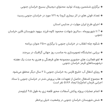
برگزاری ششمین رویداد تولید محتوای دیجیتال بسیج خراسان جنوبی
تعداد فوتی های در اثر بیماری کرونا به 721 مورد در خراسان جنوبی رسید؛
اجرای طرح ایران مهارت در مدارس استان
? ١١ شهریورماه ، سالروز شهادت محمود کاوه فرزند بیهود شهرستان قاین خراسان
جنوبی
شکوه چله انقلاب در خراسان جنوبی با برگزاری 2500 عنوان برنامه
برپایی نمایشگاه تصویرسازی به مناسب روز جهانی گرافیک در بیرجند
لغو فعالیت های حضوری مجموعه های فرهنگی و هنری به مدت یک هفته
درشهرستاهای قرمز خراسان جنوبی
رویای انتقال آب خلیج فارس به خراسان جنوبی تا ۲ سال دیگر محقق می‌شود
مجموع اشتغال حاصل از تعهدات هاب پرورش شتر در خراسان جنوبی با ستاد
اجرایی فرمان امام(ره) ایجاد 5186 نفر است
اتمام عملیات پروژه روکش آسفالت محور قلعه زری به طول 9.5 کیلومتر
شش شهرستان خراسان جنوبی در وضعیت خیلی پرخطر