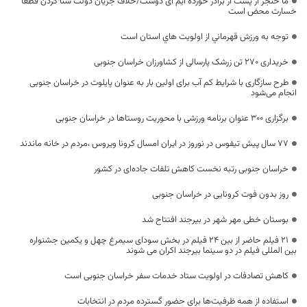
ما خنجر از پشت از برادر خورده ایم ای دوست/خلاف جریان دولت شنا کردن قطعا
خسارت محض است
توجه به ورزش قهرماني از اولويت هاي استان است
خریداری 270 تن زرشک پارسالی از کشاورزان خراسان جنوبی
طرح سازگاری با شرایط کم آب برای اولین بار به عنوان پایلوت در خراسان جنوبی
انجام می‌شود
برگزاری ۳۰۰ عنوان برنامه ورزشی با محوریت روستاها در خراسان جنوبی
77 سال پیش تیفوس در نوروز در ایران امسال کرونا ویروس ،مردم در خانه ماندند
خراسان جنوبی رتبه نخست کاهش تلفات جاده‌ای در کشور
روز بدون فوت کرونایی در خراسان جنوبی
بوستان خطی مهر شهر در بیرجند افتتاح شد
21 فیلم‌ حاضر از بین 24 فیلم در بخش سودای سیمرغ چهل و یکمین جشنواره
بین المللی فیلم در دو سینما بیرجند اکران می شوند
کاهش تصادفات در اولویت ستاد خدمات سفر خراسان جنوبی است
استفاده از همه ظرفیت‌ها برای حضور گسترده مردم در انتخابات