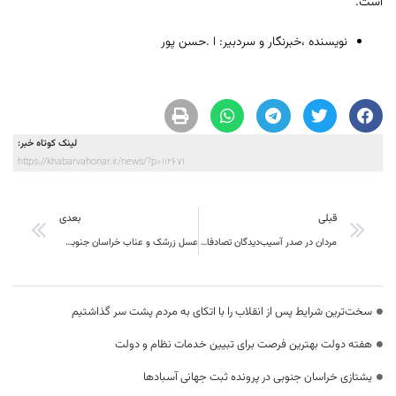
است.
نویسنده ،خبرنگار و سردبیر: ا .حسن پور
لینک کوتاه خبر:
https://khabarvahonar.ir/news/?p=112671
قبلی
بعدی
مردان در صدر آسیب‌دیدگان تصادفات خراسان جنوبی قرار دارند
عسل زرشک و عناب خراسان جنوبی شناسنامه‌دار می‌شود
سخت‌ترین شرایط پس از انقلاب را با اتکای به مردم پشت سر گذاشتیم
هفته دولت بهترین فرصت برای تبیین خدمات نظام و دولت
یشتازی خراسان جنوبی در پرونده ثبت جهانی آسبادها