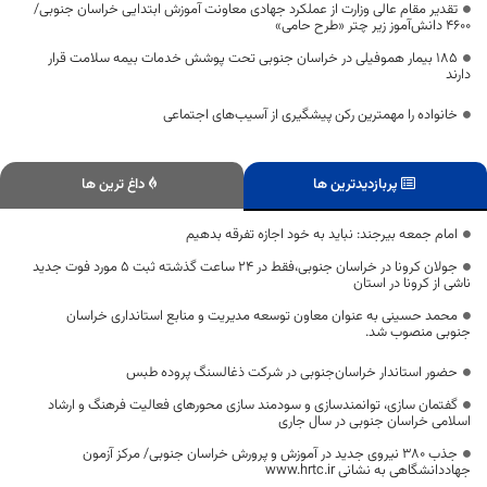
تقدیر مقام عالی وزارت از عملکرد جهادی معاونت آموزش ابتدایی خراسان جنوبی/
۴۶۰۰ دانش‌آموز زیر چتر «طرح حامی»
۱۸۵ بیمار هموفیلی در خراسان جنوبی تحت پوشش خدمات بیمه سلامت قرار
دارند
خانواده را مهمترین رکن پیشگیری از آسیب‌های اجتماعی
پربازدیدترین ها
داغ ترین ها
امام جمعه بیرجند: نباید به خود اجازه تفرقه بدهیم
جولان کرونا در خراسان جنوبی،فقط در 24 ساعت گذشته ثبت 5 مورد فوت جدید
ناشی از کرونا در استان
محمد حسینی به عنوان معاون توسعه مدیریت و منابع استانداری خراسان
جنوبی منصوب شد.
حضور استاندار خراسان‌جنوبی در شرکت ذغالسنگ پروده طبس
گفتمان سازی، توانمندسازی و سودمند سازی محورهای فعالیت فرهنگ و ارشاد
اسلامی خراسان جنوبی در سال جاری
جذب ۳۸۰ نیروی جدید در آموزش و پرورش خراسان جنوبی/ مرکز آزمون
جهاددانشگاهی به نشانی www.hrtc.ir