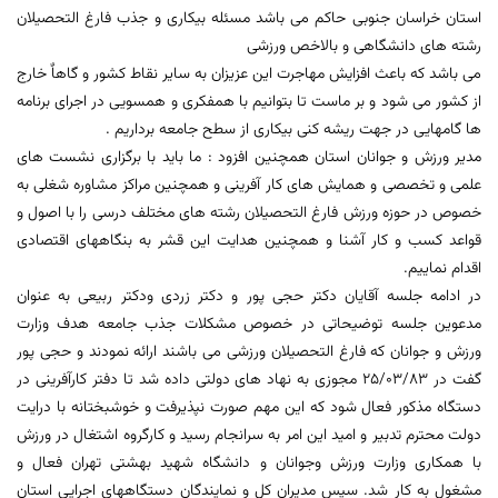
استان خراسان جنوبی حاکم می باشد مسئله بیکاری و جذب فارغ التحصیلان
رشته های دانشگاهی و بالاخص ورزشی
می باشد که باعث افزایش مهاجرت این عزیزان به سایر نقاط کشور و گاهاٌ خارج
از کشور می شود و بر ماست تا بتوانیم با همفکری و همسویی در اجرای برنامه
ها گامهایی در جهت ریشه کنی بیکاری از سطح جامعه برداریم .
مدیر ورزش و جوانان استان همچنین افزود : ما باید با برگزاری نشست های
علمی و تخصصی و همایش های کار آفرینی و همچنین مراکز مشاوره شغلی به
خصوص در حوزه ورزش فارغ التحصیلان رشته های مختلف درسی را با اصول و
قواعد کسب و کار آشنا و همچنین هدایت این قشر به بنگاههای اقتصادی
اقدام نماییم.
در ادامه جلسه آقایان دکتر حجی پور و دکتر زردی ودکتر ربیعی به عنوان
مدعوین جلسه توضیحاتی در خصوص مشکلات جذب جامعه هدف وزارت
ورزش و جوانان که فارغ التحصیلان ورزشی می باشند ارائه نمودند و حجی پور
گفت در 25/03/83 مجوزی به نهاد های دولتی داده شد تا دفتر کارآفرینی در
دستگاه مذکور فعال شود که این مهم صورت نپذیرفت و خوشبختانه با درایت
دولت محترم تدبیر و امید این امر به سرانجام رسید و کارگروه اشتغال در ورزش
با همکاری وزارت ورزش وجوانان و دانشگاه شهید بهشتی تهران فعال و
مشغول به کار شد. سپس مدیران کل و نمایندگان دستگاههای اجرایی استان