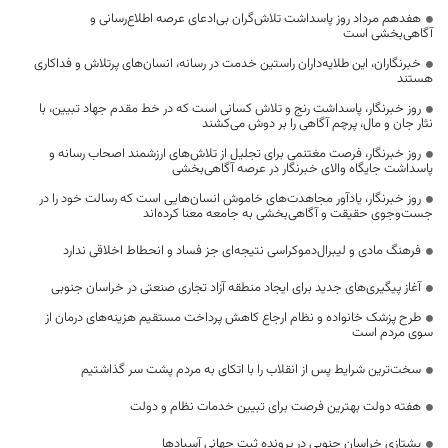
هفدهم مرداد روز پاسداشت تلاش‌گران بی‌ادعای عرصه اطلاع‌رسانی و
آگاهی‌بخشی است
خبرنگاران، این طلایه‌داران راستین خدمت در رسانه، انسان‌های پرتلاش و فداکاری
هستند
روز خبرنگار، پاسداشت رنج و تلاش کسانی است که در خط مقدم جهاد تبیین، با
نثار جان و مال، پرچم آگاهی را بر دوش می‌کشند
روز خبرنگار، فرصت مغتنمی برای تجلیل از تلاش‌های ارزشمند اصحاب رسانه و
پاسداشت جایگاه والای خبرنگار در عرصه آگاهی‌بخشی
روز خبرنگار، یادآور مجاهدت‌های خاموش انسان‌هایی است که رسالت خود را در
جست‌وجوی حقیقت و آگاهی‌بخشی به جامعه معنا کرده‌اند
فرهنگ مادی و لیبرال‌دموکراسی نتیجه‌ای جز فساد و انحطاط اخلاقی ندارد
آغاز پیگیری‌های جدید برای ایجاد منطقه آزاد تجاری صنعتی در خراسان جنوبی
طرح پزشک خانواده و نظام ارجاع کاهش پرداخت مستقیم هزینه‌های درمان از
سوی مردم است
سخت‌ترین شرایط پس از انقلاب را با اتکای به مردم پشت سر گذاشتیم
هفته دولت بهترین فرصت برای تبیین خدمات نظام و دولت
یشتازی خراسان جنوبی در پرونده ثبت جهانی آسبادها