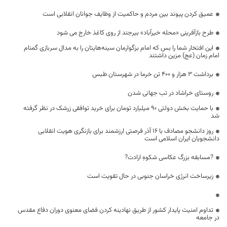
عمیق کردن پیوند بین مردم و حاکمیت از وظایف جوانان انقلابی است
طرح بازآفرینی «محله خیرآباد» بیرجند از روی کاغذ خارج می شود
این افتخار شما را بس که امام بزگوارمان سینه‌هایتان را به مدال سربازی گمنام
امام زمان (عج) مزین داشتند
برداشت ۳ هزار و ۴۰۰ ‌تن خرما‌ در شهرستان طبس
روستای خراشاد در تب جهانی شدن
با حمایت بخش دولتی ۹۰ میلیارد تومان برای خرید توافقی زرشک در نظر گرفته
شد
روز دانشجو مصادف با ۱۶ آذر فرصتی ارزشمند برای بازنگری هویت انقلابی
دانشجویان ایران اسلامی است
?مسابقه بزرگ عکاسی شکوهِ ارادت?
زیرساخت انرژی خراسان جنوبی در حال تقویت است
تداوم امنیت پایدار کشور از طریق نهادینه کردن فضای معنوی دوران دفاع مقدس
در جامعه