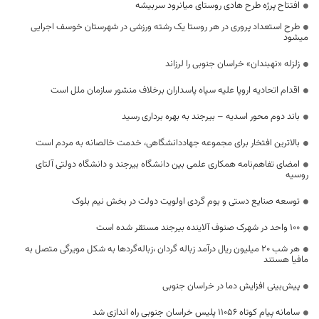
افتتاح پرژه طرح هادی روستای میانرود سربیشه
طرح استعداد پروری در هر روستا یک رشته ورزشی در شهرستان خوسف اجرایی
میشود
زلزله «نهبندان» خراسان جنوبی را لرزاند
اقدام اتحادیه اروپا علیه سپاه پاسداران برخلاف منشور سازمان ملل است
باند دوم محور اسدیه – بیرجند به بهره برداری رسید
بالاترین افتخار برای مجموعه جهاددانشگاهی، خدمت خالصانه به مردم است
امضای تفاهم‌نامه همکاری علمی بین دانشگاه بیرجند و دانشگاه دولتی آلتای
روسیه
توسعه صنایع دستی و بوم گردی اولویت دولت در بخش نیم بلوک
۱۰۰ واحد در شهرک صنوف آلاینده بیرجند مستقر شده‌ است
هر شب 20 میلیون ریال درآمد زباله گردان ،زباله‌گردها به شکل مویرگی متصل به
مافیا هستند
پیش‌بینی افزایش دما در خراسان جنوبی
سامانه پیام کوتاه 11056 پلیس خراسان جنوبی راه اندازی شد