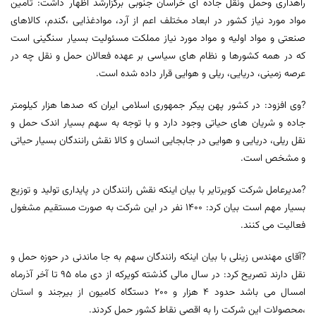
راهداری وحمل ونقل جاده ای خراسان جنوبی برگزارشد اظهار داشت: تامین
مواد مورد نیاز کشور در ابعاد مختلف اعم از آرد، موادغذایی ،گندم، کالاهای
صنعتی و مواد اولیه و مواد مورد نیاز مملکت مسئولیت بسیار سنگینی است
که در همه کشورها و نظام های سیاسی بر عهده فعالان حمل و نقل چه در
عرصه زمینی، دریایی، ریلی و هوایی قرار داده شده است.
?وی افزود: در کشور پهن پیکر جمهوری اسلامی ایران که صدها هزار کیلومتر
جاده و شریان های حیاتی وجود دارد و با توجه به سهم بسیار اندک حمل و
نقل ریلی، دریایی و هوایی در جابجایی انسان و کالا نقش رانندگان بسیار حیاتی
و مشخص است.
?مدیرعامل شرکت کویرتایر با بیان اینکه نقش رانندگان در پایداری تولید و توزیع
بسیار مهم است بیان کرد: 1400 نفر در این شرکت به صورت مستقیم مشغول
فعالیت می کنند.
?آقای مهندس زینلی با بیان اینکه رانندگان سهم به جا ماندنی در حوزه حمل و
نقل دارند تصریح کرد: در سال مالی گذشته کویرکه از دی ماه 95 تا آخر آذرماه
امسال می باشد حدود 4 هزار و 200 دستگاه کامیون از بیرجند و استان
،محصولات این شرکت را به اقصی نقاط کشور حمل کردند.