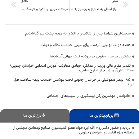
قبلی
بعدی
نیاز استان به صنایع بدون نیاز به آب و نگاه باز و فرا بخشی مدیران برای توسعه
صیانت محوری و تاکید بر فرهنگ ایمنی در کارگاه باید سرلوحه قرار گیرد
سخت‌ترین شرایط پس از انقلاب را با اتکای به مردم پشت سر گذاشتیم
هفته دولت بهترین فرصت برای تبیین خدمات نظام و دولت
یشتازی خراسان جنوبی در پرونده ثبت جهانی آسبادها
تقدیر مقام عالی وزارت از عملکرد جهادی معاونت آموزش ابتدایی خراسان جنوبی/
۴۶۰۰ دانش‌آموز زیر چتر «طرح حامی»
۱۸۵ بیمار هموفیلی در خراسان جنوبی تحت پوشش خدمات بیمه سلامت قرار
دارند
خانواده را مهمترین رکن پیشگیری از آسیب‌های اجتماعی
پربازدیدترین ها
داغ ترین ها
بازدید وحضور دکتر روح الله ایردخواه عضو کمیسیون صنایع ومعادن مجلس از
منطقه ویژه اقتصادی خراسان جنوبی