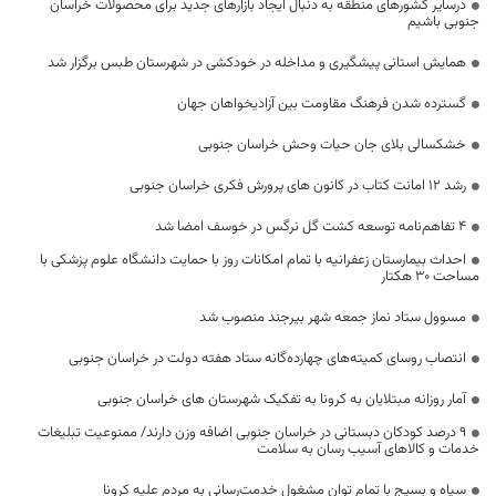
درسایر کشورهای منطقه به دنبال ایجاد بازارهای جدید برای محصولات خراسان
جنوبی باشیم
همایش استانی پیشگیری و مداخله در خودکشی در شهرستان طبس برگزار شد
گسترده شدن فرهنگ مقاومت بین آزادیخواهان جهان
خشکسالی بلای جان حیات وحش خراسان جنوبی
رشد 12 امانت کتاب در کانون های پرورش فکری خراسان جنوبی
۴ تفاهم‌نامه توسعه کشت گل نرگس در خوسف امضا شد
احداث بیمارستان زعفرانیه با تمام امکانات روز با حمایت دانشگاه علوم پزشکی با
مساحت ۳۰ هکتار
مسوول ستاد نماز جمعه شهر بیرجند منصوب شد
انتصاب روسای کمیته‌های چهارده‌گانه ستاد هفته دولت در خراسان جنوبی
آمار روزانه مبتلایان به کرونا به تفکیک شهرستان های خراسان جنوبی
۹ درصد کودکان دبستانی در خراسان جنوبی اضافه وزن دارند/ ممنوعیت تبلیغات
خدمات و کالا‌های آسیب رسان به سلامت
سپاه و بسیج با تمام توان مشغول خدمت‌رسانی به مردم علیه کرونا