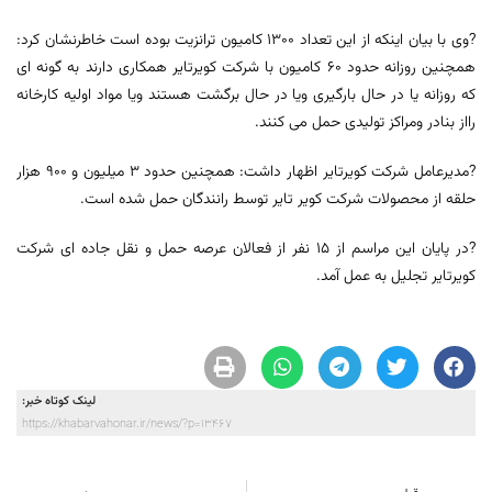
?وی با بیان اینکه از این تعداد 1300 کامیون ترانزیت بوده است خاطرنشان کرد:
همچنین روزانه حدود 60 کامیون با شرکت کویرتایر همکاری دارند به گونه ای
که روزانه یا در حال بارگیری ویا در حال برگشت هستند ویا مواد اولیه کارخانه
رااز بنادر ومراکز تولیدی حمل می کنند.
?مدیرعامل شرکت کویرتایر اظهار داشت: همچنین حدود 3 میلیون و 900 هزار
حلقه از محصولات شرکت کویر تایر توسط رانندگان حمل شده است.
?در پایان این مراسم از 15 نفر از فعالان عرصه حمل و نقل جاده ای شرکت
کویرتایر تجلیل به عمل آمد.
لینک کوتاه خبر:
https://khabarvahonar.ir/news/?p=13467