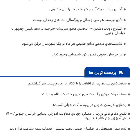
آخـرین وضــعیت آماری ڪرونا در خــراسان جنــوبی
آقای نویسند هر سن و سالی و بزرگسالی نشانه ی پختگی نیست
افتتاح دوبانده شدن 100 درصدی محور سربیشه-بیرجند در سفر رئیس جمهور به
خراسان جنوبی
نشست‌های مردمی منابع طبیعی هر ماه در یک شهرستان برگزار می‌شود
در خراسان جنوبی کمبود کود شیمیایی وجود ندارد
پربحث ترین ها
سخت‌ترین شرایط پس از انقلاب را با اتکای به مردم پشت سر گذاشتیم
هفته دولت بهترین فرصت برای تبیین خدمات نظام و دولت
یشتازی خراسان جنوبی در پرونده ثبت جهانی آسبادها
تقدیر مقام عالی وزارت از عملکرد جهادی معاونت آموزش ابتدایی خراسان جنوبی/ ۴۶۰۰
دانش‌آموز زیر چتر «طرح حامی»
۱۸۵ بیمار هموفیلی در خراسان جنوبی تحت پوشش خدمات بیمه سلامت قرار دارند