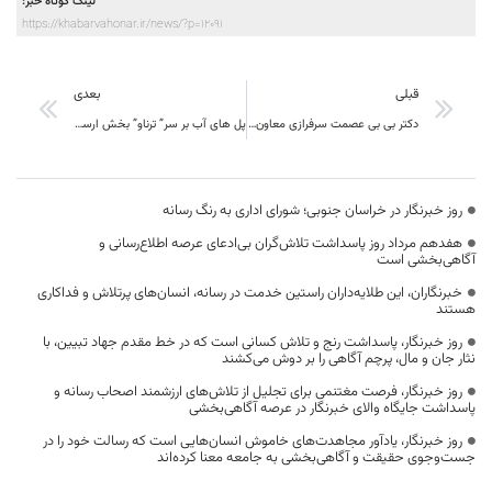
لینک کوتاه خبر:
https://khabarvahonar.ir/news/?p=12091
قبلی
بعدی
دکتر بی بی عصمت سرفرازی معاون استاندار : مبنای ارزیابی دستگاه ها در حوزه اقتصاد مقاومتي کاهش تصدي گري دولتي است
پل های آب بر سر” ترناو” بخش ارسک شهرستان بشرویه مرمت و بازسازی می شود
روز خبرنگار در خراسان جنوبی؛ شورای اداری به رنگ رسانه
هفدهم مرداد روز پاسداشت تلاش‌گران بی‌ادعای عرصه اطلاع‌رسانی و
آگاهی‌بخشی است
خبرنگاران، این طلایه‌داران راستین خدمت در رسانه، انسان‌های پرتلاش و فداکاری
هستند
روز خبرنگار، پاسداشت رنج و تلاش کسانی است که در خط مقدم جهاد تبیین، با
نثار جان و مال، پرچم آگاهی را بر دوش می‌کشند
روز خبرنگار، فرصت مغتنمی برای تجلیل از تلاش‌های ارزشمند اصحاب رسانه و
پاسداشت جایگاه والای خبرنگار در عرصه آگاهی‌بخشی
روز خبرنگار، یادآور مجاهدت‌های خاموش انسان‌هایی است که رسالت خود را در
جست‌وجوی حقیقت و آگاهی‌بخشی به جامعه معنا کرده‌اند