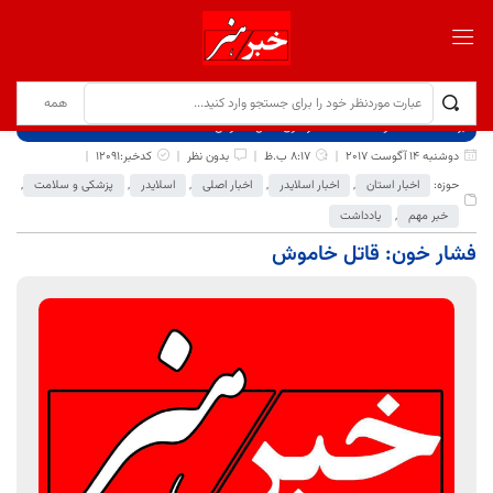
برگ نخست
نوشته‌ها
فشار خون: قاتل خاموش
دوشنبه 14 آگوست 2017
8:17 ب.ظ
بدون نظر
کدخبر:12091
حوزه:
اخبار استان
,
اخبار اسلایدر
,
اخبار اصلی
,
اسلایدر
,
پزشکی و سلامت
,
خبر مهم
,
یادداشت
فشار خون: قاتل خاموش