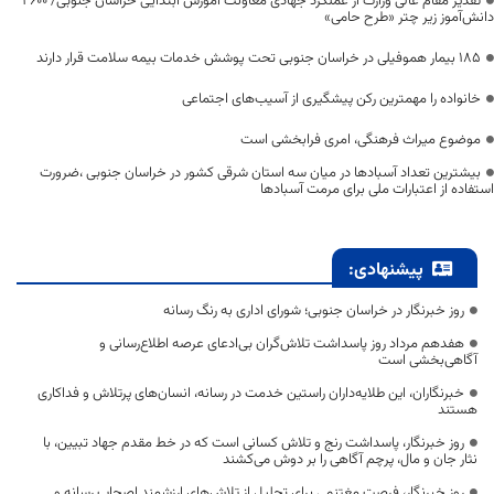
تقدیر مقام عالی وزارت از عملکرد جهادی معاونت آموزش ابتدایی خراسان جنوبی/ ۴۶۰۰
دانش‌آموز زیر چتر «طرح حامی»
۱۸۵ بیمار هموفیلی در خراسان جنوبی تحت پوشش خدمات بیمه سلامت قرار دارند
خانواده را مهمترین رکن پیشگیری از آسیب‌های اجتماعی
موضوع میراث فرهنگی، امری فرابخشی است
بیشترین تعداد آسبادها در میان سه استان شرقی کشور در خراسان جنوبی ،ضرورت
استفاده از اعتبارات ملی برای مرمت آسبادها
پیشنهادی:
روز خبرنگار در خراسان جنوبی؛ شورای اداری به رنگ رسانه
هفدهم مرداد روز پاسداشت تلاش‌گران بی‌ادعای عرصه اطلاع‌رسانی و
آگاهی‌بخشی است
خبرنگاران، این طلایه‌داران راستین خدمت در رسانه، انسان‌های پرتلاش و فداکاری
هستند
روز خبرنگار، پاسداشت رنج و تلاش کسانی است که در خط مقدم جهاد تبیین، با
نثار جان و مال، پرچم آگاهی را بر دوش می‌کشند
روز خبرنگار، فرصت مغتنمی برای تجلیل از تلاش‌های ارزشمند اصحاب رسانه و