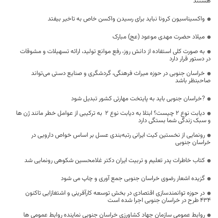
هستند
واکسیناسیون کرونا نباید برای رسیدن واکسن خاص به تاخیر بیفتد
میلاد حضرت مهدی موعود (عج) مبارک
به صورت کلی استفاده از دانش روز، رفع موانع تولید، ارائه تسهیلات و مشوقات
در دستور قرار دارد
خراسان جنوبی در حوزه میراث فرهنگی، گردشگری و صنایع دستی می‌تواند
صاحبنظر باشد
?خراسان جنوبی باید به پایتخت مهارتی کشور تبدیل شود
دیابت نوع 2 چیست؟ ابتلا به دیابت نوع ۲ به ترکیبی از عوامل خطر مانند ژن ها
و سبک زندگی شما بستگی دارد
رونمایی از نخستین کیت ایرانی رتبه‌بندی عسل بر اساس خواص دارویی در
خراسان جنوبی
کتاب خاطرات پدر تعلیم و تربیت ایران دکتر غلامحسین شکوهی رونمایی شد
گزیده اشعار رضوی خراسان جنوبی جمع آوری و چاپ می شود
در حوزه توانمندسازی اقتصادی در بخش توسعه کارآفرینی و اشتغازایی تاکنون
۴۳۴ طرح در خراسان جنوبی اجرا شده است
روابط عمومي سازمان جهاد كشاورزي خراسان جنوبي نماینده روابط عمومی ها