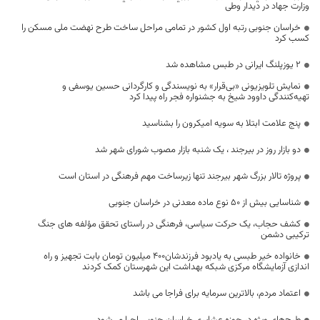
وزارت جهاد در دیدار وطی
خراسان جنوبی رتبه اول کشور در تمامی مراحل ساخت طرح نهضت ملی مسکن را
کسب کرد
۲ یوزپلنگ ایرانی در طبس مشاهده شد
نمایش تلویزیونی «بی‌قرار» به نویسندگی و کارگردانی حسین یوسفی و
تهیه‌کنندگی داوود شیخ به جشنواره فجر راه پیدا کرد
پنج علامت ابتلا به سویه امیکرون را بشناسید
دو بازار روز در بیرجند ، یک شنبه بازار مصوب شورای شهر شد
پروژه تالار بزرگ شهر بیرجند تنها زیرساخت مهم فرهنگی در استان است
شناسایی بیش از 50 نوع ماده معدنی در خراسان جنوبی
کشف حجاب، یک حرکت سیاسی، فرهنگی در راستای تحقق مؤلفه های جنگ
ترکیبی دشمن
خانواده خیر طبسی به یادبود فرزندشان۴٠٠ میلیون تومان بابت تجهیز و راه
اندازی آزمایشگاه مرکزی شبکه بهداشت این شهرستان کمک کردند
اعتماد مردم، بالاترین سرمایه برای فراجا می باشد