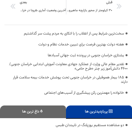
قبلی
بعدی
۳۰ کیلومتر از محور بازارچه ماهیرود به فراه افغانستان در دست اجرا است
آخـرین وضعیت آماری ڪرونا در خراسان جنوبی
سخت‌ترین شرایط پس از انقلاب را با اتکای به مردم پشت سر گذاشتیم
هفته دولت بهترین فرصت برای تبیین خدمات نظام و دولت
یشتازی خراسان جنوبی در پرونده ثبت جهانی آسبادها
تقدیر مقام عالی وزارت از عملکرد جهادی معاونت آموزش ابتدایی خراسان جنوبی/
۴۶۰۰ دانش‌آموز زیر چتر «طرح حامی»
۱۸۵ بیمار هموفیلی در خراسان جنوبی تحت پوشش خدمات بیمه سلامت قرار
دارند
خانواده را مهمترین رکن پیشگیری از آسیب‌های اجتماعی
پربازدیدترین ها
داغ ترین ها
دو مشاهده مستقیم یوزپلنگ در نایبندان طبس