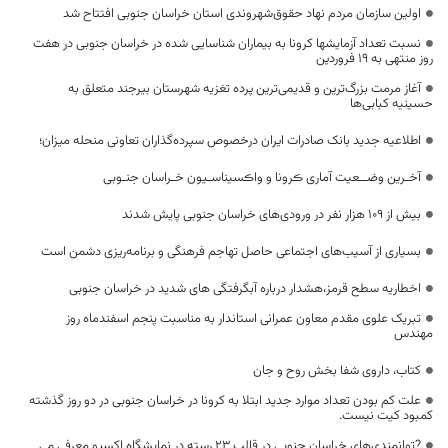
اولین سازمان مردم نهاد حقوق‌شهروندی استان خراسان جنوبی افتتاح شد
نسبت تعداد آزمایشها کرونا به بیماران شناسایی شده در خراسان جنوبی در هفت
روز منتهی به 19 فروردین
آغاز مرمت بزرگ‌ترین و قدیمی‌ترین پرده تغزیه شهرستان بیرجند متعلق به
حسینیه کبابی‌ها
اطلاعیه جدید بانک صادرات ایران درخصوص سپرده‌گذاران تعاونی منحله میزان؛
آخـرین وضــعیت آماری ڪرونا و واڪسیناسـیون خـراسان جنـوبی
بیش از ۱۰۹ هزار نفر در ورودی‌های خراسان جنوبی پایش شدند
بسیاری از آسیب‌های اجتماعی حاصل تهاجم فرهنگی و برنامه‌ریزی دشمن است
اخطاریه سطح قرمز،هشدار درباره آبگرفتگی های شدید در خراسان جنوبی
تبریک علوی مقدم معاون عمرانی استاندار به مناسبت پنجم اسفندماه روز
مهندس
کتاب، داروی شفا بخش روح و جان
علت کم بودن تعداد موارد جدید ابتلا به کرونا در خراسان جنوبی در دو روز گذشته
کمبود کیت نیست.
?توانمندی‌های خراسان جنوبی در قالب ۲۳ رسته در نمایشگاه اکسپو معرفی می