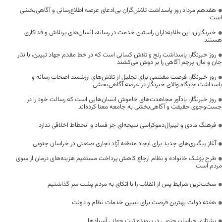
هفدهم مرداد روز پاسداشت تلاش‌گران بی‌ادعای عرصه اطلاع‌رسانی و آگاهی‌بخشی
است
خبرنگاران، این طلایه‌داران راستین خدمت در رسانه، انسان‌های پرتلاش و فداکاری
هستند
روز خبرنگار، پاسداشت رنج و تلاش کسانی است که در خط مقدم جهاد تبیین، با نثار
جان و مال، پرچم آگاهی را بر دوش می‌کشند
روز خبرنگار، فرصت مغتنمی برای تجلیل از تلاش‌های ارزشمند اصحاب رسانه و
پاسداشت جایگاه والای خبرنگار در عرصه آگاهی‌بخشی
روز خبرنگار، یادآور مجاهدت‌های خاموش انسان‌هایی است که رسالت خود را در
جست‌وجوی حقیقت و آگاهی‌بخشی به جامعه معنا کرده‌اند
فرهنگ مادی و لیبرال‌دموکراسی نتیجه‌ای جز فساد و انحطاط اخلاقی ندارد
آغاز پیگیری‌های جدید برای ایجاد منطقه آزاد تجاری صنعتی در خراسان جنوبی
طرح پزشک خانواده و نظام ارجاع کاهش پرداخت مستقیم هزینه‌های درمان از سوی
مردم است
سخت‌ترین شرایط پس از انقلاب را با اتکای به مردم پشت سر گذاشتیم
هفته دولت بهترین فرصت برای تبیین خدمات نظام و دولت
یشتازی خراسان جنوبی در پرونده ثبت جهانی آسبادها