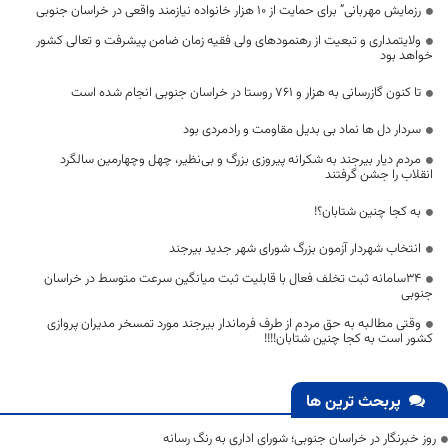
رزمایش مهربانی” برای حمایت از 10 هزار خانواده نیازمند واقعی در خراسان جنوبی
ولایتمداری و تبعیت از رهنمودهای ولی فقیه زمان ضامن پیشرفت و تعالی کشور
خواهد بود
تا کنون گازرسانی به هزار و ۷۶۱ روستا در خراسان جنوبی انجام شده است
سردار دل ها نماد بی بدیل مقاومت و رادمردی بود
مردم دیار بیرجند به شکرانه پیروزی بزرگ و بی‌نظیر، چهل وچهارمین سالگرد
انقلاب را جشن گرفتند
به کجا چنین شتابان؟!
انتخاب شهردار آزمون بزرگ شورای شهر جدید بیرجند
34سامانه ثبت تخلف فعال با قابلیت ثبت میانگین سرعت متوسط در خراسان
جنوبی
وقتی مطالبه به حق مردم از طرف فرماندار بیرجند مورد تمسخر مدیران پروازی
کشور است به کجا چنین شتابان!!!!
پربحث ترین ها
روز خبرنگار در خراسان جنوبی؛ شورای اداری به رنگ رسانه