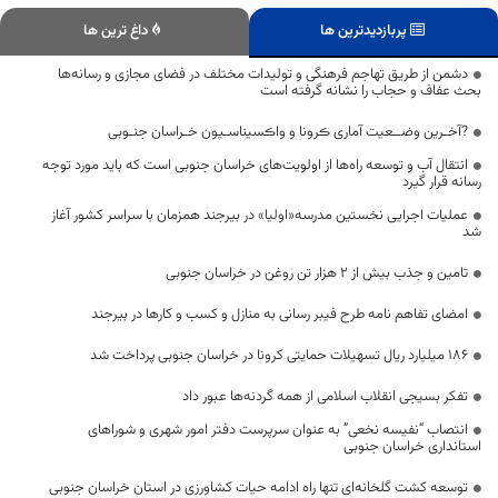
پربازدیدترین ها
داغ ترین ها
دشمن از طریق تهاجم‌ فرهنگی و تولیدات مختلف در فضای مجازی و رسانه‌ها
بحث عفاف و حجاب را نشانه گرفته است
?آخـرین وضــعیت آماری ڪرونا و واڪسیناسـیون خـراسان جنـوبی
انتقال آب و توسعه راه‌ها از اولویت‌های خراسان جنوبی است که باید مورد توجه
رسانه قرار گیرد
عملیات اجرایی نخستین مدرسه«اولیا» در بیرجند همزمان با سراسر کشور آغاز
شد
تامین و جذب بیش از ۲ هزار تن روغن در خراسان جنوبی
امضای تفاهم نامه طرح فیبر رسانی به منازل و کسب و کارها در بیرجند
۱۸۶ میلیارد ریال تسهیلات حمایتی کرونا در خراسان جنوبی پرداخت شد
تفکر بسیجی انقلاب اسلامی از همه گردنه‌ها عبور داد
انتصاب “نفیسه نخعی” به عنوان سرپرست دفتر امور شهری و شوراهای
استانداری خراسان جنوبی
توسعه کشت گلخانه‌ای تنها راه ادامه حیات کشاورزی در استان خراسان جنوبی