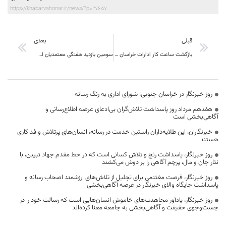
https://khabarvahonar.ir/news/?p=27657
قبلی
بعدی
بازگشت ساعت کار ادارات خراسان جنوبی به روال قبل
سومین بازدید هفتگی معتمدیان استاندار خراسان جنوبی از شهرک صنعتی بیرجند
روز خبرنگار در خراسان جنوبی؛ شورای اداری به رنگ رسانه
هفدهم مرداد روز پاسداشت تلاش‌گران بی‌ادعای عرصه اطلاع‌رسانی و
آگاهی‌بخشی است
خبرنگاران، این طلایه‌داران راستین خدمت در رسانه، انسان‌های پرتلاش و فداکاری
هستند
روز خبرنگار، پاسداشت رنج و تلاش کسانی است که در خط مقدم جهاد تبیین، با
نثار جان و مال، پرچم آگاهی را بر دوش می‌کشند
روز خبرنگار، فرصت مغتنمی برای تجلیل از تلاش‌های ارزشمند اصحاب رسانه و
پاسداشت جایگاه والای خبرنگار در عرصه آگاهی‌بخشی
روز خبرنگار، یادآور مجاهدت‌های خاموش انسان‌هایی است که رسالت خود را در
جست‌وجوی حقیقت و آگاهی‌بخشی به جامعه معنا کرده‌اند