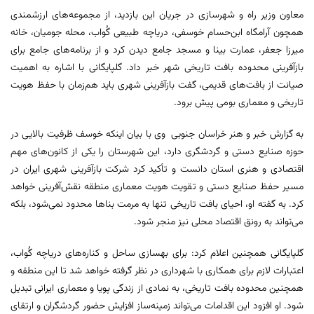
معاون وزیر راه و شهرسازی در جریان این بازدید، از مجموعه‌های ارزشمندی
همچون آرامگاه ابن‌حسام خوسفی، دریاچه طبیعی گُواب، محله جومیان، خانه
میرزا جعفر، عمارت بینا و مسجد جامع دیدن کرد و از برنامه‌های جامع برای
بازآفرینی محدوده بافت تاریخی شهر خبر داد. گلپایگانی با اشاره به اهمیت
صیانت از بافت‌های قدیمی، گفت بازآفرینی شهری باید هم‌زمان با حفظ هویت
تاریخی و معماری بومی پیش برود.
به گزارش خبر و هنر خراسان جنوبی وی با بیان اینکه خوسف ظرفیت بالایی در
حوزه صنایع دستی و گردشگری دارد، این شهرستان را یکی از کانون‌های مهم
اقتصادی و هنری استان دانست و تأکید کرد شرکت بازآفرینی شهری ایران در
مسیر حفظ صنایع دستی و تقویت هویت معماری منطقه نقش‌آفرینی خواهد
کرد. به گفته او، احیای بافت تاریخی تنها به مرمت بناها محدود نمی‌شود، بلکه
می‌تواند به رونق اقتصاد محلی نیز منجر شود.
گلپایگانی همچنین اعلام کرد: برای بهسازی ساحل و کناره‌های دریاچه گُواب،
اعتبارات لازم برای همکاری با شهرداری در نظر گرفته خواهد شد تا این منطقه و
همچنین محدوده بافت تاریخی، به نمادی از زندگی پویا و معماری ایرانی تبدیل
شود. او افزود این اقدامات می‌تواند زمینه‌ساز افزایش حضور گردشگران و ارتقای