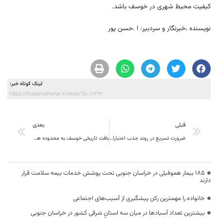
کیفیت محیط شهری در خوسف باشد.
نویسنده ،خبرنگار و سردبیر: ا .حسن پور
لینک کوتاه خبر:
https://khabarvahonar.ir/news/?p=112494
قبلی
بعدی
ضرورت تسریع در روند جذب اعتبارات سفر رئیس‌جمهور و اجرای مصوبات
بافت تاریخی خوسف به محدوده هدف بازآفرینی با حمایت مجلس و دولت تبدیل می شود
۱۸۵ بیمار هموفیلی در خراسان جنوبی تحت پوشش خدمات بیمه سلامت قرار
دارند
خانواده را مهمترین رکن پیشگیری از آسیب‌های اجتماعی
بیشترین تعداد آسبادها در میان سه استان شرقی کشور در خراسان جنوبی