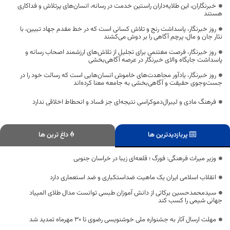
خبرنگاران، این طلایه‌داران راستین خدمت در رسانه، انسان‌های پرتلاش و فداکاری
هستند
روز خبرنگار، پاسداشت رنج و تلاش کسانی است که در خط مقدم جهاد تبیین، با
نثار جان و مال، پرچم آگاهی را بر دوش می‌کشند
روز خبرنگار، فرصت مغتنمی برای تجلیل از تلاش‌های ارزشمند اصحاب رسانه و
پاسداشت جایگاه والای خبرنگار در عرصه آگاهی‌بخشی
روز خبرنگار، یادآور مجاهدت‌های خاموش انسان‌هایی است که رسالت خود را در
جست‌وجوی حقیقت و آگاهی‌بخشی به جامعه معنا کرده‌اند
فرهنگ مادی و لیبرال‌دموکراسی نتیجه‌ای جز فساد و انحطاط اخلاقی ندارد
پربازدیدترین ها
داغ ترین ها
وزیر میراث فرهنگی: فورگ ؛ قلعه‌ای زیبا در خراسان جنوبی
انقلاب اسلامی ایران یک ماهیت ضداستکباری و ضد استعماری دارد
سیدمحمدحسین برکاتی از دانش آموزان طبسی توانست مدال طلای المپیاد
جهانی شیمی را کسب کند
مهلت ارسال آثار به جشنواره ملی خوشنویسی رضوی تا 30 مهرماه تمدید شد