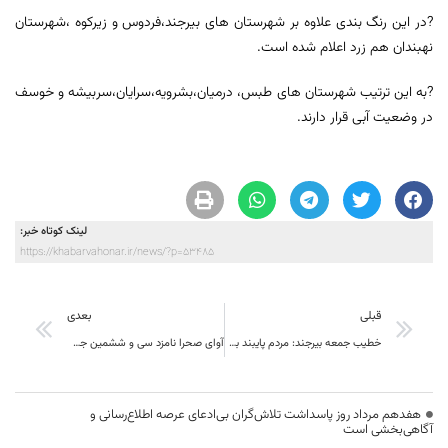
?در این رنگ بندی علاوه بر شهرستان های بیرجند،فردوس و زیرکوه ،شهرستان
نهبندان هم زرد اعلام شده است.
?به این ترتیب شهرستان های طبس، درمیان،بشرویه،سرایان،سربیشه و خوسف
در وضعیت آبی قرار دارند.
لینک کوتاه خبر:
https://khabarvahonar.ir/news/?p=53485
قبلی
بعدی
خطیب جمعه بیرجند: مردم پایبند به آرمان‌های انقلاب هستند
آوای صحرا نامزد سی و ششمین جشنواره موسیقی فجر.
هفدهم مرداد روز پاسداشت تلاش‌گران بی‌ادعای عرصه اطلاع‌رسانی و
آگاهی‌بخشی است