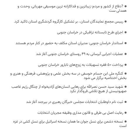
?دفاع از کشور و مردم؛ زیباترین و فداکارانه ترین موسیقی مهربانی، وحدت و
همدلی ست
رییس مجمع نمایندگان استان ، بر تشکیل کارگروه گردشگری استان تاکید کرد.
اجرای طرح تابستانه ترافیکی در خراسان جنوبی
استاندار خراسان جنوبی: مدیران استان مکلف به حضور در کنار مردم هستند
عملیات اجرایی آبرسانی به ۴۹ روستای خراسان جنوبی آغاز شد
پرداخت ۵۰ فقره تسهیلات به زوج‌های نابارور خراسان جنوبی
کنگره ملی ابن حسام خوسفی در سه بخش علمی و پژوهشی، فرهنگی و هنری و
بخش اختتامیه برگزار می شود
شهید سید حسن نصرالله برای رهایی انسان‌های آزادیخواه از چنگال رژیم غاصب
صهیونیستی از هیچ تلاشی فروگذار نکرد
ثبت نام داوطلبان انتخابات مجلس خبرگان رهبری در بیرجند آغاز شد
رعایت اصل بی طرفی و قانون مداری وظیفه مجریان انتخابات
نسخه دشمن برای نسل جوان ما همان نسخه اسرائیل برای نسل کشی در غزه
است