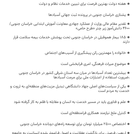
هفته دولت بهترین فرصت برای تبیین خدمات نظام و دولت
یشتازی خراسان جنوبی در پرونده ثبت جهانی آسبادها
تقدیر مقام عالی وزارت از عملکرد جهادی معاونت آموزش ابتدایی خراسان جنوبی/
۴۶۰۰ دانش‌آموز زیر چتر «طرح حامی»
۱۸۵ بیمار هموفیلی در خراسان جنوبی تحت پوشش خدمات بیمه سلامت قرار
دارند
خانواده را مهمترین رکن پیشگیری از آسیب‌های اجتماعی
موضوع میراث فرهنگی، امری فرابخشی است
بیشترین تعداد آسبادها در میان سه استان شرقی کشور در خراسان جنوبی
،ضرورت استفاده از اعتبارات ملی برای مرمت آسبادها
یکی از سیاست‌های اصلی جهاد دانشگاهی تبدیل مزیت‌های منطقه‌ای به ثروت و
خدمت به مردم است
علم و فناوری باید در مسیر خدمت به انسان و مقابله با ظلم به کار گرفته شود
کنترل ملخ نیازمند همکاری فرامنطقه‌ای است
اختصاص 2500 میلیارد تومان برای توسعه راه‌های دوبانده خراسان جنوبی
اربعین فرصتی برای بازگشت عقلانیت و اصول فراموش‌شده انسانیت به جامعه