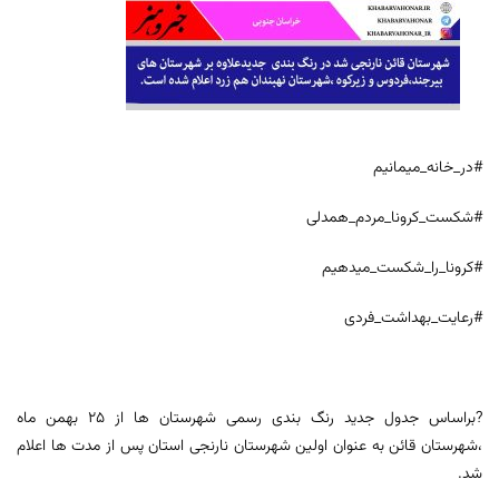
#در_خانه_میمانیم
#شکست_کرونا_مردم_همدلی
#کرونا_را_شکست_میدهیم
#رعایت_بهداشت_فردی
?براساس جدول جدید رنگ بندی رسمی شهرستان ها از ۲۵ بهمن ماه
،شهرستان قائن به عنوان اولین شهرستان نارنجی استان پس از مدت ها اعلام
شد.